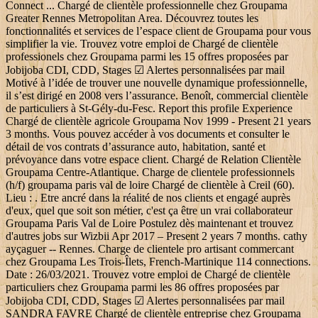
Connect ... Chargé de clientèle professionnelle chez Groupama
Greater Rennes Metropolitan Area. Découvrez toutes les
fonctionnalités et services de l’espace client de Groupama pour vous
simplifier la vie. Trouvez votre emploi de Chargé de clientèle
professionels chez Groupama parmi les 15 offres proposées par
Jobijoba CDI, CDD, Stages ☑ Alertes personnalisées par mail
Motivé à l’idée de trouver une nouvelle dynamique professionnelle,
il s’est dirigé en 2008 vers l’assurance. Benoît, commercial clientèle
de particuliers à St-Gély-du-Fesc. Report this profile Experience
Chargé de clientèle agricole Groupama Nov 1999 - Present 21 years
3 months. Vous pouvez accéder à vos documents et consulter le
détail de vos contrats d’assurance auto, habitation, santé et
prévoyance dans votre espace client. Chargé de Relation Clientèle
Groupama Centre-Atlantique. Charge de clientele professionnels
(h/f) groupama paris val de loire Chargé de clientèle à Creil (60).
Lieu : . Etre ancré dans la réalité de nos clients et engagé auprès
d'eux, quel que soit son métier, c'est ça être un vrai collaborateur
Groupama Paris Val de Loire Postulez dès maintenant et trouvez
d'autres jobs sur Wizbii Apr 2017 – Present 2 years 7 months. cathy
ayçaguer -- Rennes. Charge de clientele pro artisant commercant
chez Groupama Les Trois-Îlets, French-Martinique 114 connections.
Date : 26/03/2021. Trouvez votre emploi de Chargé de clientèle
particuliers chez Groupama parmi les 86 offres proposées par
Jobijoba CDI, CDD, Stages ☑ Alertes personnalisées par mail
SANDRA FAVRE Chargé de clientèle entreprise chez Groupama