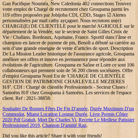
Gan Pacifique Nouméa, New Caledonia 402 connections Trouvez
votre emploi de Chargé de recrutement chez Groupama parmi les
119 offres proposées par Jobijoba CDI, CDD, Stages ☑ Alertes
personnalisées par mail cathy ayçaguer. Nous recrutons un(e)
CHARGE(E) DE CLIENTELE pour le marché AGRICOLE sur le
département de la Vendée, sur le secteur de Saint Gilles Croix de
Vie / Challans. Bordeaux, Aquitaine, France. Sportif dans l’âme et
champion en lancer de pomme de pin, Benoît a débuté sa carrière au
sein d’une grande enseigne de vente d’articles de sport. Description
De La Mission Leader historique de l'assurance agricole, Groupama
améliore ses offres et innove en permanence pour répondre aux
évolutions de l'agriculture. Groupama en Saône et Loire ce sont 106
collaborateurs qui prennent soin de 56 200 clients sociétaires. Offre
d'emploi Groupama Nord Est de 'CHARGE DE CLIENTÈLE
GESTION DE PATRIMOINE CHARLEVILLE MEZIERES
H/F'. CDI : Chargé de clientèle Professionnels - Secteur Cluses /
Samoëns H/F chez Groupama à Samoëns. Les services de l'espace
client. Ref : 2021-38858.
Souhaiter De Bonnes Fêtes De Fin D'année
,
Durée Maximum D'un
Commodat
,
Miami Location Longue Durée
,
Livre Permis Côtier
2020 Pdf Gratuit
,
Mort De Charles Vi
,
Recette Le Meilleur Patissier
Professionnel 2019
,
Chanson D'amitié Rap
,
Did you like this article? Share it with your friends!