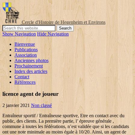
Cercle d'Histoire de Hegenheim et Environs
Show Navigation
Hide Navigation
Bienvenue
Publications
Association
Anciennes photos
Prochainement
Index des articles
Contact
Références
licence agent de joueur
2 janvier 2021
Non classé
Entraîneur sportif / Entraîneuse sportive, Etre en contact avec du public, des clients. La première partie, l’ épreuve générale , commune à toutes les fédérations, n’est validée que si les candidats ont une note minimale au moins égale à 10/20. Ainsi, un agent de joueur ou agent sportif est "une personne physique ou morale exerçant à titre occasionnel ou habituel contre rémunération" une ou plusieurs de ces activités : mise en rapport de parties en vue de la conclusion d'un contrat relatif à l'exercice rémunéré d'une activité sportive, négociation ou conclusion de contrats, gestion du patrimoine du sportif professionnel. players agent licence Licence issued by a national football association concerned, authorising the licensee to act as a players agent Nous proposons également une préparation approfondie à l’examen spécifique football. ADMISSIBILITÉ DE L‘ACTIVITÉ D‘AGENT DE JOUEURS 2 Conditions générales 6 3 Admissibilité des agents de joueurs licenciés 6 4 Personnes exemptées 6 III. mdk management. 85 boulevard de Courcelles 75008 PARIS, Mentions légales | Partenaires | Contact | Facebook | Création de sites web, Grganisation et à la promotion des activités physiques et sportives et ses décrets d’application, Protection de la santé des sportifs et à la lutte contre le dopage, Statuts de la F.I.F.A. Pour cela, un bon agent de joueur doit posséder un très gros carnet d’adresses, que ce … 4. Seule une licence est obligatoire. Qu'est-ce que cela exige ? Nous vous permettons d’obtenir l’examen général commun à toutes les fédérations sportives françaises (football, rugby, basket, handball…) et, plus spécifiquement, la licence d’agent de joueurs délivrée par la Fédération française de Football (FFF).L’article L.222.7 du Code du sport décrit l’activité d’agent de joueurs comme étant : Pour devenir agent de joueur, il n'y a pas de formation spécifique. Pour cela, voici les différentes tâches qu’il est amené à accomplir dans le cadre de sa profession : Mais avec la préparation au diplôme d’agent de joueur organisé par le CFPMS vous mettez toutes les chances … Freeman Kossi NYUIADZI Franco-Togolais, est détenteur d’une licence "d'Agent de Joueurs FIFA " délivrée … Une préparation à la partie générale de l’examen « Licence Agent de Joueurs » au travers du programme de Droit, tel que prévu par les Fédérations; Une Formation sur 5 jours pour le spécifique Football; Une préparation à l’examen sous forme d’examens blancs et corrections Ainsi en France, seuls quelques 350 agents de joueurs exercent dans le monde du foot professionnel. Cependant, comme cette note le précise plus loin, l’agent qui perçoit de la part du club sa rémunération pour l’activité qu’il exerce pour le compte de son joueur se Votre agent de joueur. Il est le gestionnaire de sa carrière sur tous les plans. Une préparation à la partie générale de l’examen « Licence Agent de Joueurs » au travers du programme de Droit, tel que prévu par les Fédérations; Une Formation sur 5 jours pour le spécifique Football; Une préparation à l’examen sous forme d’examens blancs et corrections Un agent de joueur s’occupe de la carrière d’un sportif professionnel. Join to Connect. L’agent de footballeur a un salaire basé sur des commissions calculées à partir de la rémunération brute du joueur dont il s’occupe. Si la profession fait rêver (perspective de gains importants, relations avec le monde sportif de haut niveau) force est de constater que le métier totalise peu d'élus. Ce dernier, assez complexe, comprend une épreuve générale (connaissances juridiques générales, droit du sport) et une épreuve technique (règles sportives relatives à la discipline pour laquelle on souhaite officier). #Fifa #mercato — NZV-SD (@NZVSD) May 2, 2019 En retour, il/elle touche une commission basée sur la rémunération de l'athlète. Cet examen général au métier d’agent est le même, quel que soit le sport visé : football, rugby, basket, handball…. . L'agent de joueurs ou agent sportif est une personne qui, à titre occasionnel ou habituel et contre rémunération, met en rapport les parties (joueurs et clubs) intéressées à la conclusion d'un contrat rémunéré d'une activité sportive (loi n°2000-627 du 6 juillet 2000 modifiée par le décret de novembre 2002). La signature d’un joueur de foot est engageante a bien des égards. Welcome to the NCAA Agent Certification Application. Agent FFF. Pour lui point besoin de détenir la licence professionnelle mais en retour son champ de compétences est plus restreint que celui d'un agent sportif. Agents De Joueurs is on Facebook. et pour vous former aux exigences pratiques du métier. La session 2020 de la première épreuve de l’examen de la licence d’agent sportif, de nature écrite, se déroulera le lundi 14 décembre 2020, après-midi, à la Maison des … License Agent bizim kullanıcıların henüz derecelendirilmiş değildir. 3.3K likes. Leader et implantée depuis 2009, l’École des Agents de Joueurs de Football (E.A.J.F) dispense une formation complète au métier d’agent de joueurs pour vous permettre d’obtenir la licence d’agent sportif en réussissant l’examen de la F.F.F. O başlangıçta bizim veritabanı üzerinde 06.01.2008 eklendi. Le pourcentage varie entre 3 à 10% (le maximum autorisé en France). ». 311 A la découverte du métier. Chaque année, la majorité des aspirants agents qui obtient leur licence est passée par les bancs de l’EAJF. Facebook gives people the power to … est un gage de crédibilité. Experience. S'il faut avant tout avoir un bon carnet d'adresses, il faut aussi être bon communicant, négociateur et pédagogue. et … Nos avocats spécialisés assurent ce rôle en parfaite harmonie avec l’expertise footballistique de l’agent en charge du dossier. L'agent de joueur touche des commissions calculées à partir de la rémunération brute du joueur. 2 6 5 3 - / 4 / . La Licence Agent FIFA sera obligatoire en 2020, mais il est possible que cela s'applique dès la saison prochaine. Agent sportif Agent de Joueurs Agent de club Intermédiaire & recrutement Conseil & assistance et leurs règlements d’application, Règlement de la F.I.F.A. f Licence pour exercer l activité d agent de joueurs, délivrée par l association nationale compétente. ACQUISITION ET PERTE DE LA LICENCE D‘AGENT DE JOUEURS Lundi, octobre 20, 2015 Qu'est-ce que cela rapporte ? L’épreuve est composée de vingt questions en QCM et la note minimale d’admission est de 14/20. Ainsi dans le domaine du foot, ils sont chaque année 400 à 500 candidats à postuler pour un taux de réussite compris entre 10 et 20%. License Agent aşağıdaki işletim sistemlerinde çalışır: Windows. Le métier d'agent de joueur implique des connaissances dans de nombreux domaines : sport, marketing, droit, gestion, fiscalité, relations publiques sans oublier la maîtrise des langues étrangères. Des trajectoires professionnelles variées Dossier : qui peut devenir agent de joueurs ? Interview de Christophe HAOUILI, Juriste & Intervenant chez AMOS Sport Business School pour la formation Agent de Joueurs. 3,384 likes. Pour se voir délivrer la licence d’agent sportif, il vous faut au préalable réussir un examen organisé par le Comité National Olympique Sportif Français (CNOSF). Notre institution représente ainsi bien plus qu’un simple organisme de formation : nous savons ce dont vous avez besoin pour réussir cet examen, obligatoire pour exercer la profession d’agent sportif en France. Join Facebook to connect with Agents De Joueurs and others you may know. L'agent / l'agente de joueur est un(e) médiateur(trice) entre un sportif professionnel et un club sportif. Welcome to the NCAA-Certified Agent Portal (NCAP). Il existe un grand nombre de profils parmi les personnes qui ont voulu devenir agent de joueurs et qui exercent aujourd’hui cette profession. A noter depuis la loi dite de modernisation des professions judiciaires ou juridiques (mars 2011), un avocat peut désormais agir en qualité de mandataire sportif. Est-il facile d’obtenir une licence d’agent de footballeurs en France ? Notre formation est conçue par des avocats pour des non-juristes motivés ayant décidé d’acquérir les connaissances nécessaires à la réussite de l’examen d’agent de joueurs. Pour cela, voici les différentes tâches qu’il est amené à accomplir dans le cadre de sa profession : Examen d’agent : les 3 dernières épreuves sont en ligne Annales examen agent de joueur. OK. Ceux qui n'auront pas la licence, pourront exercer en tant que tuteurs ou représentants légaux, mais ne recevront jamais d'argent pour un transfert. Sans préparation au préalable, vos chances de réussite sont minces. gouvernant l’activité des agents sportifs, Règles de Procédure de la Commission du Statut du Joueur de la F.I.F.A, Statuts et Règlements de la Fédération Française de Football et leurs annexes, Statuts et Règlements de la Ligue de Football Professionnel, Formation complète e-learning (Générale et Spécifique Football), + de 90 modules interactifs sur notre plateforme, Paiement sécurisé par CB en en 3 ou 10 fois sans frais, Support assisté par un de nos avocats référents. La limite de 5% ne s’applique que si la commission de l’agent lui est versée par le joueur, et pas lorsque la commission lui est versée par le club. Nous vous permettons d’obtenir l’examen général commun à toutes les fédérations sportives françaises (football, rugby, basket, handball…) et, plus spécifiquement, la licence d’agent de joueurs délivrée par la Fédération française de Football (FFF). Join to Connect. Hunting and fishing licenses, and conservation access passes (CAP), can be purchased at the following authorized licensing agents. Cette entrée, publiée dans Uncategorized, est taguée Annales examen agent de joueurs, Epreuve generale agents, Epreuve novembre, Examen agent 2012, Examen agent 2013, Examen agent 2014, Examen agent de joueurs, Examen FFF, FFF. Il lui interdit en effet de prospecter de nouveaux talents. En Amérique du Nord, Scott Boras (baseball) et Pat Brisson (hockey) figurent parmi les agents de joueurs les plus conn