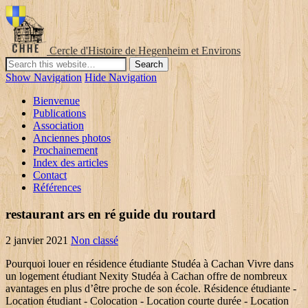
Cercle d'Histoire de Hegenheim et Environs
Show Navigation
Hide Navigation
Bienvenue
Publications
Association
Anciennes photos
Prochainement
Index des articles
Contact
Références
restaurant ars en ré guide du routard
2 janvier 2021
Non classé
Pourquoi louer en résidence étudiante Studéa à Cachan Vivre dans un logement étudiant Nexity Studéa à Cachan offre de nombreux avantages en plus d’être proche de son école. Résidence étudiante - Location étudiant - Colocation - Location courte durée - Location studio. 94230 - Cachan → à 0.9 km. Plus d'infos. Consultez toutes les annonces immobilières Nexity. La RÃ©sidence est lâextension de lâÅuvre existante depuis 1980 Ã Paris sous le nom de Â« Foyer Jean-Paul II Â», qui a offert pendant plus de vingt ans une Â« escale europÃ©enne Â» aux Ã©tudiants polonais et des pays de lâEurope du Centre Est. De grandes surfaces meublées et équipées à partager en colocation sont aussi proposées (T2/T3). Se loger . La direction est assurÃ©e par la SociÃ©tÃ© de lâApostolat Catholique (pÃ¨res Pallottins), confÃ©rant au lieu et Ã la gestion un caractÃ¨re chrÃ©tien. ⇨Trouvez et Réservez votre logement étudiant parmi nos 25 Résidences en France - Résidence multi-services Entièrement meublés Location Court ou Long Séjour 52 av Vladimir Illitch Lénine, 94110 Arcueil Plus d'infos. L’accès à nos bâtiments est sécurisé (digicode et/ou interphone) et l’équipe d’accueil veille à votre confort. Les étudiants de l’ISIT bénéficient d’une plateforme logement gratuite, sécurisée et dont l’accès leur est exclusivement réservé.Il s’agit d’une plateforme sociale et collaborative pour trouver plus facilement son logement étudiant autour de l’école, mais aussi partout en France et dans le monde. See also résidence étudiante paris, résidence étudiante boulogne-billancourt, résidence étudiante montreuil, résidence étudiante argenteuil, résidence étudiante saint denis Mais avec en plus des lieux de vie tout équipés et offrant les meilleures conditions de travail, de nombreux espaces communs, un design moderne dans un esprit « … 94230 - CACHAN → à 0.9 km. La maison accueille des Ã©tudiants, des Ã©tudiantes et des couples mariÃ©s (sans enfant). Trouvez avec notre annuaire de logement étudiant votre futur chez-soi proche de Arcueil (94) Les logements du studio au T2 sont meublés et pourvus d’une cuisine tout équipée. Itinéraires Afficher le n° 01 57 63 80 21 Itinéraires Source : PagesJaunes. Le recrutement se fait sur dossier et, de prÃ©fÃ©rence, sur entretien prÃ©alable. Vous pouvez rejoindre le cÅur de Paris en 10 mn (RER direct jusquâÃ Saint Michel Notre-Dame). Sur ImmoJeune.com, vous trouverez de nombreuses d'offres de locations à Arcueil (94110) spécialement dédiées aux étudiants. Each residence in Arcueil is described in detail, with a large selection of modern student apartments. Confiez la recherche de votre logement à un expert. Résidence étudiante : Trouver une Résidence avec services pour Etudiant : Consulter le moteur des Résidences Etudiantes en France. Finding a student residence that meets all of these requirements is often difficult. Résidences étudiantes proche de : Arcueil - 94110. Les logements du studio au T2 sont meublés et pourvus d’une cuisine tout équipée. Résidence Étudiante près de l'université Laval, logements et chambres en colocation à Québec à quelques minutes de l'Université et des collèges. Student Village Arcueil est une résidence étudiante neuve, contemporaine et entièrement sécurisée dotée d’un jardin intérieur et terrasse aménagée.Les logements du studio au T2 sont meublés et pourvus d’une cuisine tout équipée. Résidence étudiante Les Académies du Val de Bièvre Gentilly. Vous recherchez une location étudiante sur Arcueil ? 2021 - Vous cherchez une location en logement en résidence étudiants dans la ville de Arcueil ? Sur LocService, bénéficiez d'offres de logements étudiants à Arcueil sans aucun frais d'agence. 10 Avenue de la Convention, 94110 Arcueil, France Discover the neighbourhood Student Village Arcueil est une résidence étudiante neuve, contemporaine et entièrement sécurisée dotée d’un jardin intérieur et terrasse aménagée.Les logements du studio au … Elle se situe aussi à quelques minutes de marche de nombreuses écoles (ESTP, IUT Cachan, ENS Paris Saclay...). Student Village Arcueil est une résidence étudiante neuve, contemporaine et entièrement sécurisée dotée d’un jardin intérieur et terrasse aménagée. Un responsable de résidence disponible aux horaires d’ouverture. 94230 - Cachan → à 0.9 km. Une résidence étudiante située entre les campus d'Arcueil-Cachan-ESTP et à 5 mins du RER B, c’est déjà canon. ... Si votre carte étudiante ne vous a pas encore été remise, cela ne posera pas problème pour votre réservation. une fiche de pré-inscription, Si vous cherchez un logement étudiant Ã Varsovie : www.akademikpraski.pl, tél.01.49.12.15.30 Les logements du studio au T2 sont meublés et pourvus d’une cuisine tout équipée. Immojeune – plateforme de logement. Each residence in Arcueil is described in detail, with a large selection of modern student apartments. Agrandir la carte. FRANCE. De grandes surfaces meublées et équipées à partager en colocation sont aussi proposées (T2/T3). Résidence de Cachan. Après réception de vos justificatifs et examen de votre candidature, nous vons indiquerons par mail si votre demande a été acceptée. Tout d’abord, vous serez mis dans les meilleures dispositions pour étudier. Voulant offrir les meilleures conditions de sÃ©jour possible, le quotidien de la maison est gÃ©rÃ© par un rÃ¨glement intÃ©rieur remis et signÃ© par les rÃ©sidants. Student Village Arcueil est une résidence étudiante neuve, contemporaine et entièrement sécurisée dotée d’un jardin intérieur et terrasse aménagée. Les résidences CROUS proche de : Arcueil - 94110. Se loger à Pontoise. L’Université Paris Sud Sceaux se trouve aussi à moins de 25 min en RER ou en bus. A proximité de tout commerce. Studio meublé en résidence étudiante, proche Paris... 1.72 km à CESi Paris Arcueil STUDIO A BAGNEUX : Dans résidence pour étudiant studio de 15 m² à Bagneux à 12 minutes à pied du RER B Station Bagneux ou 15 minu... + 12 ... Comprendre le fonctionnement d'une résidence étudiante. Etudiants, ce site vous aidera dans vos démarches pour trouver un logement : 17000 logements (résidences universitaires, cités U.) La maison accueille des étudiants, des étudiantes et des couples mariés (sans enfant). PARTICULIER COLOCATION T3 Selon les annÃ©es, elle accueille jusquâÃ une quarantaine de nationalitÃ©s diffÃ©rentes. STUDÉA CACHAN. Des logements meublés à louer à proximité du parc Montsouris à Gentilly. Location étudiant Arcueil (94110) Vous êtes à la recherche d'une location étudiante à Arcueil (94110) et vous n'avez pas encore fait votre choix entre une résidence étudiante à Arcueil, une location par particulier, par agence ou une colocation à Arcueil. 52 avenue Laplace - 94110 Arcueil Le leader du logement étudiant depuis 1997. 10 avenue de la Convention 94110 Arcueil (3 avis) Student Village Arcueil est une résidence étudiante neuve, contemporaine et entièrement sécurisée dotée d’un jardin intérieur et terrasse aménagée. 30 juin 2019 - Le projet opère la transformation d’un immeuble de bureaux en résidence pour étudiants. À seulement 15 minutes du centre de Paris par le RER B, vous pourrez facilement étudier en bibliothèque ou profiter de la galerie marchande depuis votre logement étudiant à Cachan. La RÃ©sidence Internationale dâÃ©tudiants. fax/tél: 09.53.91.23.13 Les logements du studio au T2 sont meublés et pourvus d’une cuisine tout équipée. Les charges d’eau froide et d’eau chaude, de chauffage et d’électricité sont incluses dans le loyer. Les logements du studio au T2 sont meublés et pourvus d’une cuisine tout équipée. 14 Logements étudiants à Arcueil (94110) La sélection de biens de l’équipe. Située dans le département du val d'Oise au nord-ouest de Paris à seulement 10 minutes de la gare du nord et reliée par le francilien, la communauté d'agglomération de Cergy pontoise est le 2ème pôle d'enseignement supérieur d'ile de France comprenant plus de 30 établissements d'enseignement supérieur et 30 000 étudiants. Le recrutement se fait sur dossier et, de préférence, sur entretien préalable. Résidence Internationale d'Etiudiants,résidence,logement pour les étudiants,akademik dla studentow,résidence privée catholique,logement à Paris,Arcueil,Résidence Internationale d'Etiudiants,résidence,logement pour les étudiants,akademik dla studentow,résidence privée catholique,logement à Paris 117 logements, T1, T2, T3 . Résidence de Cachan. 22 janv. De nombreuses prestations sont incluses : une salle de sport avec des équipements de dernière génération, des espaces Co-living/Co-working, une cuisine collaborative, un résidence manager sur place. Cela signifie que la résidence a reçu votre formulaire complété. 92220 - Bagneux → à 1.7 km. Fermer. Les frais de dossier, l’accès internet haut débit dans les appartements et tous les espaces communs sont offerts. A 15 mn du centre de Paris la Résidence vous propose plusieurs catégories de logements : chambre individuelle, studio, T1, T1 Bis. La résidence Studéa Cachan occupe une position stratégique, au cœur du campus de l’ESTP et à proximité d’une multitude de centres universitaires de renom. Plus d'infos. Résidence étudiante Jacques Restignat Votre espace de vie en toute sérénité à 15 mn de Paris Située sur un campus abritant un parc arboré de 5 hectares, à proximité immédiate du centre de Paris, la Résidence Restignat vous offre un cadre exceptionnel pour la réussite de votre parcours scolaire. A 10 mn à pied des gares d'Arcueil-Cachan et de Bagneux RER B Résidence calme située dans un parc arboré de 5 hectares Logements éligibles à l’aide au logement de la CA Choose your type of accommodation Elle continue Ã donner la prioritÃ© Ã cette partie du monde tout en diversifiant lâorigine gÃ©ographique de ses rÃ©sidants dans un but dâenrichissement mutuel. Residence universitaire Bagneux. Studefi Résidence étudiante 52 av Vladimir Illitch Lénine 94110 Arcueil. est une rÃ©sidence privÃ©e catholique situÃ©e aux portes de Paris Ã 2 mn du RER B Laplace (2Ã¨me zone), Ã proximi