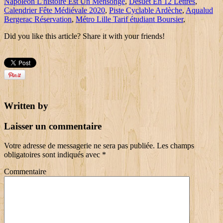
Napoleon L'histoire Est Un Mensonge
,
Désuet En 12 Lettres
,
Calendrier Fête Médiévale 2020
,
Piste Cyclable Ardèche
,
Aqualud
Bergerac Réservation
,
Métro Lille Tarif étudiant Boursier
,
Did you like this article? Share it with your friends!
Written by
Laisser un commentaire
Votre adresse de messagerie ne sera pas publiée.
Les champs
obligatoires sont indiqués avec
*
Commentaire