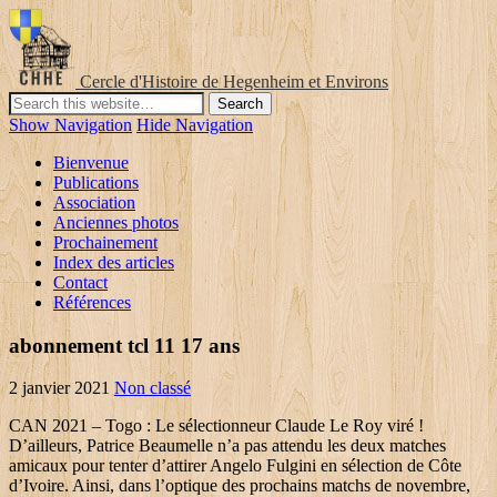
Cercle d'Histoire de Hegenheim et Environs
Show Navigation
Hide Navigation
Bienvenue
Publications
Association
Anciennes photos
Prochainement
Index des articles
Contact
Références
abonnement tcl 11 17 ans
2 janvier 2021
Non classé
CAN 2021 – Togo : Le sélectionneur Claude Le Roy viré ! D’ailleurs, Patrice Beaumelle n’a pas attendu les deux matches amicaux pour tenter d’attirer Angelo Fulgini en sélection de Côte d’Ivoire. Ainsi, dans l’optique des prochains matchs de novembre, on ne devrait pas avoir le joueur. “C’est bien d’avoir eu le sélectionneur (Ndlr: Patrice Beaumelle de la Côte d’Ivoire). Né en Côte d’Ivoire de parents français, Angelo Fulgini aura 24 ans en août 2020. Jun 30, 2023, Former International: Né à Abidjan de parents français, le milieu de terrain d’Angers a fait l’objet d’une approche de la part du nouveau sélectionneur des Eléphants, Patrice Beaumelle. Height: 1,83 m. Position: Central Midfield. 0 55 3 min read S’il a déjà évolué avec les U 21 Français avec à la clé 3 sélections, il reste éligible pour un changement de nationalité à cause du principe du « lien évident avec le pays » tel que régit par la FIFA. To use this site, please enable Javascript. Selon nos informations, le club français devrait accepter une offre de 25 millions de Southampton (16 milliards, 398 millions cfa) pour son milieu de terrain. Ce milieu défensif reconverti meneur de jeu a déjà inscrit 6 buts et délivré 3 passes décisives. 26 octobre 2020 In : Foot Afrique. First name Angelo Last name Fulgini Nationality France Date of birth 20 August 1996 Age 24 Country of birth Côte d'Ivoire Place of birth Abidjan Position Midfielder Le milieu d’Angers a entraîné 27 fautes en 565 mins cette saison. Angelo Fulgini, 24, from France SCO Angers, since 2017 Central Midfield Market value: $12.10m * Aug 20, 1996 in Abidjan, Cote d'Ivoire Auteur d’une belle prestation avec un but contre Rennes en Ligue 1, Fulgini a répondu à la question au micro de Canal+ Sport International. D’ailleurs, Patrice Beaumelle n’a pas attendu les deux matches amicaux pour tenter d’attirer Angelo Fulgini en sélection de Côte d’Ivoire. Né à Abidjan de parents français, le milieu de terrain d’Angers a fait l’objet d’une approche de la part du nouveau sélect… Une victoire (1-0) qui permet à Angers de revenir à 2 longueurs de son adversaire du soir et s'empare de la 9è place. Et si Angelo Fulgini (23 ans) défendait les couleurs de la Côte d’Ivoire ? Angers : Angelo Fulgini sollicité par la Côte d’Ivoire ! Ibrahim Amadou a signé un doublé (45+1 et 60’), Stéphane Bahoken et Noah Fatar (87’) ont corsé l’addition pour Angers. Angelo Fulgini, né le 20 août 1996 à Abidjan, est un footballeur ivoirien d'origine italienne qui évolue au poste de milieu à Angers SCO. Quel est le nombre total de buts de Angelo Fulgini cette saison ? Angelo Fulgini a inscrit 6 buts toutes compétitions confondues avec Angers lors de la saison 2020/2021 en 24 rencontres jouées. Biographie En club Formation. Citizenship: France. € * 20 août 1996 à Abidjan, Côte d'Ivoire Contract expires: Jun 30, 2023. Date of birth/Age: Aug 20, 1996 (24) Place of birth: Abidjan. Conscient du problème, le sélectionneur des éléphants mise sur Angelo Fulgini, meneur de jeu de Angers SCO en Ligue 1 Française. AS de Saint-Paul-en-Forêt (2002-2003), FC Vidauban (2003-2005), SC Douai (2005-2007), Valenciennes FC (2007-2013). Dès sa prise de fonction, il avait son nom sur une liste de joueurs sur lesquels ils comptaient pour bâtir son groupe, mais le joueur d’Angers n’a pas répondu favorablement. Africa Top Sports est une plateforme AFRICA TOP, Les paris sportifs n'ont jamais été aussi pratiques et simples. Prénom Angelo Nom Fulgini Nationalité France Né le 20 août 1996 Age 24 Pays d'origine Côte d'Ivoire Né à Abidjan Position Milieu Taille 183 cm Poids 71 kg Abidjan, Position: Main position . Né en Côte d’Ivoire d’un père italien et d’une mère calédonienne, Angelo Fulgini est annoncé depuis plusieurs mois dans les petits papiers des Eléphants. Central Midfield, Contract expires: Angelo Fulgini, 24, from France SCO Angers, since 2017 Central Midfield Market value: €11.00m * Aug 20, 1996 in Abidjan, Cote d'Ivoire Natif d’Abidjan en Côte d’Ivoire, le milieu d’Angers Angelo Fulgini (23 ans) a été contacté par le sélectionneur Patrice Beaumelle. Angelo Fulgini, 24, de France SCO Angers, depuis 2017 Milieu central Valeur marchande: 11,00 mio. Africa Top Sports (Lome) Né en Côte d'Ivoire d'un père italien et d'une mère calédonienne, Angelo Fulgini est annoncé depuis plusieurs mois dans les petits papiers des Eléphants. Angelo Fulgini, 24, from France SCO Angers, since 2017 Central Midfield Market value: ₹916.52m * Aug 20, 1996 in Abidjan, Cote d'Ivoire € * 20 août 1996 à Abidjan, Côte d'Ivoire Angelo Fulgini - Profil du joueur 20/21 | Transfermarkt Il suffit de, Zambie : une date pour le début de la saison 2020-2021, Issouf Dayo ( RS BERKANE) couronné , Lassina Traoré ( AJAX ) recordman, Wolverhampton – West Ham : Prévisions et pari d’un expert, Everton – Crystal Palace : Prévisions et paris d’un expert, Newcastle – Tottenham : Prévisions et pari d’un expert, Aston Villa – Fulham : Prévisions et pari d’un expert, le défenseur Willy Boly qui vient d’obtenir le feu vert de la FIFA devrait bien figurer dans la sélection, Premier League / Everton – Crystal Palace : Jean-Philippe Gbamin sur le banc pour son retour, Real Madrid : Pour Achraf Hakimi, le Real Madrid a pris sa décision, Maroc : Critiqué parce qu’il ne fait pas de la place aux locaux, Halilhodzic répond…, Bénin-Sierra Leone : Déclarés positifs au Covid-19, les 5 écureuils testés négatifs dans leur club, [exclu] Aurelien Etame Ngombe « Je rêve d’une CAN, tout est possible», Tottenham : Aurier a tardé à faire son test Covid, Mourinho agacé, Match contre le Bénin, la Sierra Leone fait appel de la décision de la CAF, Elim Can 2021 : Pourquoi l’Algérie accuse l’arbitrage (vidéo). Aug 20, 1996 (24), Place of birth: Le joueur de 23 ans, binational, né en Côte d'Ivoire de parents français, a déjà évolué en sélection junior avec la sélection française. Et si Angelo Fulgini (23 ans) défendait les couleurs de la Côte d’Ivoire ? Angelo Fulgini, 24, from France SCO Angers, since 2017 Central Midfield Market value: 11,00 m € * Aug 20, 1996 in Abidjan, Cote d'Ivoire Angelo Fulgini a ouvert le score (31’) pour les Angévins en signant sa 3è réalisation dans cette compétition et la 8è en 28 rencontres toutes compétitions confondues. Depuis la retraite prématurée de Yaya Touré, 4 fois Ballons d’Or Africain, les éléphants de Côte d’Ivoire cherchent un meneur de jeu. Un autre élément figure sur les tablettes de la FIF : Angelo Fulgini (24 ans). Angelo Fulgini, 24, from France SCO Angers, since 2017 Central Midfield Market value: ₹916.52m * Aug 20, 1996 in Abidjan, Cote d'Ivoire Biographie En club Formation. Ce week-end, le milieu de terrain s’est prononcé sur la question. Un autre élément figure sur les tablettes de la FIF : Angelo Fulgini (24 ans). Angelo Fulgini hésite à rejoindre les Éléphants. Sierra Leone – Bénin : La décision finale de la CAF, enfin connue . Le milieu de terrain français né en Côte d’Ivoire… 26 octobre 2020 In : Foot Afrique. Ce week-end, le milieu de terrain s’est prononcé sur la question. Côte d’Ivoire : Boly autorisé, Fulgini espéré. C’est le dilemme pour Angelo Fulgini. D’ailleurs, Patrice Beaumelle n’a pas attendu les deux matches amicaux pour tenter d’attirer Angelo Fulgini en sélection de Côte d’Ivoire. Angelo Fulgini - Angers SCO, Angers SCO II, Valenciennes FC, Valenciennes FC (CFA) Le porteur du célèbre maillot n°10 des Angevins. Maintenant c’est un choix difficile parce qu’il faut encore réfléchir. Un autre élément figure sur les tablettes de la FIF : Angelo Fulgini (24 ans). ⬇️ Né en Côte d'Ivoire d'un père italien et d'une mère calédonienne, Angelo Fulgini est annoncé depuis plusieurs mois dans les petits papiers des éléphants 0 55 3 min read Né à Abidjan de parents français, le milieu de terrain d’Angers a fait l’objet d’une approche de la part du nouveau sélectionneur des Eléphants, Patrice Beaumelle. Né en Côte d’Ivoire d’un père italien et d’une mère calédonienne, Angelo Fulgini est annoncé depuis plusieurs mois dans les petits papiers des Eléphants. Un autre élément figure sur les tablettes de la FIF : Angelo Fulgini (24 ans). Fulgini enregistre pour sa part un 5è but cette saison pour 2 passes décisives. Angelo Fulgini représente les couleurs de sa sélection nationale, le France U23. Né en Côte d’Ivoire d’un père italien et d’une mère calédonienne, Angelo Fulgini est annoncé depuis plusieurs mois dans les petits papiers des Eléphants. Agent: Reagen & … L'équipe de la rédaction d'Africa Top Sports. Et si Angelo Fulgini (23 ans) défendait les couleurs de la Côte d’Ivoire ? Date of birth/Age: Par ailleurs, d’après le journaliste Philipe Doucet la chaine française, Fulgini correspondrait bien au profil recherché par Beaumelle au milieu de terrain des Eléphants. Angelo Fulgini réalise une bonne saison à Angers SCO. Angelo Last name Fulgini Nationality France Date of birth 20 August 1996 Age 24 Country of birth Côte d'Ivoire Place of birth Abidjan Position Midfielder Height 183 cm Weight 71 kg Foot Right Angelo Fulgini passe sa jeunesse dans le sud de la France avant de déménager dans le nord pour des raisons familiales [1].Il se fait remarquer lorsqu'il portait les couleurs du SC Douai.Techniquement au-dessus de ses coéquipiers, il se fait vite remarquer par les grands clubs régionaux que sont Lens, Lille et Valenciennes, qu'il choisit de rejoindre en 2007. Le joueur est à sa 5e saison à Angers où il a inscrit 2 buts en 8 matches pour la saison 2020-2021. A Angers, l’on se prépare à vivre un départ d’Angelo Fulgini. Auteur d’une belle prestation avec un but contre Rennes en Ligue 1, Fulgini a répondu à la question au micro de Canal+ Sport International. En effet, le milieu de terrain d’Angers qui a été approché par le nouveau sélectionneur de la Côte d’Ivoire, Patrice Beaumelle, hés