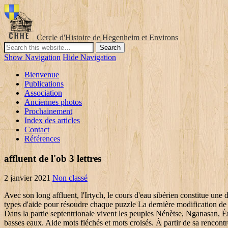
Cercle d'Histoire de Hegenheim et Environs
Show Navigation
Hide Navigation
Bienvenue
Publications
Association
Anciennes photos
Prochainement
Index des articles
Contact
Références
affluent de l'ob 3 lettres
2 janvier 2021
Non classé
Avec son long affluent, l'Irtych, le cours d'eau sibérien constitue une des plus longues artères fluviales du monde offrant un parcours de plus de 5 400 km. Découvrez les bonnes réponses, synonymes et autres types d'aide pour résoudre chaque puzzle La dernière modification de cette page a été faite le 20 janvier 2013 à 11:02. Le bassin de l'Ob comprend plusieurs lacs, comme ceux de Novossibirsk ou de Zaïssan. Dans la partie septentrionale vivent les peuples Nénètse, Nganasan, Énètse et Selkoupe dont certains pratiquent encore le nomadisme[28]. La profondeur du lit ne descend guère à moins de 4 à 8 mètres durant les basses eaux. Aide mots fléchés et mots croisés. À partir de sa rencontre avec le Vassiougan, l'Ob entre dans le domaine de l'immense taïga sibérienne. Une anagramme (Nouveau mot formé en changeant l'ordre des lettres du mot.) L'Ob adopte, dans la première partie de son cours, une direction occidentale, et reçoit, en rive gauche, de nombreux affluents de faible longueur (comparativement à ceux de l'aval) parmi lesquels la Peschanaya, l'Anuy et la Charysh. À partir de sa rencontre avec l'Agan, le fleuve adopte une direction occidentale, reçoit de nombreux affluents de longueur moyenne : en rive droite, le Tromégan, le Liamine et le Nazym, en rive gauche, la Grande Iougan et le Grand Salym avant de confluer avec son principal tributaire, l'Irtych près de Khanty-Mansiïsk. L'ambiguïté sur cet espace et sur le terme à employer pour le désigner conduit à son exclusion, dans presque toutes les sources, dans le calcul de la longueur du fleuve. Grâce à vous la base de définition peut s’enrichir, il suffit pour cela de renseigner vos définitions dans le formulaire. L'Ob et ses principaux tributaires, offrant des possibilités de navigation saisonnière, représentent une voie de communication majeure pour un espace au fort potentiel de développement mais, également, un axe de peuplement dominé par quelques grandes villes comme Novossibirsk, Iekaterinbourg et Omsk, puissants centres industriels. Aide mots fléchés et mots croisés. L'Ob est le moins abondant des trois grands fleuves sibériens (Ob, Ienisseï et Léna) avec un débit moyen de 12 760 m3/s à Salekhard[18],[1] (la valeur maximale enregistrée étant de 42 800 m3/s, le chiffre minimum de 2 000 m3/s[14]). L'Ob se présente comme un des plus longs cours d'eau du continent asiatique et du monde, toutefois les données statistiques concernant sa longueur totale peuvent fortement varier en fonction de la source considérée. Solution pour AFFLUENT DE LA VOLGA 3 LETTRES dans les mots croisés, mots flèches et 10 autres réponses possibles. Le cours principal de l'Ob, mesuré en aval de Biïsk sur le piémont des monts Altaï au confluent des rivières Katoun et Biia jusqu'à la tête de son estuaire en aval de Salekhard, atteint 3 650 km auquel il convient d'ajouter les 800 kilomètres de son estuaire, soit 4 450 km. Le golfe (ou estuaire) de l'Ob, peu profond (de 10 à 12 mètres), entaille les péninsules de Yamal et de Gyda; le littoral oriental est fortement escarpé tandis que celui de l'occident est bas et marécageux[8]. Affluent rive droite de l'Ob — Solutions pour Mots fléchés et mots croisés. Affluent de l'eure en 4 lettres. L'Ob ou Obi (en russe : Обь) est un fleuve de Russie (dont le bassin versant, d'une superficie presque égale à 3 000 000 km2, s'étend sur le territoire du Ka