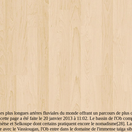
zakhstan, de la Mongolie et de la Chine), le plus occidental des trois grands cours d'eau de Sibérie. Cette plaine est une zone d'ennoyage ; les sédiments se sont accumulés sur plus de 6 000 mètres d'épaisseur au-dessus des couches de terrains de l'ère secondaire[12]. L'Ob ne fournit de l'énergie qu'à hauteur de 2 milliards de kWh et l'Irtych de 4 milliards de kWh (la production s'élève à 56 milliards de kWh sur l'Angara et à 44 milliards de kWh sur l'Ienisseï[23]). Aff afflue afflué-ent flu Flu flue flué fluent lue Lue Lüe luen. Son cours supérieur s'achève lorsque le fleuve rencontre son puissant affluent de rive droite le Tom près de la ville de Tomsk[3]. La pollution des eaux de l'Ob et de ses affluents par les rejets industriels et urbains s'avère très grave et s'étend. L'Ob ou Obi (en russe : Обь) est un fleuve de Russie (dont le bassin versant, d'une superficie presque égale à 3 000 000 km 2, s'étend sur le territoire du Kazakhstan, de la Mongolie et de la Chine), le plus occidental des trois grands cours d'eau de Sibérie. Posted at 23:41h in Revue de presse by L'augmentation du débit de l'Ob comme des autres fleuves sibériens pourrait avoir des conséquences non seulement à l'échelle locale ou régionale mais également mondiale. Si les peuples paléo-asiatiques occupaient le bassin de l'Ob depuis plusieurs millénaires, les premiers Russes, explorateurs et aventuriers, ne parvinrent pas dans cette région du monde avant la fin du XVIe siècle dans les dernières années du règne d'Ivan le Terrible. Le bassin du grand fleuve est, au cours des dernières décennies, devenu le principal lieu d'extraction d'hydrocarbures de la fédération de Russie. Nombre de lettres. ... 3 lettres: Qu'est ce que je vois? Cours entièrement russe : la Volga, le Don, le Kama, l'Oka et la Dvina septentrionale,; Cours partiellement russe : le Dniepr et la Dvina occidentale. Affluent de l’Ob en 3 lettres. Les conséquences écologiques ne seraient pas moins graves, de nombreuses espèces de poissons seraient susceptibles de disparaître[30]. [4]. En rive droite, au contraire, les cours d'eau ont la possibilité de développer de plus importants bassins hydrographiques, l'Ob reçoit successivement les apports du Tchoulym, de la Ket, du Tym, de la Vakh et de l'Agan ; le premier de ceux-ci développant un cours de 1 800 km et apportant près de 800 m3/s au fleuve[6]. 10 anagrammes avec une lettre supplémentaire (Nouveaux mots formés avec toutes les lettres du mot et une lettre supplémentaire.) Recherche - Solution. Définition ou synonyme. ... 3 lettres: thore: 5 lettres: Qu'est ce que je vois? Un apport supplémentaire d'eau douce dans l'océan Arctique (qui reçoit déjà 10 % des écoulements de la planète) serait susceptible de modifier la circulation des courants marins et entrainerait des variations climatiques planétaires[38]. Découvrez les bonnes réponses, synonymes et autres types d'aide pour résoudre chaque puzzle. Solutions pour affluent du Danube en 3 à 4 lettres pour vos grilles de mots croisés et mots fléchés dans le dictionnaire. Le Sud du bassin, qui correspond à la zone steppique, est la principale région productrice de blé de printemps de la Russie. Chacun de ses bras reçoit des affluents, la Kunovat et le Kazym pour le premier nommé, la Synia et la Sosva du Nord pour le second. Rechercher Il y a 1 les ... Longueur; pim: 3 lettres: Qu'est ce que je vois? Ces activités humaines, sources de richesse mais au