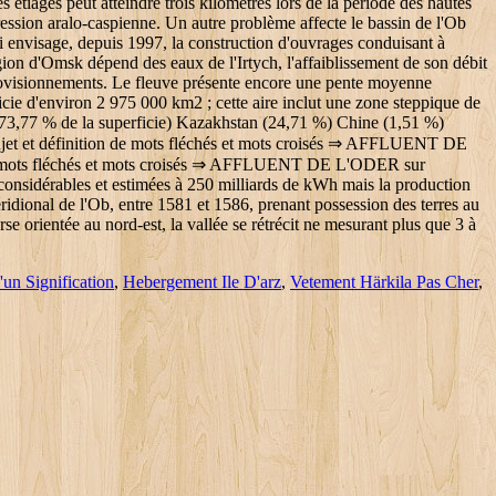
un Signification
,
Hebergement Ile D'arz
,
Vetement Härkila Pas Cher
,