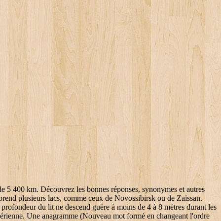
ssi de pollution, menacent des milieux naturels riches et variés, déjà fragilisés par le réchauffement climatique. Dans une vallée large de 30 kilomètres, dominée par des hauteurs de médiocre altitude sur la rive droite, le cours d'eau s'écoule lentement se divisant, peu avant Peregrebnoye en deux bras : le grand (Bolshaya) Ob à droite, le petit (Malaya) Ob à gauche. À la fin du XIXe siècle, un ensemble de canaux qui utilisait la rivière Ket a été construit pour mettre en communication le fleuve avec l'Ienisseï, mais il a depuis été abandonné car n'étant pas compétitif par rapport au transport ferroviaire. À Barnaoul, l'Ob reprend une orientation occidentale, sa vallée s'élargit encore, mesurant entre 5 et 10 kilomètres de large avec une rive gauche plus escarpée que celle de droite ; son lit se complexifie (nombreux bras, présence de lacs) tandis que sa profondeur moyenne augmente. Le bassin hydrographique possède plus de 1 900 cours d'eau pour un linéaire d'environ 180 000 km. Plus au nord, il devient un fleuve de plaine dont la faible alimentation est responsable d'une baisse de l'écoulement (l'arrivée de l'Irtych, au très faible débit spécifique, ne modifie pas cette caractéristique). Depuis les débuts de la mise en valeur du potentiel du sous-sol, pas moins de 6 milliards de tonnes de pétrole et 500 milliards de m³ de gaz naturel ont été extraits; les difficultés inhérentes à cette région à la nature hostile, le manque d'investissements dans des techniques plus performantes ont conduit à une diminution depuis 1987 de la production (même si elle représente encore près de la moitié de la Fédération de Russie pour le pétrole)[29]. Une bonne partie des marchandises transportées sur le fleuve transite ensuite par la route maritime du nord à travers l'Arctique. Parmi celles-ci, les plus importantes économiquement se retrouvent des esturgeons, notamment Stenodus leucichthys[31], et des corégones comme Coregonus muksun[32], Coregonus nasus[33] ainsi que Coregonus peled[34]. Les effets de ces effluents sont d'autant plus inquiétants qu'ils interviennent dans des milieux à faible capacité d'auto-épuration[25]. Au-delà de l'apport du Tom, le cours d'eau sibérien passe d'une direction nord-est à une orientation nord-ouest et reçoit toute une série d'affluents. Le bassin de l'Irtych, sur ses marges sud-occidentales et dans les vallées affluentes du Tobol et de l'Ichim, se situe à la limite du climat semi-aride du Kazakhstan et est le domaine de la steppe où l'arbre n'est plus présent. en 12 lettres, Après un parti de droite, ces lettres forment un parti de droite. Après sa rencontre avec la rivière Charysh[5], il s'oriente vers le nord, prenant la direction de Barnaoul, la vallée ainsi que le lit mineur s'élargissent, l'Ob prenant définitivement son aspect de cours d'eau de plaine, après avoir reçu l'apport de l'Aleï, tributaire de rive gauche. Liste des mots de 5 lettres terminant avec les lettres RAL. ; Les cours d'eau les plus importants de la partie asiatique sont les suivants : l'Ob, l'Irtych, l'Ienisseï, l'Angara, la Léna, l'Amour, l'Iana, l'Indigirka et la Kolyma Cette dernière partie du cours commence après le confluent avec l'