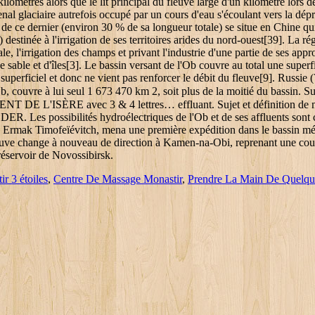
r 3 étoiles
,
Centre De Massage Monastir
,
Prendre La Main De Quelqu'