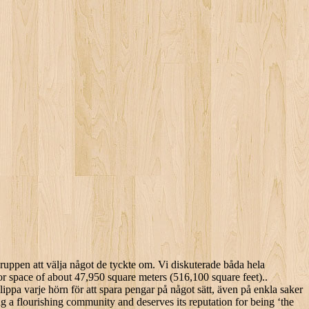
 by the Safra Group, controlled by the Brazilian billionaire Joseph Safra.[6]. This email has already been used to sign up with CONNECTED_THIRD_PARTY_NAMES. Tower Gateway Station is 5 minutes by foot and Aldgate East Station is 6 minutes. The 590.5-foot (180-meter) tall structure’s design enables the tower to use around half the power of most buildings of its size. Vi gick till lördagslunchen, med en meny, så valet var begränsat, men...det var fortfarande tillåtet för alla i gruppen att välja något de tyckte om. [25] In December 2005, a survey of the world's largest firms of architects published in 2006 BD World Architecture 200 voted the tower as the most admired new building in the world. Hittills var vi mest positiva till brödet (vi beställde en ny körning). The Gherkin opened in 2004. To a design by Arup, its fully triangulated perimeter structure makes the building rigid enough without any extra reinforcements. Andra frågor: ljudisolering: en bullrig plats där inget verkligt tänkande har lagts in för att minimera ekon. Browse upmarket boutiques and dine in upscale restaurants in this grandiose building, which once functioned as a center of trade. Om du är bosatt i ett annat land eller en annan region väljer du den lämpliga versionen av Tripadvisor för ditt land eller din region i rullgardinsmenyn. Search over 1 million properties and 550 airlines worldwide. London Bridge Station is only a 2-minute walk and London Bridge Underground Station is 2 minutes. mer. The Gherkin and Museum of London are also within 15 minutes. felicity.ranger@cbre.com, The Gherkin, 30 St. Mary Axe, London, EC3A 8BF. This plan was dropped after objections that it was totally out-of-scale in the City of London, and anticipated disruption to flight paths for both London City and London Heathrow airports; the revised plan for a lower tower was accepted. . Capture photos of the Gherkin from the River Thames. Vi hade en bra middag och vi kommer säkert att gå igen.Mer, Det här är den version av vår webbplats som är riktad till personer som talar Svenska i Sverige. A temporary covered walkway, extending across the plaza to the building's reception, was erected to protect visitors. The Gherkin is within walking distance of many key stations (click below to see walking times). Sammantaget tror jag inte att jag skulle besöka igen, såvida inte interiören ändras och lite mer matval läggs till.Mer, Jag åkte till Gherkin på fredag 2/8/19 för en 3-rätters måltid med cocktail med min vän. Hittills var vi mest positiva till brödet (vi beställde en ny körning). 30 St Mary Axe, better known by its nickname The Gherkin, is one of the most eye-catching buildings in London. Vi diskuterade båda hela upplevelsen senare och nästa dag och var överens: inte bra, inte värt priset heller. 90-bitars utpressning. . tyvärr är Gerkhin inte den högsta byggnaden längre, och utsikten är mycket begränsad och inte i bästa riktning över Londons skyline. There are 12 London bus routes serving the are