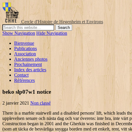
Cercle d'Histoire de Hegenheim et Environs
Show Navigation
Hide Navigation
Bienvenue
Publications
Association
Anciennes photos
Prochainement
Index des articles
Contact
Références
beko slp07w1 notice
2 janvier 2021
Non classé
There is a marble stairwell and a disabled persons' lift, which leads the visitor up to the bar in the dome. . det var fortfarande tillåtet för alla i gruppen att välja något de tyckte om. Vi diskuterade båda hela upplevelsen senare och nästa dag och var överens: inte bra, inte värt priset heller. Fortfarande åtnjöt grundligt det. The building has a total floor space of about 47,950 square meters (516,100 square feet).. Construction began in 2001 and the Gherkin was finished in December of 2003.. Vi hade en känsla av att ledningen försökte för hårt för att klippa varje hörn för att spara pengar på något sätt, även på enkla saker (som att täcka de besvärliga snygga borden med ett enkelt, rent, vitt skydd). Totalling 500,000 sq ft, The Gherkin is an iconic structure housing a flourishing community and deserves its reputation for being ‘the most civilised skyscraper in the world’. Because flexibility matters. Dine at one of the restaurants in the square or enjoy a coffee at a café as you watch business associates walking past. In October 2004, the architect was awarded the 2004 Stirling Prize. [15] The Baltic Exchange and the Chamber of Shipping sold the land to Trafalgar House in 1995. Located in London City Centre, this luxury hotel is within a 10-minute walk of Borough Market, London Bridge, and HMS Belfast. As of January 2015, current occupants of the building include the following: Additionally, retailers and restaurants operate from the site, such as The Sterling and Bridge's Newsagent. Personalen var riktigt vänlig. Borough Market and Museum of London are also within 2 mi (3 km). Vi var tvungna att ange detta och det var fixat. There you can enjoy sophisticated cocktails and contemporary British cuisine, while taking in the uninterrupted views of London. När förrättarna kom upptäckte vi att: salladen var fin, men ganska vanlig; min soppa var inte tillräckligt varm. M +44 (0)7808 630 229 90-bitars utpressning. Vi valde båda en förrätt (henne, en sallad, jag, en svamp soppa). men fick serveras några minuter senare kranvatten (vi klagade lite ... men var fortfarande villiga att bli imponerade). Mitt lamm är bra (medium sällsynt, som beställt) men ganska liten del. In addition the top two floors of the tower are now available on a private hire basis for events. This text acts as documentation and skeleton of your automated tests. Innan den publiceras måste den godkännas av Tyréns. Det röda vinet (vid glaset) från Portugal härstammade. The British Museum and Big Ben are also within 3 mi (5 km). Visit this cathedral to learn about the history behind London’s most iconic church and its Baroque dome that overlooks the city. Due to its unique appearance, the Gherkin is one of the most recognisable buildings in London. Travel from most appropriate local station. Walk along the South Bank of the Thames from the Design Museum to the Royal Festival Hall or drive into the City along Mile End Road, particularly at night, and the Gherkin… ut som något du skulle se i en skolmatsal. The architects dealt with this by having the main lift only reach the 34th floor, and also a push-from-below lift to the 39th floor. Mitt lamm är bra (medium sällsynt, som beställt) men ganska liten del. All rights reserved. Dela med dig av fler upplevelser innan du går. Bars. Sign up. [36] The current owners could not afford to make loan repayments, citing differences in the value of the multi-curren