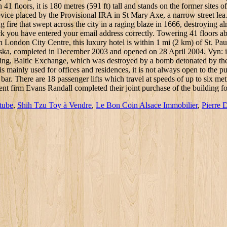
tube
,
Shih Tzu Toy à Vendre
,
Le Bon Coin Alsace Immobilier
,
Pierre 