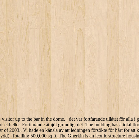
cy loan and the British pound, high interest rates and general financing structure. [16] Most of the remaining structures on the Baltic Exchange site were then carefully dismantled, and the interior of Exchange Hall and the façade were preserved, hoping for a reconstruction of the building in the future. Vi rangordnar dessa hotell, restauranger och sevärdheter genom att balansera omdömen från våra medlemmar med hur nära den här platsen de befinner sig. Despite its overall curved glass shape, there is only one piece of curved glass on the building, the lens-shaped cap at the apex.[4]. Hotell i närheten av (LHR) London-Heathrow flygplats, Hotell i närheten av (LGW) London-Gatwick flygplats, Hotell i närheten av (STN) London-Stansteds flygplats, Restauranger i närheten av Searcys at The Gherkin, Restauranger i kategorin Brittiskt i London, Restauranger i kategorin Från Medelhavet i London, Restauranger i kategorin Indiskt i London, Restauranger i kategorin Italienskt i London, Restauranger i kategorin Snabbmat i London, Bästa Kokt saltad och kryddat kött i London, Restauranger för större sällskap i London, Restauranger för särskilda tillfällen i London, Hummer i Docklands / Canary Wharf / Isle of Dogs, Restauranger Särskilda tillfällen i Clerkenwell, Restauranger Tower of London/Staden London, thailändska restaurangerna till luncher i Fitzrovia. [20] Gaps in each floor create six shafts that serve as a natural ventilation system for the entire building, even though required firebreaks on every sixth floor interrupt the "chimney". Fast eats. Its official name is 30 St Mary Axe, which is its exact address. utestående. Despite its shape, the lens at the very top of the tower is the only piece of curved glass used in The Gherkin. Panoramic views from the top of one of London’s most iconic skyscrapers. 30 St Mary Axe, better known by its nickname the Gherkin, is London’s most instantly recognisable tower.. With 41 storeys, it is 180 meters (591 feet) tall.. [16] The salvaged material was eventually sold for £800,000 and moved to Tallinn, Estonia, where it awaits reconstruction as the centrepiece of the city's commercial sector. [30][31] Swiss Re booked a gain of more than £300 million from the sale. The distinctive landmark got its nickname due to its round, vegetable-like design. Gherkin is one way that people write out test plans, but that’s not where the process ends. . . Samhällsbyggnadsföretaget Tyréns gör sitt andra strategiska förvärv i Storbritannien och blir majoritetsägare i Hilson Moran. [26] The building appeared in recent films such as Harry Potter and the Half Blood Prince, A Good Year, Basic Instinct 2, and Match Point[27] and, rechristened the Spirit of London, became the spaceship centrepiece of Keith Mansfield's 2008 novel Johnny Mackintosh and the Spirit of London. Whether you like or loathe tall buildings, the Gherkin is a supremely skilful addition to London’s skyline. To learn more about how we use your data when you interact with the website, please read our, Genom att skicka din kommentar accepterar du att dina personuppgifter behandlas i enlighet med Mynewsdesks, Tyréns expanderar internationellt – förvärvar Hilson Moran. Trodde att maten skulle vara lite snygg men det var riktigt trevligt. Located in London City Centre, this luxury hotel is within a 10-minute walk of Financial District, Liverpool Street, and Barbican Arts Centre. Before Gherkin. [37] In November 2014, the Gherkin was purchased for £700 million