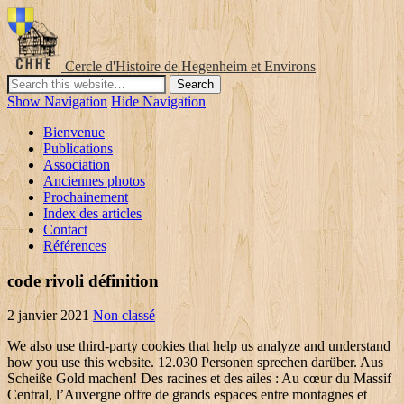
Cercle d'Histoire de Hegenheim et Environs
Show Navigation
Hide Navigation
Bienvenue
Publications
Association
Anciennes photos
Prochainement
Index des articles
Contact
Références
code rivoli définition
2 janvier 2021
Non classé
We also use third-party cookies that help us analyze and understand how you use this website. 12.030 Personen sprechen darüber. Aus Scheiße Gold machen! Des racines et des ailes : Au cœur du Massif Central, l’Auvergne offre de grands espaces entre montagnes et volcans. Zwischenbericht zu Endlagersuche; 30 Jahre Deutsche... Ist das meine Hose?, Comedyserie, USA 2004, Ich bin ein Schmetterling, Comedyserie, USA 2004, Zwei Fälle, ein Plan, Krimiserie, USA 2014. Les émissions racontent l'histoire d'un pays, d'une civilisation, d'une période ou de personnages emblématiques. About Des racines & des ailes Genre: Documentary Presented by: Carole Gaessler Country: France Year: Since 1997 Length: 115 minutes Subtitles: English Open Up Your World with TV5MONDE With TV5MONDE, you can find new paradigms by watching our premier French cultural programs. Notre flotte de drone comprend 4 DJI inspire 2 et plusieurs caméras X5S et X7. These cookies do not store any personal information. Was ist aus den einstigen Fußballhelden geworden? Wer heute Fernsehen sehen will, greift entweder zur Programmzeitschrift oder – vor allem bei jüngeren TV-Zuschauern gang und gäbe – nutzt den Programmguide seines Vertrauens im Internet. Nous tournons à la fois les plateaux de l’émission avec Carole Gaessler mais aussi certain sujet de l’émission. You also have the option to opt-out of these cookies. Die Kritiken und Tipps stammen aus der Redaktion und werden täglich gewissenhaft und mit geübtem Auge ausgewählt und verfasst. Bei TV SPIELFILM gibt es mit der "TV Programm von heute"-Übersicht eine praktische Zusammenstellung aller Sendungen des Tages. The Dark Side – Mandalay Bay (1); Mit dem Aufkommen von Streamingdiensten wie Netflix und Amazon oder der wachsenden Bedeutung des Pay-TV wird die Auswahl für Fernsehen heute immer größer. Der durchschnittliche deutsche TV-Haushalt empfängt mehr als 70 vollwertige Programme über seinen Fernseher, insgesamt gibt es mehr als 400 Programme im deutschen TV. Ne manquez pas nos prochaines vidéos, abonnez-vous ! Tournage France TV – Des Racines et des Ailes. Tipps und Tricks für die... Corona zu Herbstbeginn: Wie ist die Lage in Deutschland? Nackter Wetteinsatz; heute | 20:15 | kabel eins | Sci-Fi-Action, Neu auf Netflix im September 2020: Diese Serien & Filme lohnen sich, Neu bei Amazon Prime im September 2020: Die zweite Staffel von "The Boys" und Rockys letzter Auftritt. Durch diese Funktion erhält der Zuschauer die Möglichkeit, von ihm favorisierte Filme, Serien oder Dokumentationen für das Programm heute auszuwählen und auf eine Merkliste zu setzen. But opting out of some of these cookies may have an effect on your browsing experience. Von den Hauptprogrammen Das Erste, ZDF, RTL, Sat.1, ProSieben und kabel eins bis hin zu den Spartenkanälen, Dritten Programmen und Sport- oder Infokanälen: Wer das Programm heute kennen will, kann sich kinderleicht durch die Ansicht navigieren. Fußball live im TV - Alle Spiele, alle Sender, Alle Kindersendungen mit Altersempfehlungen, "NCIS" Staffel 18: Alles zum Inhalt, den Darstellern und zum Starttermin, Serien wie "Game of Thrones": Die besten Alternativen aus Fantasy und Mystery, Diese Topfilme habt ihr noch nicht gesehen, "On the Rocks": Mit Sofia Coppola und Bill Murray, Harry und Meghan dementieren Gerüchte um Reality-Serie, Jetzt Top Deals für Film- und Serienfans entdecken, TV SPIELFILM antwortet über Google Assistant, Game of Thrones - Stranger Things - 25 Jahre Friends, EDGAR AWARD: Die besten TV-Spots des Jahres wählen. Die... Tod in der Nachbarschaft, Krimiserie, D 2013, Die letzte Vorstellung, Krimiserie, USA 2012, Verliebt in Flip und Nancy, Sitcom, USA 2016, Zweite "Resident Evil"-Serie kommt zu Netflix, Twilight: Weitere Geschichten der Vampir-Saga, Ex-SFB-Intendant Horst Schättle gestorben, Das erwartet euch im Ableger "SUNNY: Wer bist du wirklich? Kurz vor der Ausstrahlung wird der Nutzer über das gewünschte Programm im TV heute informiert. Sorge vor... Der Krieg der Hecks, Comedyserie, USA 2014, Die Fahrgemeinschaft, Comedyserie, USA 2014. Miss Reizgas; Und ewig grunzen die Teenager, Sitcom, USA 2017, Brief an meine tote Mom, Sitcom, USA 2017. « Des racines et des ailes » conjugue proximité et ouverture sur le monde. "Des racines et des ailes" est un magazine de reportages et de rencontres diffusé le mercredi sur France 3 et France.tv. #DRDA ", ProSieben: Rechtsextremismus-Doku kurzfristig zur Primetime, Sport im TV für Sport1, Eurosport und Sky Sport, Sky Programm: Alle Sky Sender als Übersicht, Bitte anmelden, um TV-Erinnerung zu aktivieren. Im Laufe der Jahre bevölkern immer mehr Sender die deutsche Fernsehlandschaft. Brennpunkt Offenbach: Schon vor Corona arm; Necessary cookies are absolutely essential for the website to function properly. Wir Ostdeutsche, wir Westdeutsche: Wie groß ist die Kluft wirklich? Die große Abzocke bei der Sperrmüll-Abholung; Des racines et des ailes - Passion patrimoine (Magazine) F/2018 am 19.09.2020 um 14:00 Uhr im TV-PROGRAMM: alle Infos, alle Sendetermine Räucherforelle mit Linsen-Apfel-Salat – lecker. Wohin mit dem Atommüll? En poursuivant votre navigation sur ce site, vous acceptez l’utilisation de Cookies pour vous proposer une meilleure expérience utilisateur. © TV SPIELFILM: TV Programm heute - TV heute, Fotocredits: Auch bei der Auswahl einer geeigneten Sendung hilft TV SPIELFILM: Wir geben Programm-Tipps für jeden Tag, zeigen mit dem bestens bekannten Daumen, ob sich das Programm heute lohnt oder nicht. It is mandatory to procure user consent prior to running these cookies on your website. Tournage Plateaux « Des Racines et des Ailes ». This category only includes cookies that ensures basic functionalities and security features of the website. Falscher Schlafplatz, Geistesblitz mit Folgen, Comedyserie, USA 2016, Der Mob; Alle News: Die aktuellen News aus TV, Film, Serien, Stars. Informationen bezüglich des Genres, der Schauspieler und der Altersfreigabe im TV sind ebenfalls ersichtlich. These cookies will be stored in your browser only with your consent. Die übersichtliche Darstellung in Tabellenform gliedert die einzelnen Sendungen zeitlich und liefert einen schnellen Überblick über das tägliche TV-Programm. SciFi-Actionfilm | USA | AUS 1999 | 165 min. Oldies Famous on Insta, Wurmstation – Fleischerzeugung für zu Hause. Kein Endlager in Gorleben: Wohin mit dem gefährlichen Atommüll? Nous avons plusieurs équipes en place afin de répondre à la demande de tournage, nos équipements nous permettent aussi de mettre en place plusieurs tournages en même temps. Chaîne officielle de l'émission Des Racines et Des Ailes. Nos deux équipes sont actuellement en tournage pour France TV à Nantes et à Albi pour l’émission « Des Racines et des Ailes ». Mit dem TV Programm von heute wahrt der Programmguide Übersicht in Zeiten der Unübersichtlichkeit. Des racines et des ailes (meaning "roots and wings") is a French-language television documentary series, created by Patrick de Carolis and Patrick Charles in France in 1997. Des racines et des ailes im Fernsehen - TV Programm: Termin eintragen. Die TV SPIELFILM Verlag GmbH weist darauf hin, dass Agentur-Meldungen sowie -Fotos weder reproduziert noch wiederverwendet werden dürfen. Nous avons plusieurs équipes en place afin de répondre à la demande de tournage, nos… Schusssicher. Leader de la prise de vue aérienne par drone en France. Bohneneintopf mit Hack –... Das Zeug zum Helden, Krimiserie, USA 2016, Überfordert; Nos deux équipes sont actuellement en tournage pour France TV à Nantes et à Albi pour l’émission « Des Racines et des Ailes ». Spaniens Gesundheitssystem und Corona: Spanische Ärzte rufen zum Streik... Was war los in Lienen? - Unterwegs im Westen, Dungeons & Dragons - Die Macht der Elemente. Fußball heute im TV - Wer überträgt welches Spiel? Wer das Fernsehprogramm heute im Auge behalten will, muss über einen breiten Blick verfügen. Mit den Apps oder über die Internetseite kann direkt ins tägliche Programm geschaltet werden. Kriegen wir Corona jetzt in... Das Brandenburger Tor – Geschichte eines Symbols, Doku, D 2020. We broadcast French TV daily in the United States and around the world with an action-packed schedule … Freeway, le spécialiste de la vidéo professionnelle par drone. Shutterstock, 123RF (2), Imago stock & people, Warner Bros. Pictures, TVNOW / © 2018 Starz Entertainment, Dominic Lipinski/PA Wire/dpa, Warner Bros. Television, Jojo Whilden/Courtesy of Apple/dpa, Maximilian Lips/NDR Norddeutscher Rundfunk/dpa, Verleih, Montage: TV SPIELFILM, Verleih (2), Getty Images, Nestor Bachmann/dpa-Zentralbild/dpa, TVNOW / Sebastian Geyer, Montage: TV Spielfilm, ProSieben, Netflix, Montage: TV SPIELFILM, Amazon Prime / Montage TVS, Montage / Getty Images, Netflix, Montage: TV Spielfilm, Sender, imago, Montage TV SPIELFILM: Netflix, Alive Vertrieb und Marketing, Andrea Piacquadio / Pexels, S