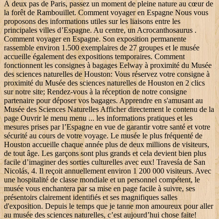
À deux pas de Paris, passez un moment de pleine nature au cœur de
la forêt de Rambouillet. Comment voyager en Espagne Nous vous
proposons des informations utiles sur les liaisons entre les
principales villes d’Espagne. Au centre, un Acrocanthosaurus .
Comment voyager en Espagne. Son exposition permanente
rassemble environ 1.500 exemplaires de 27 groupes et le musée
accueille également des expositions temporaires. Comment
fonctionnent les consignes à bagages Eelway à proximité du Musée
des sciences naturelles de Houston: Vous réservez votre consigne à
proximité du Musée des sciences naturelles de Houston en 2 clics
sur notre site; Rendez-vous à la réception de notre consigne
partenaire pour déposer vos bagages. Apprendre en s'amusant au
Musée des Sciences Naturelles Afficher directement le contenu de la
page Ouvrir le menu menu ... les informations pratiques et les
mesures prises par l’Espagne en vue de garantir votre santé et votre
sécurité au cours de votre voyage. Le musée le plus fréquenté de
Houston accueille chaque année plus de deux millions de visiteurs,
de tout âge. Les garçons sont plus grands et cela devient bien plus
facile d’imaginer des sorties culturelles avec eux! Travesía de San
Nicolás, 4. Il reçoit annuellement environ 1 200 000 visiteurs. Avec
une hospitalité de classe mondiale et un personnel compétent, le
musée vous enchantera par sa mise en page facile à suivre, ses
présentoirs clairement identifiés et ses magnifiques salles
d'exposition. Depuis le temps que je tanne mon amoureux pour aller
au musée des sciences naturelles, c’est aujourd’hui chose faite!