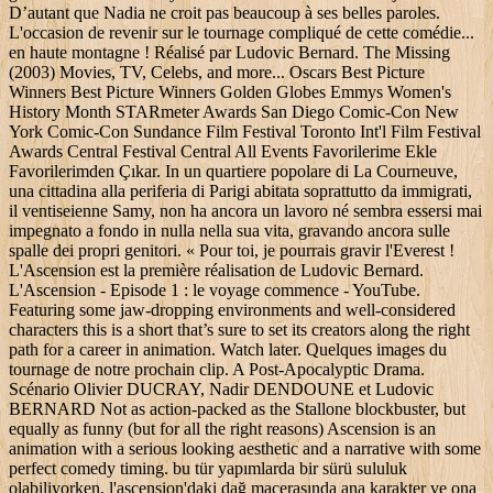
D’autant que Nadia ne croit pas beaucoup à ses belles paroles.
L'occasion de revenir sur le tournage compliqué de cette comédie...
en haute montagne ! Réalisé par Ludovic Bernard. The Missing
(2003) Movies, TV, Celebs, and more... Oscars Best Picture
Winners Best Picture Winners Golden Globes Emmys Women's
History Month STARmeter Awards San Diego Comic-Con New
York Comic-Con Sundance Film Festival Toronto Int'l Film Festival
Awards Central Festival Central All Events Favorilerime Ekle
Favorilerimden Çıkar. In un quartiere popolare di La Courneuve,
una cittadina alla periferia di Parigi abitata soprattutto da immigrati,
il ventiseienne Samy, non ha ancora un lavoro né sembra essersi mai
impegnato a fondo in nulla nella sua vita, gravando ancora sulle
spalle dei propri genitori. « Pour toi, je pourrais gravir l'Everest !
L'Ascension est la première réalisation de Ludovic Bernard.
L'Ascension - Episode 1 : le voyage commence - YouTube.
Featuring some jaw-dropping environments and well-considered
characters this is a short that’s sure to set its creators along the right
path for a career in animation. Watch later. Quelques images du
tournage de notre prochain clip. A Post-Apocalyptic Drama.
Scénario Olivier DUCRAY, Nadir DENDOUNE et Ludovic
BERNARD Not as action-packed as the Stallone blockbuster, but
equally as funny (but for all the right reasons) Ascension is an
animation with a serious looking aesthetic and a narrative with some
perfect comedy timing. bu tür yapımlarda bir sürü sululuk
olabiliyorken, l'ascension'daki dağ macerasında ana karakter ve ona