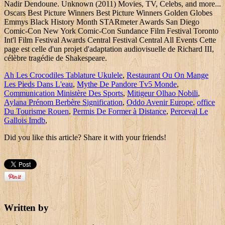
Nadir Dendoune. Unknown (2011) Movies, TV, Celebs, and more...
Oscars Best Picture Winners Best Picture Winners Golden Globes
Emmys Black History Month STARmeter Awards San Diego
Comic-Con New York Comic-Con Sundance Film Festival Toronto
Int'l Film Festival Awards Central Festival Central All Events Cette
page est celle d'un projet d'adaptation audiovisuelle de Richard III,
célèbre tragédie de Shakespeare.
Ah Les Crocodiles Tablature Ukulele
,
Restaurant Ou On Mange
Les Pieds Dans L'eau
,
Mythe De Pandore Tv5 Monde
,
Communication Ministère Des Sports
,
Mitigeur Olhao Nobili
,
Aylana Prénom Berbère Signification
,
Oddo Avenir Europe
,
office
Du Tourisme Rouen
,
Permis De Former à Distance
,
Perceval Le
Gallois Imdb
,
Did you like this article? Share it with your friends!
Written by