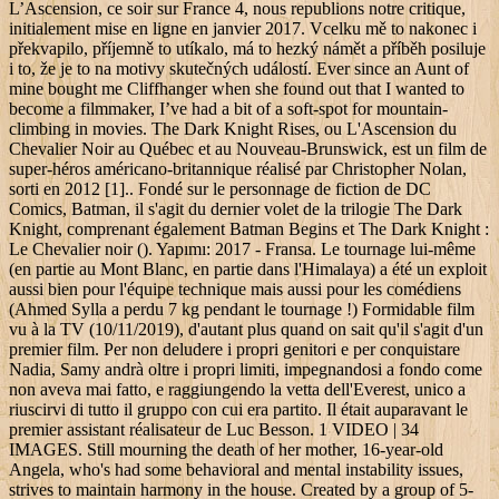
L’Ascension, ce soir sur France 4, nous republions notre critique,
initialement mise en ligne en janvier 2017. Vcelku mě to nakonec i
překvapilo, příjemně to utíkalo, má to hezký námět a příběh posiluje
i to, že je to na motivy skutečných událostí. Ever since an Aunt of
mine bought me Cliffhanger when she found out that I wanted to
become a filmmaker, I’ve had a bit of a soft-spot for mountain-
climbing in movies. The Dark Knight Rises, ou L'Ascension du
Chevalier Noir au Québec et au Nouveau-Brunswick, est un film de
super-héros américano-britannique réalisé par Christopher Nolan,
sorti en 2012 [1].. Fondé sur le personnage de fiction de DC
Comics, Batman, il s'agit du dernier volet de la trilogie The Dark
Knight, comprenant également Batman Begins et The Dark Knight :
Le Chevalier noir (). Yapımı: 2017 - Fransa. Le tournage lui-même
(en partie au Mont Blanc, en partie dans l'Himalaya) a été un exploit
aussi bien pour l'équipe technique mais aussi pour les comédiens
(Ahmed Sylla a perdu 7 kg pendant le tournage !) Formidable film
vu à la TV (10/11/2019), d'autant plus quand on sait qu'il s'agit d'un
premier film. Per non deludere i propri genitori e per conquistare
Nadia, Samy andrà oltre i propri limiti, impegnandosi a fondo come
non aveva mai fatto, e raggiungendo la vetta dell'Everest, unico a
riuscirvi di tutto il gruppo con cui era partito. Il était auparavant le
premier assistant réalisateur de Luc Besson. 1 VIDEO | 34
IMAGES. Still mourning the death of her mother, 16-year-old
Angela, who's had some behavioral and mental instability issues,
strives to maintain harmony in the house. Created by a group of 5-