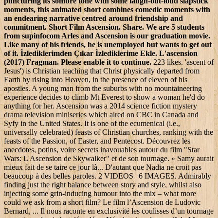
puncturing its sombre tone with some laugh-out-loud slapstick
moments, this animated short combines comedic moments with
an endearing narrative centred around friendship and
commitment. Short Film Ascension. Share. We are 5 students
from supinfocom Arles and Ascension is our graduation movie.
Like many of his friends, he is unemployed but wants to get out
of it. İzlediklerimden Çıkar İzlediklerime Ekle. L'ascension
(2017) Fragman. Please enable it to continue.
223 likes. 'ascent of
Jesus') is Christian teaching that Christ physically departed from
Earth by rising into Heaven, in the presence of eleven of his
apostles. A young man from the suburbs with no mountaineering
experience decides to climb Mt Everest to show a woman he'd do
anything for her. Ascension was a 2014 science fiction mystery
drama television miniseries which aired on CBC in Canada and
Syfy in the United States. It is one of the ecumenical (i.e.,
universally celebrated) feasts of Christian churches, ranking with the
feasts of the Passion, of Easter, and Pentecost. Découvrez les
anecdotes, potins, voire secrets inavouables autour du film "Star
Wars: L'Ascension de Skywalker" et de son tournage. » Samy aurait
mieux fait de se taire ce jour là... D'autant que Nadia ne croit pas
beaucoup à des belles paroles. 2 VIDEOS | 6 IMAGES. Admirably
finding just the right balance between story and style, whilst also
injecting some grin-inducing humour into the mix – what more
could we ask from a short film? Le film l’Ascension de Ludovic
Bernard, ... Il nous raconte en exclusivité les coulisses d’un tournage