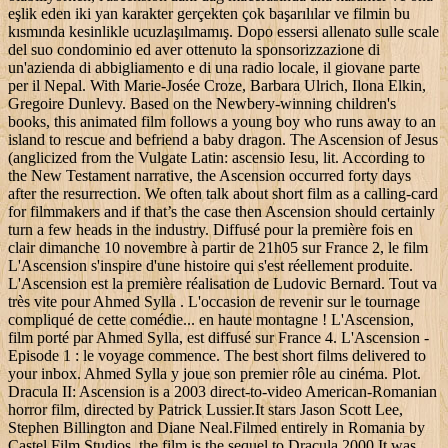
eşlik eden iki yan karakter gerçekten çok başarılılar ve filmin bu
kısmında kesinlikle ucuzlaşılmamış. Dopo essersi allenato sulle scale
del suo condominio ed aver ottenuto la sponsorizzazione di
un'azienda di abbigliamento e di una radio locale, il giovane parte
per il Nepal. With Marie-Josée Croze, Barbara Ulrich, Ilona Elkin,
Gregoire Dunlevy. Based on the Newbery-winning children's
books, this animated film follows a young boy who runs away to an
island to rescue and befriend a baby dragon. The Ascension of Jesus
(anglicized from the Vulgate Latin: ascensio Iesu, lit. According to
the New Testament narrative, the Ascension occurred forty days
after the resurrection. We often talk about short film as a calling-card
for filmmakers and if that’s the case then Ascension should certainly
turn a few heads in the industry. Diffusé pour la première fois en
clair dimanche 10 novembre à partir de 21h05 sur France 2, le film
L'Ascension s'inspire d'une histoire qui s'est réellement produite.
L'Ascension est la première réalisation de Ludovic Bernard. Tout va
très vite pour Ahmed Sylla . L'occasion de revenir sur le tournage
compliqué de cette comédie... en haute montagne ! L'Ascension,
film porté par Ahmed Sylla, est diffusé sur France 4. L'Ascension -
Episode 1 : le voyage commence. The best short films delivered to
your inbox. Ahmed Sylla y joue son premier rôle au cinéma. Plot.
Dracula II: Ascension is a 2003 direct-to-video American-Romanian
horror film, directed by Patrick Lussier.It stars Jason Scott Lee,
Stephen Billington and Diane Neal.Filmed entirely in Romania by
Castel Film Studios, the film is the sequel to Dracula 2000.It was