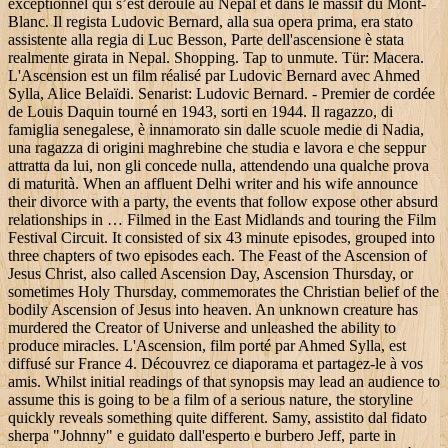
exceptionnel qui s’est déroulé au Népal et dans le massif du Mont-
Blanc. Il regista Ludovic Bernard, alla sua opera prima, era stato
assistente alla regia di Luc Besson, Parte dell'ascensione è stata
realmente girata in Nepal. Shopping. Tap to unmute. Tür: Macera.
L'Ascension est un film réalisé par Ludovic Bernard avec Ahmed
Sylla, Alice Belaïdi. Senarist: Ludovic Bernard. - Premier de cordée
de Louis Daquin tourné en 1943, sorti en 1944. Il ragazzo, di
famiglia senegalese, è innamorato sin dalle scuole medie di Nadia,
una ragazza di origini maghrebine che studia e lavora e che seppur
attratta da lui, non gli concede nulla, attendendo una qualche prova
di maturità. When an affluent Delhi writer and his wife announce
their divorce with a party, the events that follow expose other absurd
relationships in … Filmed in the East Midlands and touring the Film
Festival Circuit. It consisted of six 43 minute episodes, grouped into
three chapters of two episodes each. The Feast of the Ascension of
Jesus Christ, also called Ascension Day, Ascension Thursday, or
sometimes Holy Thursday, commemorates the Christian belief of the
bodily Ascension of Jesus into heaven. An unknown creature has
murdered the Creator of Universe and unleashed the ability to
produce miracles. L'Ascension, film porté par Ahmed Sylla, est
diffusé sur France 4. Découvrez ce diaporama et partagez-le à vos
amis. Whilst initial readings of that synopsis may lead an audience to
assume this is going to be a film of a serious nature, the storyline
quickly reveals something quite different. Samy, assistito dal fidato
sherpa "Johnny" e guidato dall'esperto e burbero Jeff, parte in