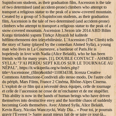
Supinfocom students, as their graduation film, Ascension is the tale
of two determined (and accident-prone) climbers who attempt to
transport a religious statue to the peak of a snow-covered mountain.
Created by a group of 5-Supinfocom students, as their graduation
film, Ascension is the tale of two determined (and accident-prone)
climbers who attempt to transport a religious statue to the peak of a
snow-covered mountain. Ascension 1.Sezon izle 2014 ABD Bilim
Kurgu türündeki yapımı Türkçe Altyazılı hd kalitede
hdfilmcehennemi den izleyebilirsiniz. L’Ascension (The Climb) tells
the story of Samy (played by the comedian Ahmed Sylla), a young
man who lives in La Courneuve, a banlieue of Paris.He is
hopelessly in love with Nadia (Alice Belaïdi), who he has been
friends with for many years. [1], DOUBLE CONTACT - AHMED
SYLLA: "J’AI PERDU SEPT KILOS SUR LE TOURNAGE AU
NÉPAL", https://it.wikipedia.org/w/index.php?
title=Ascensione_(film)&oldid=110834338, licenza Creative
Commons Attribuzione-Condividi allo stesso modo, De l'autre côté
du périph, Mars Films, France 2 Cinéma, Rhône-Alpes Cinema.
L’exploit de ce film qui a nécessité deux équipes, celle de tournage
et celle de l’ascension ne cesse de m’enchanter et de me stupéfier.
This ability is now in the hands of human beings who have driven
themselves into destructive envy and the horrible chaos of suddenly
becoming Gods themselves. Avec Ahmed Sylla, Alice Belaïdi,
Kevin Razy, Nicolas Wanczycki, Waly Dia... « Pour toi, je pourrais
gravir l’Everest !» Samy aurait mieux fait de se taire ce jour-là...