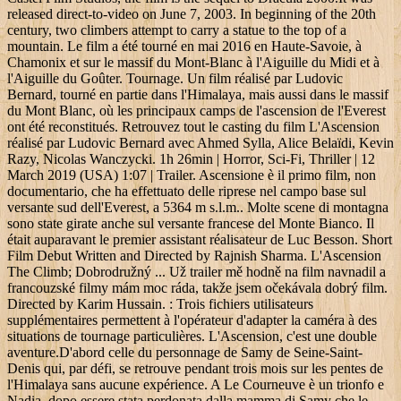
released direct-to-video on June 7, 2003. In beginning of the 20th
century, two climbers attempt to carry a statue to the top of a
mountain. Le film a été tourné en mai 2016 en Haute-Savoie, à
Chamonix et sur le massif du Mont-Blanc à l'Aiguille du Midi et à
l'Aiguille du Goûter. Tournage. Un film réalisé par Ludovic
Bernard, tourné en partie dans l'Himalaya, mais aussi dans le massif
du Mont Blanc, où les principaux camps de l'ascension de l'Everest
ont été reconstitués. Retrouvez tout le casting du film L'Ascension
réalisé par Ludovic Bernard avec Ahmed Sylla, Alice Belaïdi, Kevin
Razy, Nicolas Wanczycki. 1h 26min | Horror, Sci-Fi, Thriller | 12
March 2019 (USA) 1:07 | Trailer. Ascensione è il primo film, non
documentario, che ha effettuato delle riprese nel campo base sul
versante sud dell'Everest, a 5364 m s.l.m.. Molte scene di montagna
sono state girate anche sul versante francese del Monte Bianco. Il
était auparavant le premier assistant réalisateur de Luc Besson. Short
Film Debut Written and Directed by Rajnish Sharma. L'Ascension
The Climb; Dobrodružný ... Už trailer mě hodně na film navnadil a
francouzské filmy mám moc ráda, takže jsem očekávala dobrý film.
Directed by Karim Hussain. : Trois fichiers utilisateurs
supplémentaires permettent à l'opérateur d'adapter la caméra à des
situations de tournage particulières. L'Ascension, c'est une double
aventure.D'abord celle du personnage de Samy de Seine-Saint-
Denis qui, par défi, se retrouve pendant trois mois sur les pentes de
l'Himalaya sans aucune expérience. A Le Courneuve è un trionfo e
Nadia, dopo essere stata perdonata dalla mamma di Samy che le