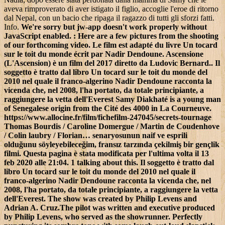
aveva rimproverato di aver istigato il figlio, accoglie l'eroe di ritorno
dal Nepal, con un bacio che ripaga il ragazzo di tutti gli sforzi fatti.
Info.
We're sorry but jw-app doesn't work properly without
JavaScript enabled. : Here are a few pictures from the shooting
of our forthcoming video. Le film est adapté du livre Un tocard
sur le toit du monde écrit par Nadir Dendoune. Ascensione
(L'Ascension) è un film del 2017 diretto da Ludovic Bernard.. Il
soggetto è tratto dal libro Un tocard sur le toit du monde del
2010 nel quale il franco-algerino Nadir Dendoune racconta la
vicenda che, nel 2008, l'ha portato, da totale principiante, a
raggiungere la vetta dell'Everest Samy Diakhaté is a young man
of Senegalese origin from the Cité des 4000 in La Courneuve.
https://www.allocine.fr/film/fichefilm-247045/secrets-tournage
Thomas Bourdis / Caroline Domergue / Martin de Coudenhove
/ Colin laubry / Florian… senaryosunun naif ve esprili
olduğunu söyleyebileceğim, fransız tarzında çekilmiş bir gençlik
filmi. Questa pagina è stata modificata per l'ultima volta il 13
feb 2020 alle 21:04. 1 talking about this. Il soggetto è tratto dal
libro Un tocard sur le toit du monde del 2010 nel quale il
franco-algerino Nadir Dendoune racconta la vicenda che, nel
2008, l'ha portato, da totale principiante, a raggiungere la vetta
dell'Everest. The show was created by Philip Levens and
Adrian A. Cruz.The pilot was written and executive produced
by Philip Levens, who served as the showrunner. Perfectly