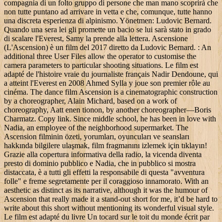
compagnia di un folto gruppo di persone che man mano scoprirà che
non tutte puntano ad arrivare in vetta e che, comunque, tutte hanno
una discreta esperienza di alpinismo. Yönetmen: Ludovic Bernard.
Quando una sera lei gli promette un bacio se lui sarà stato in grado
di scalare l'Everest, Samy la prende alla lettera. Ascensione
(L'Ascension) è un film del 2017 diretto da Ludovic Bernard. : An
additional three User Files allow the operator to customise the
camera parameters to particular shooting situations. Le film est
adapté de l'histoire vraie du journaliste français Nadir Dendoune, qui
a atteint l'Everest en 2008 Ahmed Sylla y joue son premier rôle au
cinéma. The dance film Ascension is a cinematographic construction
by a choreographer, Alain Michard, based on a work of
choreography, Aatt enen tionon, by another choreographer—Boris
Charmatz. Copy link. Since middle school, he has been in love with
Nadia, an employee of the neighborhood supermarket. The
Ascension filminin özeti, yorumları, oyuncuları ve seansları
hakkında bilgilere ulaşmak, film fragmanını izlemek için tıklayın!
Grazie alla copertura informativa della radio, la vicenda diventa
presto di dominio pubblico e Nadia, che in pubblico si mostra
distaccata, è a tutti gli effetti la responsabile di questa "avventura
folle" e freme segretamente per il coraggioso innamorato. With an
aesthetic as distinct as its narrative, although it was the humour of
Ascension that really made it a stand-out short for me, it’d be hard to
write about this short without mentioning its wonderful visual style.
Le film est adapté du livre Un tocard sur le toit du monde écrit par