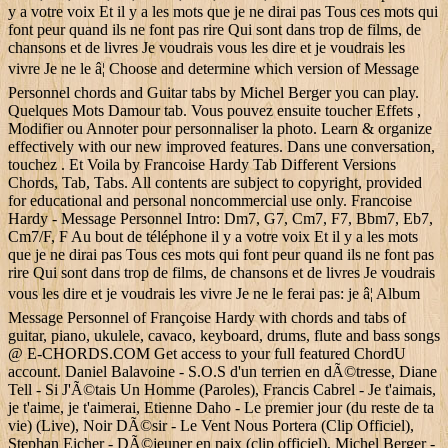
y a votre voix Et il y a les mots que je ne dirai pas Tous ces mots qui
font peur quand ils ne font pas rire Qui sont dans trop de films, de
chansons et de livres Je voudrais vous les dire et je voudrais les
vivre Je ne le â¦ Choose and determine which version of Message
Personnel chords and Guitar tabs by Michel Berger you can play.
Quelques Mots Damour tab. Vous pouvez ensuite toucher Effets ,
Modifier ou Annoter pour personnaliser la photo. Learn & organize
effectively with our new improved features. Dans une conversation,
touchez . Et Voila by Francoise Hardy Tab Different Versions
Chords, Tab, Tabs. All contents are subject to copyright, provided
for educational and personal noncommercial use only. Francoise
Hardy - Message Personnel Intro: Dm7, G7, Cm7, F7, Bbm7, Eb7,
Cm7/F, F Au bout de téléphone il y a votre voix Et il y a les mots
que je ne dirai pas Tous ces mots qui font peur quand ils ne font pas
rire Qui sont dans trop de films, de chansons et de livres Je voudrais
vous les dire et je voudrais les vivre Je ne le ferai pas: je â¦ Album
Message Personnel of Françoise Hardy with chords and tabs of
guitar, piano, ukulele, cavaco, keyboard, drums, flute and bass songs
@ E-CHORDS.COM Get access to your full featured ChordU
account. Daniel Balavoine - S.O.S d'un terrien en dÃ©tresse, Diane
Tell - Si J'Ã©tais Un Homme (Paroles), Francis Cabrel - Je t'aimais,
je t'aime, je t'aimerai, Etienne Daho - Le premier jour (du reste de ta
vie) (Live), Noir DÃ©sir - Le Vent Nous Portera (Clip Officiel),
Stephan Eicher - DÃ©jeuner en paix (clip officiel), Michel Berger -