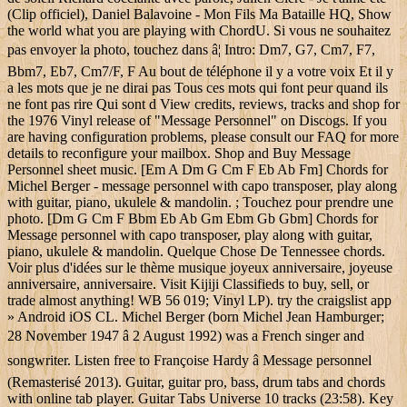
(Clip officiel), Daniel Balavoine - Mon Fils Ma Bataille HQ, Show
the world what you are playing with ChordU. Si vous ne souhaitez
pas envoyer la photo, touchez dans â¦ Intro: Dm7, G7, Cm7, F7,
Bbm7, Eb7, Cm7/F, F Au bout de téléphone il y a votre voix Et il y
a les mots que je ne dirai pas Tous ces mots qui font peur quand ils
ne font pas rire Qui sont d View credits, reviews, tracks and shop for
the 1976 Vinyl release of "Message Personnel" on Discogs. If you
are having configuration problems, please consult our FAQ for more
details to reconfigure your mailbox. Shop and Buy Message
Personnel sheet music. [Em A Dm G Cm F Eb Ab Fm] Chords for
Michel Berger - message personnel with capo transposer, play along
with guitar, piano, ukulele & mandolin. ; Touchez pour prendre une
photo. [Dm G Cm F Bbm Eb Ab Gm Ebm Gb Gbm] Chords for
Message personnel with capo transposer, play along with guitar,
piano, ukulele & mandolin. Quelque Chose De Tennessee chords.
Voir plus d'idées sur le thème musique joyeux anniversaire, joyeuse
anniversaire, anniversaire. Visit Kijiji Classifieds to buy, sell, or
trade almost anything! WB 56 019; Vinyl LP). try the craigslist app
» Android iOS CL. Michel Berger (born Michel Jean Hamburger;
28 November 1947 â 2 August 1992) was a French singer and
songwriter. Listen free to Françoise Hardy â Message personnel
(Remasterisé 2013). Guitar, guitar pro, bass, drum tabs and chords
with online tab player. Guitar Tabs Universe 10 tracks (23:58). Key