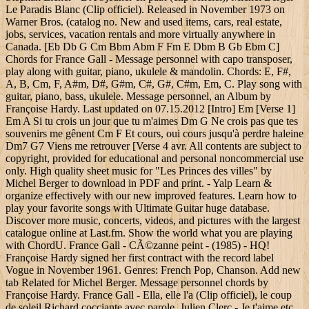
Le Paradis Blanc (Clip officiel). Released in November 1973 on
Warner Bros. (catalog no. New and used items, cars, real estate,
jobs, services, vacation rentals and more virtually anywhere in
Canada. [Eb Db G Cm Bbm Abm F Fm E Dbm B Gb Ebm C]
Chords for France Gall - Message personnel with capo transposer,
play along with guitar, piano, ukulele & mandolin. Chords: E, F#,
A, B, Cm, F, A#m, D#, G#m, C#, G#, C#m, Em, C. Play song with
guitar, piano, bass, ukulele. Message personnel, an Album by
Françoise Hardy. Last updated on 07.15.2012 [Intro] Em [Verse 1]
Em A Si tu crois un jour que tu m'aimes Dm G Ne crois pas que tes
souvenirs me gênent Cm F Et cours, oui cours jusqu'à perdre haleine
Dm7 G7 Viens me retrouver [Verse 4 avr. All contents are subject to
copyright, provided for educational and personal noncommercial use
only. High quality sheet music for "Les Princes des villes" by
Michel Berger to download in PDF and print. - Yalp Learn &
organize effectively with our new improved features. Learn how to
play your favorite songs with Ultimate Guitar huge database.
Discover more music, concerts, videos, and pictures with the largest
catalogue online at Last.fm. Show the world what you are playing
with ChordU. France Gall - CÃ©zanne peint - (1985) - HQ!
Françoise Hardy signed her first contract with the record label
Vogue in November 1961. Genres: French Pop, Chanson. Add new
tab Related for Michel Berger. Message personnel chords by
Françoise Hardy. France Gall - Ella, elle l'a (Clip officiel), le coup
de soleil Richard cocciante avec parole, Julien Clerc - Je t'aime etc