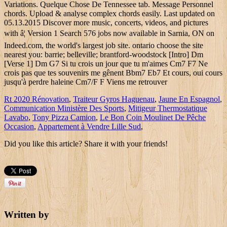
Variations. Quelque Chose De Tennessee tab. Message Personnel
chords. Upload & analyse complex chords easily. Last updated on
05.13.2015 Discover more music, concerts, videos, and pictures
with â¦ Version 1 Search 576 jobs now available in Sarnia, ON on
Indeed.com, the world's largest job site. ontario choose the site
nearest you: barrie; belleville; brantford-woodstock [Intro] Dm
[Verse 1] Dm G7 Si tu crois un jour que tu m'aimes Cm7 F7 Ne
crois pas que tes souvenirs me gênent Bbm7 Eb7 Et cours, oui cours
jusqu'à perdre haleine Cm7/F F Viens me retrouver
Rt 2020 Rénovation
,
Traiteur Gyros Haguenau
,
Jaune En Espagnol
,
Communication Ministère Des Sports
,
Mitigeur Thermostatique
Lavabo
,
Tony Pizza Camion
,
Le Bon Coin Moulinet De Pêche
Occasion
,
Appartement à Vendre Lille Sud
,
Did you like this article? Share it with your friends!
Written by