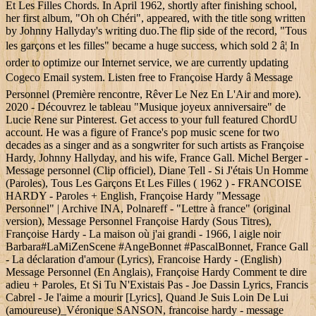
Et Les Filles Chords. In April 1962, shortly after finishing school,
her first album, "Oh oh Chéri", appeared, with the title song written
by Johnny Hallyday's writing duo.The flip side of the record, "Tous
les garçons et les filles" became a huge success, which sold 2 â¦ In
order to optimize our Internet service, we are currently updating
Cogeco Email system. Listen free to Françoise Hardy â Message
Personnel (Première rencontre, Rêver Le Nez En L'Air and more).
2020 - Découvrez le tableau "Musique joyeux anniversaire" de
Lucie Rene sur Pinterest. Get access to your full featured ChordU
account. He was a figure of France's pop music scene for two
decades as a singer and as a songwriter for such artists as Françoise
Hardy, Johnny Hallyday, and his wife, France Gall. Michel Berger -
Message personnel (Clip officiel), Diane Tell - Si J'étais Un Homme
(Paroles), Tous Les Garçons Et Les Filles ( 1962 ) - FRANCOISE
HARDY - Paroles + English, Françoise Hardy "Message
Personnel" | Archive INA, Polnareff - "Lettre à france" (original
version), Message Personnel Françoise Hardy (Sous Titres),
Françoise Hardy - La maison où j'ai grandi - 1966, l aigle noir
Barbara#LaMiZenScene #AngeBonnet #PascalBonnet, France Gall
- La déclaration d'amour (Lyrics), Francoise Hardy - (English)
Message Personnel (En Anglais), Françoise Hardy Comment te dire
adieu + Paroles, Et Si Tu N'Existais Pas - Joe Dassin Lyrics, Francis
Cabrel - Je l'aime a mourir [Lyrics], Quand Je Suis Loin De Lui
(amoureuse)_Véronique SANSON, francoise hardy - message