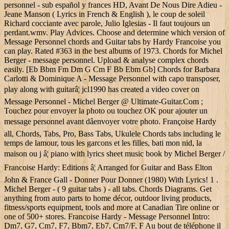
personnel - sub español y frances HD, Avant De Nous Dire Adieu -
Jeane Manson ( Lyrics in French & English ), le coup de soleil
Richard cocciante avec parole, Julio Iglesias - Il faut toujours un
perdant.wmv. Play Advices. Choose and determine which version of
Message Personnel chords and Guitar tabs by Hardy Francoise you
can play. Rated #363 in the best albums of 1973. Chords for Michel
Berger - message personnel. Upload & analyse complex chords
easily. [Eb Bbm Fm Dm G Cm F Bb Ebm Gb] Chords for Barbara
Carlotti & Dominique A - Message Personnel with capo transposer,
play along with guitarâ¦ jcl1990 has created a video cover on
Message Personnel - Michel Berger @ Ultimate-Guitar.Com ;
Touchez pour envoyer la photo ou touchez OK pour ajouter un
message personnel avant dâenvoyer votre photo. Françoise Hardy
all, Chords, Tabs, Pro, Bass Tabs, Ukulele Chords tabs including le
temps de lamour, tous les garcons et les filles, bati mon nid, la
maison ou j â¦ piano with lyrics sheet music book by Michel Berger /
Francoise Hardy: Editions â¦ Arranged for Guitar and Bass Elton
John & France Gall - Donner Pour Donner (1980) With Lyrics! 1 .
Michel Berger - ( 9 guitar tabs ) - all tabs. Chords Diagrams. Get
anything from auto parts to home décor, outdoor living products,
fitness/sports equipment, tools and more at Canadian Tire online or
one of 500+ stores. Francoise Hardy - Message Personnel Intro:
Dm7, G7, Cm7, F7, Bbm7, Eb7, Cm7/F, F Au bout de téléphone il