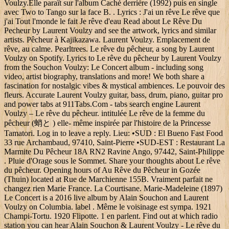
Voulzy.Elle paraît sur l'album Caché derrière (1992) puis en single
avec Two to Tango sur la face B. . Lyrics : J'ai un rêve Le rêve que
j'ai Tout l'monde le fait Je rêve d'eau Read about Le Rêve Du
Pecheur by Laurent Voulzy and see the artwork, lyrics and similar
artists. Pêcheur à Kajikazawa. Laurent Voulzy. Emplacement de
rêve, au calme. Pearltrees. Le rêve du pêcheur, a song by Laurent
Voulzy on Spotify. Lyrics to Le rêve du pêcheur by Laurent Voulzy
from the Souchon Voulzy: Le Concert album - including song
video, artist biography, translations and more! We both share a
fascination for nostalgic vibes & mystical ambiences. Le pouvoir des
fleurs. Accurate Laurent Voulzy guitar, bass, drum, piano, guitar pro
and power tabs at 911Tabs.Com - tabs search engine Laurent
Voulzy – Le rêve du pêcheur. intitulée Le rêve de la femme du
pêcheur (蛸と ) elle- même inspirée par l'histoire de la Princesse
Tamatori. Log in to leave a reply. Lieu: •SUD : El Bueno Fast Food
33 rue Archambaud, 97410, Saint-Pierre •SUD-EST : Restaurant La
Marmite Du Pêcheur 18A RN2 Ravine Ango, 97442, Saint-Philippe
. Pluie d'Orage sous le Sommet. Share your thoughts about Le rêve
du pêcheur. Opening hours of Au Rêve du Pêcheur in Gozée
(Thuin) located at Rue de Marchienne 155B. Vraiment parfait ne
changez rien Marie France. La Courtisane. Marie-Madeleine (1897)
Le Concert is a 2016 live album by Alain Souchon and Laurent
Voulzy on Columbia. label . Même le voisinage est sympa. 1921
Champi-Tortu. 1920 Flipotte. 1 en parlent. Find out at which radio
station you can hear Alain Souchon & Laurent Voulzy - Le rêve du