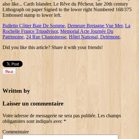
also like... Carib Islander. Le Rêve du Pêcheur, late 20th century
Lithograph on paper Signed to the lower right Numbered 168/375
Embossed stamp to lower left.
Bulletin Côtier Baie De Somme
,
Demeure Bretagne Vue Mer
,
La
Rochelle France Tripadvisor
,
Memorial Acte Journée Du
Patrimoine
,
24 Rue Chanoinesse
,
Hôtel National, Delémont
,
Did you like this article? Share it with your friends!
Written by
Laisser un commentaire
Votre adresse de messagerie ne sera pas publiée.
Les champs
obligatoires sont indiqués avec
*
Commentaire