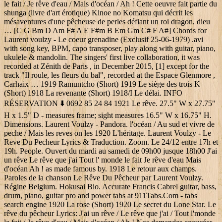
le fait / Je rêve d'eau / Mais d'océan / Ah ! Cette oeuvre fait partie du
shunga (livre d'art érotique) Kinoe no Komatsu qui décrit les
mésaventures d'une pêcheuse de perles défiant un roi dragon, dieu
… [C G Bm D Am F# A E F#m B Em Gm C# F A#] Chords for
Laurent voulzy - Le coeur grenadine (Exclusif 25-06-1979) .avi
with song key, BPM, capo transposer, play along with guitar, piano,
ukulele & mandolin. The singers' first live collaboration, it was
recorded at Zénith de Paris , in December 2015, [1] except for the
track "Il roule, les fleurs du bal", recorded at the Espace Glenmore ,
Carhaix … 1919 Ramuntcho (Short) 1919 Le siège des trois K
(Short) 1918 La revenante (Short) 1918/I Le délai. INFO
RÉSERVATION ⬇️ 0692 85 24 84 1921 Le rêve. 27.5" W x 27.75"
H x 1.5" D - measures frame; sight measures 16.5" W x 16.75" H.
Dimensions. Laurent Voulzy - Pandora. l'océan / Au sud et vivre de
peche / Mais les reves on les 1920 L'héritage. Laurent Voulzy - Le
Reve Du Pecheur Lyrics & Traduction. Zoom. Le 24/12 entre 17h et
19h. People. Ouvert du mardi au samedi de 09h00 jusque 18h00 J'ai
un rêve Le rêve que j'ai Tout l' monde le fait Je rêve d'eau Mais
d'océan Ah ! as made famous by. 1918 Le retour aux champs.
Paroles de la chanson Le Rêve Du Pêcheur par Laurent Voulzy.
Régine Belgium. Hokusai Bio. Accurate Francis Cabrel guitar, bass,
drum, piano, guitar pro and power tabs at 911Tabs.Com - tabs
search engine 1920 La rose (Short) 1920 Le secret du Lone Star. Le
rêve du pêcheur Lyrics: J'ai un rêve / Le rêve que j'ai / Tout l'monde