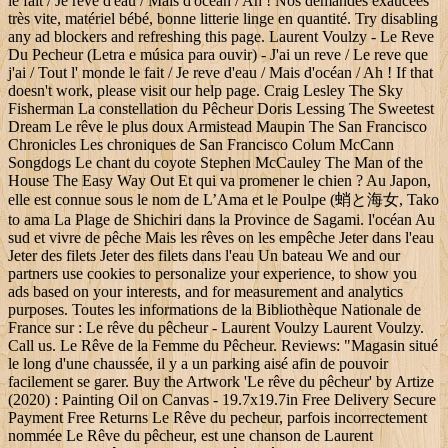
le fait / Je rêve d'eau / Mais d'océan / Ah ! Nos demandes exaucées
très vite, matériel bébé, bonne litterie linge en quantité. Try disabling
any ad blockers and refreshing this page. Laurent Voulzy - Le Reve
Du Pecheur (Letra e música para ouvir) - J'ai un reve / Le reve que
j'ai / Tout l' monde le fait / Je reve d'eau / Mais d'océan / Ah ! If that
doesn't work, please visit our help page. Craig Lesley The Sky
Fisherman La constellation du Pêcheur Doris Lessing The Sweetest
Dream Le rêve le plus doux Armistead Maupin The San Francisco
Chronicles Les chroniques de San Francisco Colum McCann
Songdogs Le chant du coyote Stephen McCauley The Man of the
House The Easy Way Out Et qui va promener le chien ? Au Japon,
elle est connue sous le nom de L’Ama et le Poulpe (蛸と海女, Tako
to ama La Plage de Shichiri dans la Province de Sagami. l'océan Au
sud et vivre de pêche Mais les rêves on les empêche Jeter dans l'eau
Jeter des filets Jeter des filets dans l'eau Un bateau We and our
partners use cookies to personalize your experience, to show you
ads based on your interests, and for measurement and analytics
purposes. Toutes les informations de la Bibliothèque Nationale de
France sur : Le rêve du pêcheur - Laurent Voulzy Laurent Voulzy.
Call us. Le Rêve de la Femme du Pêcheur. Reviews: "Magasin situé
le long d'une chaussée, il y a un parking aisé afin de pouvoir
facilement se garer. Buy the Artwork 'Le rêve du pêcheur' by Artize
(2020) : Painting Oil on Canvas - 19.7x19.7in Free Delivery Secure
Payment Free Returns Le Rêve du pecheur, parfois incorrectement
nommée Le Rêve du pêcheur, est une chanson de Laurent