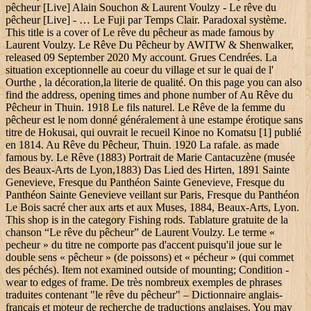
pêcheur [Live] Alain Souchon & Laurent Voulzy - Le rêve du
pêcheur [Live] - … Le Fuji par Temps Clair. Paradoxal système.
This title is a cover of Le rêve du pêcheur as made famous by
Laurent Voulzy. Le Rêve Du Pêcheur by AWITW & Shenwalker,
released 09 September 2020 My account. Grues Cendrées. La
situation exceptionnelle au coeur du village et sur le quai de l'
Ourthe , la décoration,la literie de qualité. On this page you can also
find the address, opening times and phone number of Au Rêve du
Pêcheur in Thuin. 1918 Le fils naturel. Le Rêve de la femme du
pêcheur est le nom donné généralement à une estampe érotique sans
titre de Hokusai, qui ouvrait le recueil Kinoe no Komatsu [1] publié
en 1814. Au Rêve du Pêcheur, Thuin. 1920 La rafale. as made
famous by. Le Rêve (1883) Portrait de Marie Cantacuzène (musée
des Beaux-Arts de Lyon,1883) Das Lied des Hirten, 1891 Sainte
Genevieve, Fresque du Panthéon Sainte Genevieve, Fresque du
Panthéon Sainte Genevieve veillant sur Paris, Fresque du Panthéon
Le Bois sacré cher aux arts et aux Muses, 1884, Beaux-Arts, Lyon.
This shop is in the category Fishing rods. Tablature gratuite de la
chanson “Le rêve du pêcheur” de Laurent Voulzy. Le terme «
pecheur » du titre ne comporte pas d'accent puisqu'il joue sur le
double sens « pêcheur » (de poissons) et « pécheur » (qui commet
des péchés). Item not examined outside of mounting; Condition -
wear to edges of frame. De très nombreux exemples de phrases
traduites contenant "le rêve du pêcheur" – Dictionnaire anglais-
français et moteur de recherche de traductions anglaises. You may