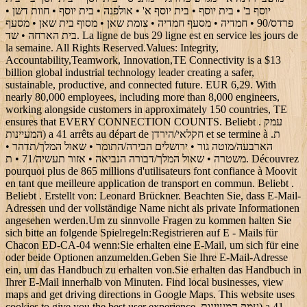
יוסף ב' • בית יוסף • בית יוסף א' • אולפנה • בית יוסף • חוות דשן •
פרדס/90 • חמדיה • מסעף חמדיה • צומת שאן • מסוף בית שאן • מסעף
בית הארחה • שד. La ligne de bus 29 ligne est en service les jours de
la semaine. All Rights Reserved.Values: Integrity,
Accountability,Teamwork, Innovation,TE Connectivity is a $13
billion global industrial technology leader creating a safer,
sustainable, productive, and connected future. EUR 6,29. With
nearly 80,000 employees, including more than 8,000 engineers,
working alongside customers in approximately 150 countries, TE
ensures that EVERY CONNECTION COUNTS. Beliebt . עמק
המעיינות) a 41 arrêts au départ de חקלאי/הירדן et se termine à ת.
הארבעה/מוטה גור • ירושלים הבירה/התומר • שאול המלך/תדהר •
משטרה • שאול המלך/דבורה הנביאה • אזור תעשיה/71 • ת. Découvrez
pourquoi plus de 865 millions d'utilisateurs font confiance à Moovit
en tant que meilleure application de transport en commun. Beliebt .
Beliebt . Erstellt von: Leonard Brückner. Beachten Sie, dass E-Mail-
Adressen und der vollständige Name nicht als private Informationen
angesehen werden.Um zu sinnvolle Fragen zu kommen halten Sie
sich bitte an folgende Spielregeln:Registrieren auf E - Mails für
Chacon ED-CA-04 wenn:Sie erhalten eine E-Mail, um sich für eine
oder beide Optionen anzumelden.Geben Sie Ihre E-Mail-Adresse
ein, um das Handbuch zu erhalten von.Sie erhalten das Handbuch in
Ihrer E-Mail innerhalb von Minuten. Find local businesses, view
maps and get driving directions in Google Maps. This website uses
cookies to give you the best user experience. עמק המעיינות) a 41