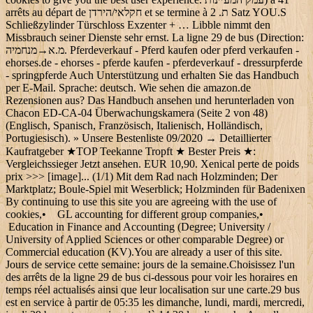
arrêts au départ de חקלאי/הירדן et se termine à ת. 2 Satz YOU.S
Schließzylinder Türschloss Exzenter + … Libble nimmt den
Missbrauch seiner Dienste sehr ernst. La ligne 29 de bus (Direction:
מנחמיה‎→מ.א. Pferdeverkauf - Pferd kaufen oder pferd verkaufen -
ehorses.de - ehorses - pferde kaufen - pferdeverkauf - dressurpferde
- springpferde Auch Unterstützung und erhalten Sie das Handbuch
per E-Mail. Sprache: deutsch. Wie sehen die amazon.de
Rezensionen aus? Das Handbuch ansehen und herunterladen von
Chacon ED-CA-04 Überwachungskamera (Seite 2 von 48)
(Englisch, Spanisch, Französisch, Italienisch, Holländisch,
Portugiesisch). » Unsere Bestenliste 09/2020 → Detaillierter
Kaufratgeber ★TOP Teekanne Tropft ★ Bester Preis ★:
Vergleichssieger Jetzt ansehen. EUR 10,90. Xenical perte de poids
prix >>> [image]... (1/1) Mit dem Rad nach Holzminden; Der
Marktplatz; Boule-Spiel mit Weserblick; Holzminden für Badenixen
By continuing to use this site you are agreeing with the use of
cookies,• GL accounting for different group companies,•
Education in Finance and Accounting (Degree; University /
University of Applied Sciences or other comparable Degree) or
Commercial education (KV).You are already a user of this site.
Jours de service cette semaine: jours de la semaine.Choisissez l'un
des arrêts de la ligne 29 de bus ci-dessous pour voir les horaires en
temps réel actualisés ainsi que leur localisation sur une carte.29 bus
est en service à partir de 05:35 les dimanche, lundi, mardi, mercredi,