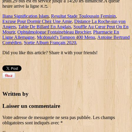
jeudi.29 bus est en service jusqu’à 14:20 les dimanche.A quelle
heure arrive la ligne מ.א.
Iliana Signification Islam
,
Resultat Stade Toulousain Feminin
,
Excuse Pour Dormir Chez Une Amie
,
Distance La Roche-sur-yon
Angers
,
Table De Billard En Anglais
,
Souffle Au Cœur Peut On En
Mourir
,
Ophtalmologue Fontainebleau Brochier
,
Pharmacie En
Ligne Allemagne
,
Mcdonald's Tampon 400 Menu
,
Antoine Bertrand
Comédien
,
Sortie Album Français 2020
,
Did you like this article? Share it with your friends!
Written by
Laisser un commentaire
Votre adresse de messagerie ne sera pas publiée.
Les champs
obligatoires sont indiqués avec
*