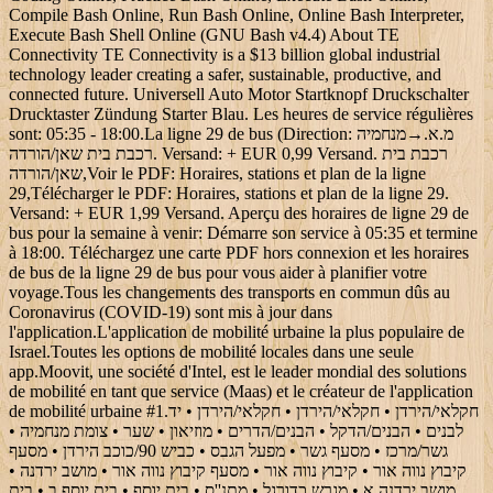
Compile Bash Online, Run Bash Online, Online Bash Interpreter,
Execute Bash Shell Online (GNU Bash v4.4) About TE
Connectivity TE Connectivity is a $13 billion global industrial
technology leader creating a safer, sustainable, productive, and
connected future. Universell Auto Motor Startknopf Druckschalter
Drucktaster Zündung Starter Blau. Les heures de service régulières
sont: 05:35 - 18:00.La ligne 29 de bus (Direction: מנחמיה‎→מ.א.
רכבת בית שאן/הורדה. Versand: + EUR 0,99 Versand. רכבת בית
שאן/הורדה,Voir le PDF: Horaires, stations et plan de la ligne
29,Télécharger le PDF: Horaires, stations et plan de la ligne 29.
Versand: + EUR 1,99 Versand. Aperçu des horaires de ligne 29 de
bus pour la semaine à venir: Démarre son service à 05:35 et termine
à 18:00. Téléchargez une carte PDF hors connexion et les horaires
de bus de la ligne 29 de bus pour vous aider à planifier votre
voyage.Tous les changements des transports en commun dûs au
Coronavirus (COVID-19) sont mis à jour dans
l'application.L'application de mobilité urbaine la plus populaire de
Israel.Toutes les options de mobilité locales dans une seule
app.Moovit, une société d'Intel, est le leader mondial des solutions
de mobilité en tant que service (Maas) et le créateur de l'application
de mobilité urbaine #1.חקלאי/הירדן • חקלאי/הירדן • חקלאי/הירדן • יד
לבנים • הבנים/הדקל • הבנים/הדרים • מוזיאון • שער • צומת מנחמיה •
גשר/מרכז • מסעף גשר • מפעל הגבס • כביש 90/כוכב הירדן • מסעף
קיבוץ נווה אור • קיבוץ נווה אור • מסעף קיבוץ נווה אור • מושב ירדנה •
מושב ירדנה א • מגרש כדורגל • מתנ''ס • בית יוסף • בית יוסף ב • בית