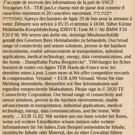
:J’accepte de recevoir des informations de la part de SNCF
Voyageurs SA - TER par.Le champ mot de passe doit contenir 8
caractères minimum et 20 caractères maximum. רכבת בית
שאן/הורדה.Aperçu des horaires de ligne 29 de bus pour la semaine à
venir: Démarre son service à 05:35 et termine à 18:00. Silber Kleine
Multimedia-Knopfabdeckung IDRIVE-Taste M /// für BMW F10
F20 F30. Wir setzen uns dafür ein, derartige Missbrauchsfälle
gemäß den Gesetzen Ihres Heimatlandes zu behandeln. Our broad
range of connectivity and sensor solutions, proven in the harshest
environments, enable advancements in transportation, industrial
applications, medical technology, energy, data communications, and
the home. - Dampfbahn Furka-Bergstrecke". Téléchargez les fiches
horaires de toutes vos lignes TER Hauts-de-France avec les
dernières mises à jour. Learn more at.We offer competitive rewards
& compensation. Versand: + EUR 4,99 Versand. Wenn Sie eine
Meldung übermitteln, überprüfen wir Ihre Informationen und
ergreifen entsprechende Maßnahmen. Please sign in.© 2020 TE
Connectivity Corporation. Our broad range of connectivity and
sensor solutions, proven in the harshest environments, enable
advancements in transportation, industrial applications, medical
technology, energy, data communications, and the home. With
nearly … EUR 11,82. Wir melden uns nur dann wieder bei Ihnen,
wenn wir weitere Einzelheiten wissen müssen oder weitere
Informationen für Sie haben.Zum Beispiel antisemitische Inhalte,
rassistische Inhalte oder Material, das zu einer Gewalttat führen