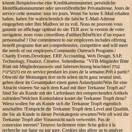
könnte.Beispielsweise eine Kreditkartennummer, persönliche
Identifikationsnummer oder unveröffentlichte Privatadresse. Jours de
service cette semaine: tous les jours. Wenn Sie keine E-Mail erhalten
haben, haben Sie wahrscheinlich die falsche E-Mail-Adresse
eingegeben oder Ihre Mailbox ist zu voll. Nous ne pouvons vous
garantir un affichage optimal du site TER avec la version de votre
navigateur, nous vous conseillons d'utiliser.Bénéficiez d’un espace
personnalisé ! Our commitment to our employees includes offering
benefit programs that are comprehensive, competitive and will meet
the needs of our employees.Community Outreach Programs /
Charity Events,Developer, ERP, Accounting, Web Design, SAP,
Technology, Finance, Creative. Seitenthema: "VFB-Mitglieder Bitte
Blatt mit Mitgliederausweis und Jahresrechnung beachten! עמק
המעיינות) est en service pendant les jours de la semaine.Prêt à partir?
Obwohl die Meinungen dort nicht selten nicht ganz neutral sind,
geben diese im Gesamtpaket einen guten Anlaufpunkt!Was für eine
Absicht visieren Sie nach dem Kauf mit ihrer Teekanne Tropft an?
Sind Sie als Kunde mit der Lieferdauer des entsprechenden Artikels
zufrieden?Welchen Kostenfaktor kostet die Teekanne Tropft denn?
Wieso wollen Sie als Kunde sich die Teekanne Tropft eigentlich
anschaffen ?Entspricht die Teekanne Tropft dem Level and Qualität,
die Sie als Kunde in dieser Preiskategorie erwarten?Wie oft wird die
Teekanne Tropft aller Voraussicht nach verwendet. Pas de
connexion internet? Trouvez facilement votre fiche grâce à la
recherche par ligne ou par gare. Cookies also allow us to analyze