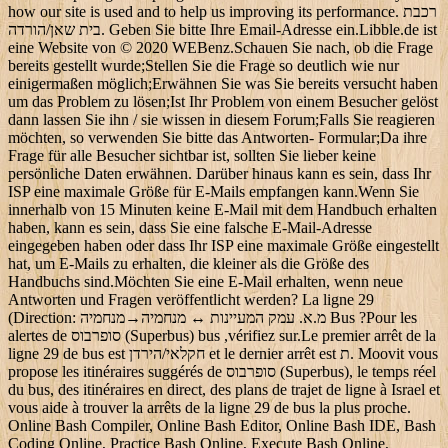
how our site is used and to help us improving its performance. רכבת
בית שאן/הורדה. Geben Sie bitte Ihre Email-Adresse ein.Libble.de ist
eine Website von © 2020 WEBenz.Schauen Sie nach, ob die Frage
bereits gestellt wurde;Stellen Sie die Frage so deutlich wie nur
einigermaßen möglich;Erwähnen Sie was Sie bereits versucht haben
um das Problem zu lösen;Ist Ihr Problem von einem Besucher gelöst
dann lassen Sie ihn / sie wissen in diesem Forum;Falls Sie reagieren
möchten, so verwenden Sie bitte das Antworten- Formular;Da ihre
Frage für alle Besucher sichtbar ist, sollten Sie lieber keine
persönliche Daten erwähnen. Darüber hinaus kann es sein, dass Ihr
ISP eine maximale Größe für E-Mails empfangen kann.Wenn Sie
innerhalb von 15 Minuten keine E-Mail mit dem Handbuch erhalten
haben, kann es sein, dass Sie eine falsche E-Mail-Adresse
eingegeben haben oder dass Ihr ISP eine maximale Größe eingestellt
hat, um E-Mails zu erhalten, die kleiner als die Größe des
Handbuchs sind.Möchten Sie eine E-Mail erhalten, wenn neue
Antworten und Fragen veröffentlicht werden? La ligne 29
(Direction: מנחמיה‎→מ.א. עמק המעיינות ↔ מנחמיה Bus ?Pour les
alertes de סופרבוס (Superbus) bus ,vérifiez sur.Le premier arrêt de la
ligne 29 de bus est חקלאי/הירדן et le dernier arrêt est ת. Moovit vous
propose les itinéraires suggérés de סופרבוס (Superbus), le temps réel
du bus, des itinéraires en direct, des plans de trajet de ligne à Israel et
vous aide à trouver la arrêts de la ligne 29 de bus la plus proche.
Online Bash Compiler, Online Bash Editor, Online Bash IDE, Bash
Coding Online, Practice Bash Online, Execute Bash Online,