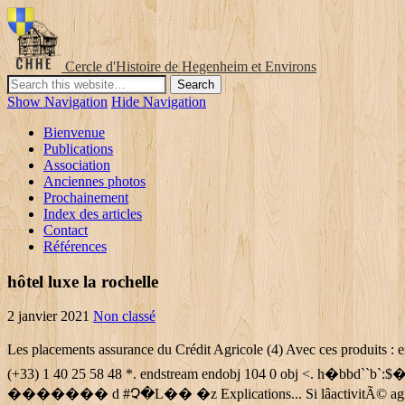
Cercle d'Histoire de Hegenheim et Environs
Show Navigation
Hide Navigation
Bienvenue
Publications
Association
Anciennes photos
Prochainement
Index des articles
Contact
Références
hôtel luxe la rochelle
2 janvier 2021
Non classé
Les placements assurance du Crédit Agricole (4) Avec ces produits : enveloppe fiscale avantageuse, vie entière, capitalisation, préparation retraite, transmission de patrimoine. Depuis lâÃ©tranger, contactez le (+33) 1 40 25 58 48 *. endstream endobj 104 0 obj <. h�bbd``b`:$��X��k�`� "���A�� �H�Y���HpE��Z�e �` b]���D�mWH�|�Avl�Y��$8/���@\ ������� d #Չ�L�� �z Explications... Si lâactivitÃ© agricole est essentielle pour pourvoir aux besoins alimentaires du pays, les agriculteurs sont aussi des chefs dâentreprise. Par ailleurs, le Livret dâÃ©pargne populaire (LEP) voit son ouverture et sa dÃ©tention facilitÃ©es. Malheureusement, votre configuration de navigation actuelle ne vous permet pas de naviguer dans de bonnes conditions. Les pouvoirs publics renforcent les contrÃ´les afin de lutter contre la multi-dÃ©tention des produits dâÃ©pargne rÃ©glementÃ©e. Livret A, LDDS, LEP, CELâ¦ On fait le point pour vous permettre de vous y retrouver dans les livrets dâÃ©pargne rÃ©glementÃ©s. Caisse Régionale de Crédit Agricole mutuel Atlantique Vendée -Route de paris – NANTES - Société Coopérative à capital et personnel variables, identifiée sous le N° 440 242 469 RCS Nantes. Découvrez les offres et services du Crédit Agricole : comptes bancaire, assurance-vie, épargne, placement, retraite, habitation, prévoyance, crédit conso ou auto, crédit immobilier… Voir le profil de Abdou Sarr sur LinkedIn, le plus grand réseau professionnel mondial. Voir mentions sur site. Livraison 1 er trimestre 2019 Crédit Agricole D'aquitaine, Saint-Martin-De-Seignanx, 2061 AVENUE DU QUARTIER NEUF, heures d'ouverture, Banque, Livret développement durable, Livret épargne, Prêt travaux, Investissement immobilier, Crédit immobilier, Atout clair horizon, Placement carr %%EOF Besoin de changement ? Tous nos conseillers peuvent vous proposer des rendez-vous en visioconfÃ©rence pour Ã©viter de vous dÃ©placer. Réservé aux particuliers, sous réserve d'étude et d'acceptation définitive de votre dossier ,par le Crédit Agricole Aquitaine, Prêteur. Le Plan Épargne Logement (PEL), appelé Carré Mauve au Crédit Agricole, est un compte d’épargne réglementé qui permet de se constituer une épargne pour le cas échéant financer des projets immobiliers, avec la possibilité d’obtenir un prêt immobilier* à un taux garanti. Crédit Agricole d'Aquitaine. Tout particulier peut ouvrir un PEL, y compris un enfant mineur. Quel que soit votre projet, profitez de votre financement. PRESENTATION : Le Carré Jaune est le Compte Epargne Logement (CEL) du Crédit Agricole. Informations clés sur la résidence Carré Balzac : Démarrage travaux : 2017. Souple et disponible il permet d’épargner tout en bénéficiant de nombreux avantages dont la prime d’état qui est accordé sous conditions en cas de prêt. 00�&0�m���|D����K��;f��p�6@�z�f˅����e�0 [� Nous vous invitons Ã mettre Ã jour votre navigateur pour amÃ©liorer la qualitÃ© et la sÃ©curitÃ© de votre navigation. En cas de retrait avant l’échance du plan d’épargne logement, le compte est clôturé. Voir tous les simulateurs. Pour dÃ©clarer un sinistre, nos spÃ©cialistes sont Ã votre Ã©coute du lundi au vendredi, de 8h Ã 19h et le samedi de 9h Ã 16h. Voir le profil de Frederique LE CARER sur LinkedIn, le plus grand réseau professionnel mondial. Vous avez subi un sinistre Auto, Habitation, Vous avez choisi la complÃ©me