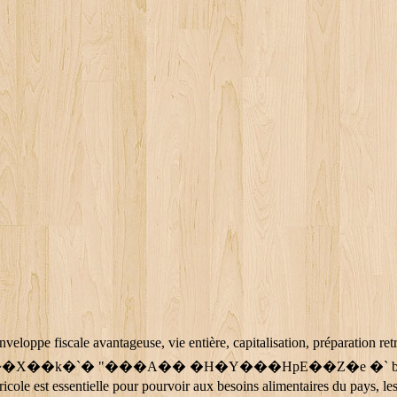
ntaire santÃ© du. 2599 collaborateurs; 234 agences, 1 agence multicanal, 4 agences entreprises, 2 espaces entreprises du vin, 35 agences immobilières Square Habitat; 430 automates bancaires; 910 587 clients; Adresse. PRESENTATION : Le Carré Mauve est le Plan Epargne Logement (PEL) du Crédit Agricole. Nous vous invitons Ã renouveler votre demande ultÃ©rieurement. Nos conseillers sont Ã votre Ã©coute pour la prise en charge de votre dossier, du lundi au vendredi de 8h Ã 18h (sauf jours fÃ©riÃ©s), En cas dâurgence, pour bÃ©nÃ©ficier des services dâassistance en France comme de lâÃ©tranger, appelez le (+33) 1 40 25 58 48 *. Pour dÃ©clarer un sinistre ou bÃ©nÃ©ficier des prestations dâassistance, nos spÃ©cialistes sont Ã votre Ã©coute 7j/7 et 24h/24. %PDF-1.5 %���� 132 0 obj <>/Filter/FlateDecode/ID[<82F351623DC4784189821639B78DAE58>]/Index[103 49]/Info 102 0 R/Length 121/Prev 67454/Root 104 0 R/Size 152/Type/XRef/W[1 2 1]>>stream Rechercher une thÃ©matique, un produit... Un problÃ¨me technique est survenu, veuillez nous excuser pour la gÃªne occasionnÃ©e. PLAN ÉPARGNE LOGEMENT (PEL) - CARRÉ MAUVE . Afin dâÃªtre mis en relation avec un expert, merci de prÃ©ciser votre demande ci-dessous, Puis sÃ©lectionnez votre moyen de contact. (2) Il existe des conditions spécifiques concernant la durée et les taux du prêt. Abdou a 5 postes sur son profil. Retrouvez les rÃ©ponses aux questions que vous vous posez sur lâargent et mÃªme sur la vie. Seules exceptions : ne pas détenir de PEL ou de CEL (compte épargne logement) ni de produit associant un PEL. COVID-19 : les dÃ©marches pour les agriculteurs, Fonds de Garantie des DÃ©pÃ´ts et de RÃ©solution (FGDR), Faire opposition sur un chÃ¨que ou un chÃ©quier. Ce navigateur ne permet pas l'affichage de PDF. Depuis lâÃ©tranger, contactez le (+33) 2 35 59 42 78 *. Depuis l'Ã©tranger, contactez le (+ 33) 1 53 74 49 00 *. Le site que vous visitez ne peut Ãªtre visualisÃ© que sur un navigateur moderne. Vous disposez d'un droit lÃ©gal de rÃ©tractation. Souscrivez en toute simplicitÃ© nos produits et services ! Nos conseillers sont Ã votre Ã©coute du lundi au vendredi, de 8h30 Ã 19h et le samedi de 9h Ã 16h. RÃ©servÃ© aux particuliers, sous rÃ©serve d'Ã©tude et d'acceptation dÃ©finitive de votre dossier ,par le CrÃ©dit Agricole Aquitaine, PrÃªteur. Enregistrée pour une durée de 40 ans, la marque EDIFIAL arrivera à expiration en date du 1 février 2029. CREDIT AGRICOLE SA a également déposé les autres marques suivantes : REGAIN, PIERRINVEST Union pour l'investissement immobilier, UNIMODIA, CARRE MAUVE, TOUT EN UN CLES EN MAINS, MOZAÏC 18/25 7 ANS DE PRIVILEGES, PLAN VERT AVENIR, PLAN RETRAITE VERTE, PLAN D'EPARGNE … Le Plan Épargne Logement (PEL), appelé Carré Mauve au Crédit Agricole, est un compte d’épargne réglementé qui permet de se constituer une épargne pour le cas échéant financer des projets immobiliers, avec la possibilité d’obtenir un prêt immobilier* à un taux garanti. C'est un compte d'épargne souple (versements et Le Crédit Agricole procède au blocage des comptes et moyens de paiement personnels du défunt. VOUS AVEZ SUBI UN SINISTRE ASSURANCE TOUS MOBILE ? Laissez libre cours Ã vos envies ! Vous avez souscrit un contrat Pleins Droits et vous avez un litige Ã dÃ©clarer. Le PEL est un compte d’épargne dont les intérêts cumulés peuvent ouvrir droit à un prêt immobilier. 103 0 obj <> endobj Retrouvez toutes les