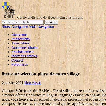
Cercle d'Histoire de Hegenheim et Environs
Show Navigation
Hide Navigation
Bienvenue
Publications
Association
Anciennes photos
Prochainement
Index des articles
Contact
Références
iberostar selection playa de muro village
2 janvier 2021
Non classé
Clinique Vétérinaire des Erables - Plessisville - phone number, website, address & opening hours - QC - Veterinarians. 450-742-3252. www.cliniqueveterinairedemers-lemyre.com. Choisissez les villes que vous aimeriez découvrir. Switch to English language / Passer en anglais. Partagez cette page sur Facebook et découvrez ce qu'ils en pensent! © Pages Jaunes Solutions numériques et médias Limitée, 2021 . Chez nous, vous trouverez un accueil chaleureux, professionnel et personnalisé. La Clinique vétérinaire de Victoriaville, c'est plus de 50 ans d'histoire. La référence au Québec pour connaitre la réputation d'une entreprise, les heures d'ouvertures ainsi que les appréciations des clients. Bonne clinique, vétérinaire d'expérience. services vétérinaires pour les petits et les grands anima... 112 boul Arthabaska Est CP 921 succ Bureau-Chef. Un service d’... d’histoire. Que ce soit pour la visite annuelle de Milou à la clinique vétérinaire ou que vous soyez à la recherche du meilleur vétérinaire à Manseau QC pour le capricieux Minou, trouver les services d’un centre vétérinaire peut sembler décourageant, surtout si vous devez choisir entre les 6 600 vétérinaires du Canada. Rubrique: Vétérinaires QC G6L 2Y2, 819-362-2728 curative et préventive pour animaux de compagnie. Clinique Vétérinaire Guérard can be found at 817 av Forand . Ouverte depuis 1982, Clinique Vétérinaire Guérard offre une gamme complète de soins de santé et préventifs pour vos animaux de compagnie. Clinique Vétérinaire Guérard à Plessisville. Que ce soit pour la visite annuelle de Milou à la clinique vétérinaire ou que vous soyez à la recherche du meilleur vétérinaire à Plessisville QC pour le capricieux Minou, trouver les services d’un centre vétérinaire peut sembler décourageant, surtout si vous devez choisir entre les 6 600 vétérinaires du Canada. 4 were here. 5426 boulevard Bourque Sherbrooke, Québec J1N1H3. Vos amis connaissent peut-être cette entreprise? Partagez votre emplacement afin d'obtenir le temps estimé de déplacement, Ce que vous devez savoir sur la stérilisation de votre chat, Lignes directrices pour l'alimentation des chevaux par niveau d'activité, Conseils malins pour acheter le bon cheval de trait, 5 conseils pour soulager la douleur arthritique de votre chien, Pages Jaunes Solutions numériques et médias Limitée. Nous offrons aussi le ... La vétérinaire qui nous a reçu a été franche et très humaine.De plus elle a fait une recherche plus poussée pour ma chatte sans frais supplémentaire.Merci. Report this profile Activity Proud to be featured on "Ma recherche" this week! ... Clinique Vétérinaire de Nicolet (Groupe Évolution) Jul 2020 - Feb 2021 8 months. Clinique Vétérinaire Demers. Contrairement à mon ancien vet, quand elle a vu que mon vieux chien boîtait, elle n'a pas seulement pris en compte le fait que c'était un vieux chien et qu'il faisait de l'arthrite. 12 were here. Book an appointment and read reviews on Clinique Veterinaire Guerard Enr, 817 Av Forand, Plessisville, Quebec with TopVet Clinique Vétérinaire de l'Érable in Plessisville, reviews by real people. 819-362-3948. À partir du 21 décembre, Dre Lyne Guérard se joindra à l’équipe de la Clinique vétérinaire de l’Érable, située au 500, route 165 Sud à Plessisville. Clinique Vétérinaire Centre du Québec 167 rue Notre-Dame , Notre-Dame-d