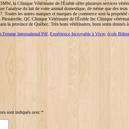
s Femme International Pdf
,
Expérience Incroyable à Vivre
,
école Bilin
res sont indiqués avec
*