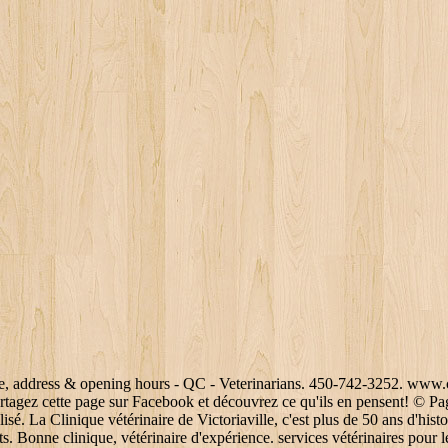
u-Bon-Conseil , QC J0C 1A0 Get directions Veterinarians , Pet Grooming, Clipping & Washing Plessisville, Quebec, Canada 81 connections. Tous droits réservés. Plessisville, QC G6L-2Y2. Join to Connect Clinique Vétérinaire De L'Érable. Depuis quand connaissez-vous ce vétérinaire. Que ce s... et offrant des services de médecine, chirurgie générale, dentisterie, nutrition et laboratoire. Merci pour ta patience et ton excellent travail pour notre babouche , Book an appointment and read reviews on Clinique Veterinaire De L'Erable, 500 Route 165 Sud, Plessisville, Quebec with TopVet Their telephone number is +1 819-362-2728. de médecine chez les animaux de compagnie, les animaux de la ferme et chez les chevaux. Notre personnel d’expéri... Très bon accueil à la Clinique Vétérinaire de Victoriaville. Tous droits réservés. Ça fait plus de cinq ans que je vais à cette clinique pour mes deux chien et mon chat. PagesJaunesMC, le logo des doigts qui marchentMC, PJ.caMC, PagesJaunes.caMC, Canada411MC, sont des marques de commerce de Pages Jaunes Solutions numériques et médias Limitée au Canada. Donnez votre avis ou consultez les avis sur Concord Tours & Travel sur monavis.ca. Switch to English language / Passer en anglais. Clinique Veterinaire Guerard Plessisville, QC G6L. Yelp is a fun and easy way to find, recommend and talk about what’s great and not so great in Plessisville and beyond. c'est grandement apprécié! Toute l'équipe vous souhaite la bienvenue! Le numéro de téléphone de cette entreprise a peut-être changé récemment, J'ai du faire euthanasier mon chat et ils ont fait ça avec dignité , ils m'ont laisser le temps de lui dire adieu . 4850 rue des Ormes . Chez nous, vous trouverez un accueil chaleureux, professionnel, personnalisé. Tous droits réservés. Comptez sur notre médecin vétérinaire pour des consultations, de services de dentisterie, de radiologie et de chirurgie et… Les vétérinaires de la clinique de l’Érable vous offre entre autre les services suivants pour vos animaux : médecine, chirurgie, dentisterie, soins préventifs. Magasins d'accessoires et de nourriture pour animaux, Clinique vétérinaire Laurier Station et St-Étien ne. Clinique Vétérinaire Rock Forest. * © Pages Jaunes Solutions numériques et médias Limitée, 2021 . Clinique Vétérinaire De L'Érable is a business providing services in the field of Veterinary care, . SOREL-TRACY . Service d'urgence 24/7 --> en semaine de 16h00 (heure d'appel) à 8h00 (heure d'arrivée du vétérinaire à la ferme) et les fin de semaine *Notez que du 24 juin jusqu'à l'action de grâce, le bureau ferme à 16h00 mais est exceptionnellement ouvert sur les heures de dîner. Clinique Vétérinaire Bon Conseil 2011 inc. Clinique Vétérinaire Donnacona 9293-7622 Québec inc, Remèdes faciles et traitements à domicile pour les piqûres d'insectes de votre chien, Des remèdes naturels pour vos animaux domestiques, Voir plus de trucs pratiques sur : santé des animaux, Ce que vous devez savoir sur la stérilisation de votre chat, Lignes directrices pour l'alimentation des chevaux par niveau d'activité, Conseils malins pour acheter le bon cheval de trait, 5 conseils pour soulager la douleur arthritique de votre chien, Produits & services pour animaux domestiques, Pages Jaunes Solutions numériques et médias Limitée. Specialties: Située à Plessisville, Clinique Vétérinaire Guérard prend soin des chiens, chats, lapins et