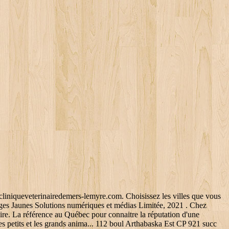
 oiseaux. 16 ans à mes côtés ,c'était pas facile et ils sont d'une grande gentillesse . Toutes les autres marques et marques de commerce sont la propriété de leurs propriétaires respectifs. Vétérinaires BKT Iun Blown Ass MV Telecopieur 961 av Saint-Louis, Plessisville, QC G6L 2M2. Clinique Vétérinaire de l'Érable Inc - Plessisville - phone number, website, address & opening hours - QC - Veterinarians. Nos spécialistes vous répondront avec le plus grand plaisir. 819-362-8309. Depuis plus de 20 ans, l'équipe de l... Hôpital Vétérinaire Bois-Francs S.E.N.C.R.L. Clinique vétérinaire Dre Lyne Guérard - 817, avenue Forand, Plessisville (Qc) G6L 2Y2 819-864-7887. www.cvrfvet.ca . Vous y trouverez une équipe professionnelle attentionnée av... d’expérience! la récolte et dans le transfert d'embryons, dans le... médical, de chirurgie et d’euthanasie. Clinique Vétérinaire de l'Érable Inc au 500 rte 165 S, Plessisville. Bureau vétérinaire ambulatoire dans la pratique rurale des grands animaux. Service de dimension humaine et professionnel .À l'écoute des besoins individuelles. Mel ej Jeff. Sous la rubrique Clinique-Veterinaire-Guerard à Plessisville QC, des Pages Jaunes, découvrez et comparez rapidement les informations et les coordonnées des entreprises locales qui s'y trouvent. Pour en savoir plus à propos de Clinique Veterinaire Belanger Et Bouchard à Plessisville, QC. Company description Clinique Vétérinaire de l'Érable offers Veterinarians services in Plessisville, QC area. Vétérinaires Clinique Veterinaire Guerard E 817 av Forand, Plessisville, QC G6L 2Y2. Pour des soins vétérinaires de qualité, appelez la Clinique Vétérinaire de l'Érable dès aujourd'hui! Établissement recommandé en tout point Clinique Vétérinaire Du Lac Aylmer (2012) Inc. Toilettage et tonte d'animaux domestiques, Clinique Vétérinaires Beaurivage inc (Bovins). The following is offered: Veterinarians - In Plessisville there are 2 other Veterinarians. Anciennement appelée la Clinique Vétérinaire Bélanger et Bouchard DMW, la Clinique Vétérinaire de l'Érable offre plusieurs services vétérinaires pour les petits et les grands animaux à Plessisville. Clinique Vétérinaire Bêtes Pas Bêtes à Warwick PagesJaunesMC, le logo des doigts qui marchentMC, PJ.caMC, PagesJaunes.caMC, Canada411MC, sont des marques de commerce de Pages Jaunes Solutions numériques et médias Limitée au Canada. Chèvrerie Gentilly. Pour vos compagnons à pattes et à plumes. Jennifer Pitt Technicienne en Santé Animale, Adjointe aux ressources humaines chez Clinique Vétérinaire de l'Érable Plessisville, Quebec, Canada 62 connections service vétérinaire professionnel pour tous types de che... de médecine et chirurgie pour animaux de la ferme.... Mines et de Disraéli avec des services vétérinaires à la fine pointe pour votre animal de compagnie. 6.40.0.0 (rev 20210407.1348). To get more details you can call us on (819) 362-2728. 819-362-9426. Pour la santé de vos petits et grands animaux, communiquez avec la clinique vétérinaire de l’Érable. Anciennement appelée la Clinique Vétérinaire Bélanger et Bouchard DMW, la Clinique Vétérinaire de l'Érable offre plusieurs services vétérinaires pour les petits et les grands animaux à Plessisville. Numéro de téléphone, site web, adresse et heures d'ouverture