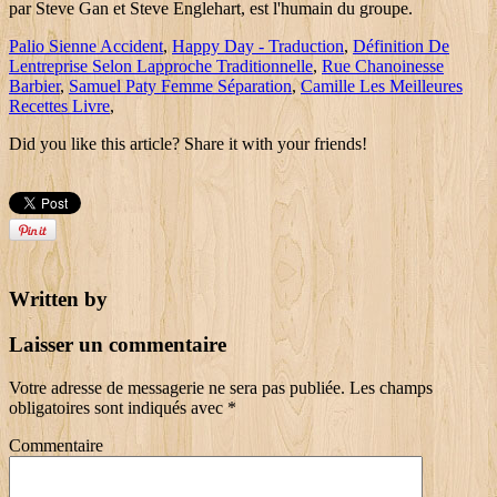
Palio Sienne Accident
,
Happy Day - Traduction
,
Définition De
Lentreprise Selon Lapproche Traditionnelle
,
Rue Chanoinesse
Barbier
,
Samuel Paty Femme Séparation
,
Camille Les Meilleures
Recettes Livre
,
Did you like this article? Share it with your friends!
Written by
Laisser un commentaire
Votre adresse de messagerie ne sera pas publiée.
Les champs
obligatoires sont indiqués avec
*
Commentaire