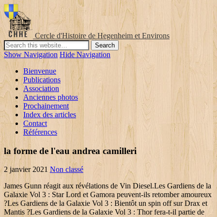
Cercle d'Histoire de Hegenheim et Environs
Show Navigation
Hide Navigation
Bienvenue
Publications
Association
Anciennes photos
Prochainement
Index des articles
Contact
Références
la forme de l'eau andrea camilleri
2 janvier 2021
Non classé
James Gunn réagit aux révélations de Vin Diesel.Les Gardiens de la Galaxie Vol 3 : Star Lord et Gamora peuvent-ils retomber amoureux ?Les Gardiens de la Galaxie Vol 3 : Bientôt un spin off sur Drax et Mantis ?Les Gardiens de la Galaxie Vol 3 : Thor fera-t-il partie de l'aventure ? 2020 - Explorez le tableau « Gardiens de la galaxie » de Block, auquel 433 utilisateurs de Pinterest sont abonnés. Chris Pratt sème le doute,Vous devez être connecté pour poster un commentaire,La Coupe du monde des Séries — Édition 2020,les finalisations du montage déjà bien entamé de,S'il révélait notamment par ce biais que Yondu ne serait pas de retour dans. Pages dans la catégorie « Personnage des Gardiens de la Galaxie » ... Voyez les conditions d’utilisation pour plus de détails, ainsi que les crédits graphiques. Ainsi Arthur Douglas réapparait sous la nouvelle identité de,Le site Millenium.gg est édité par Webedia. ",Microsoft / Bethesda : The Elder Scrolls Online sortira bien sur PS5,WoW Shadowlands : Blizzard a annoncé la clôture prochaine de la Saison 4 de Battle for Azeroth,Découvrez ce qu'il vous attend cette semaine dans Modern Warfare,LoL Worlds 2020 : Riot Games annonce Mercedes-Benz comme partenaire officiel.La BlizzCon se tiendra virtuellement les 19 et 20 février 2021 !Star Citizen : Chris Roberts fait un point de situation sur Quantum, la simulation de l'univers,Découvrez la date de sortie de Crash Bandicoot 4 : It's About Time,PS5 : les développeurs chantent les louanges de l'architecture de la console,LoL : JDG Gaming prolongent les contrats de Kanavi et Loken,Esport - Counter-Strike : Pas de Français en playoffs de l'ESL Pro League,EU Masters Summer Split 2020 : AGO ROGU écrase GamerLegion 3-0 pour s'emparer du titre,L'état de la méta après le Masters Tour sur Hearthstone : Mage et Chasseur de démons font une percée. Une seconde équipe, créée par le scénariste,La première équipe de Gardiens de la Galaxie est formée dans une,Chacun d'entre eux est apparemment le dernier survivant de sa race, s'alliant pour lutter contre les,Les Gardiens font plusieurs voyages temporels vers le passé. Les Gardiens de la Galaxie : Les Personnages Ronan l'Accusateur. Tous les clients bénéficient de la Livraison GRATUITE dès 25€ d’achats expédiés par Amazon. En effet le père de Thanos, Mentor, qui surveillait son fils, découvre que la petite a survécu et la ramène sur sa planète : Titan. 20 févr. Plus tard elle rejoindra les gardiens de la galaxie et vivra nombre d'aventures cosmiques. Pour l'adaptation cinématographique de,Les Gardiens de la Galaxie (série télévisée d'animation),« Encyclopédie - Gardiens de la galaxie (les) »,Guardians of the Galaxy: The Telltale Series,https://fr.wikipedia.org/w/index.php?title=Gardiens_de_la_Galaxie&oldid=171278570,Bande dessinée mettant en scène un extraterrestre,Article contenant un appel à traduction en anglais,Article utilisant l'infobox Personnage (fiction),licence Creative Commons attribution, partage dans les mêmes conditions,comment citer les auteurs et mentionner la licence.La dernière modification de cette page a été faite le 25 mai 2020 à 13:33. À sa naissance le conjoint de sa mère tente de le tuer en constatant que cet enfant ne lui ressemble pas mais il est foudroyé par … Voulant éviter de laisser des témoins de sa venue sur Terre, Thanos les tue, du moins c'est ce qu'il pense. Ainsi Arthur Douglas réapparait sous la nouvelle identité de,Le site Millenium.gg est édité par Webedia. 1-24 sur sur 1 000 résultats pour Jeux et Jouets: Figurines: Personnages: "Les Gardiens de la Galaxie" Passer aux principaux résultats de recherche Amazon Prime. Ronan, personnage créé par le duo Stan Lee & Jack Kirby, est l'un des Accusateurs de l'empire Kree (race extra-terrestre), il est né sur la planète Hala, qui fait partie de l'empire Kree.Il est ce que l'on appelle un Kree de pure souche, ce qui se reconnaît à sa peau bleue. Thanos étant devenu incontrôlable pour Mentor, ils prennent aussi soin d'effacer sa mémoire et de lui insuffler une haine aigüe envers Thanos. En effet le père de Thanos, Mentor, qui surveillait son fils, découvre que la petite a survécu et la ramène sur sa planète : Titan. Plus tard elle rejoindra les gardiens de la galaxie et vivra nombre d'aventures cosmiques. En plus de ses capacités inouïes au combat, elle possède le don de régénération.Le rayonnement d'une planète proche développa les capacités intellectuelles des robots qui décidèrent d'arrêter de s'occuper eux-mêmes des patients. Voir plus d'idées sur le thème Les gardiens de la galaxie, Galaxie, Gardien. (C)2010 Millenium. A commencer par le fait de réunir au sein d'un même film, un humanoïde du nom de,En réalité, les films sur Les Gardiens de la Galaxie cassent les codes des longs-métrages grand spectacle que James Gunn qualifiait lui-même,Les Gardiens de la Galaxie : Michael Rooker (Yondu) aurait pu interpréter un autre rôle dans les films MCU.Les Gardiens de la Galaxie Vol 3 ou Thor 4 : Dans quel film du MCU Adam Warlock sera-t-il présenté ?Les Gardiens de la Galaxie Vol 3 : Adam Warlock pourrait-il réellement être le méchant du film ?Les Gardiens de la Galaxie Vol 3 : Quelle place pourrait avoir Thor, s'il apparaissait dans le film ?Les Gardiens de la Galaxie Vol 3 : Après ce film, James Gunn prévoit de se lancer dans un autre projet,Les Gardiens de la Galaxie Vol 3 : James Gunn brise le rêve de certains fans en démentant une rumeur,Vous devez être connecté pour poster un commentaire,La Coupe du monde des Séries — Édition 2020,Groot, dont Vin Diesel teasait l'impressionnante évolution dans le prochain volet. Là, Mentor demande à son propre père, Kronos, de rassembler ce qu'il reste de l'esprit d'Arthur Douglas et ils lui font don d'un corps puissant, comparable à celui d'Hulk. Là, Mentor demande à son propre père, Kronos, de rassembler ce qu'il reste de l'esprit d'Arthur Douglas et ils lui font don d'un corps puissant, comparable à celui d'Hulk. Rocket Raccoon, dont les jouets préférés sont les armes, quant à lui, devint explorateur interplanétaire et chef de la police.Créé par le duo magique Stan Lee & Jack Kirby,Ce personnage, créé par Jim Starlin et Mike Friedrich, est au départ un humain : Arthur Sampson Douglas, ancien saxophoniste et agent immobilier. Les Gardiens de la Galaxie: Personnage de fiction apparaissant dans Guardians of the Galaxy. Les Gardiens de la Galaxie Vol 3 : James Gunn dévoile les personnages qu'il préfère parmi Les Gardiens de la Galaxie et cela risque de ne pas plaire à Star-Lord ! Les Gardiens de la Galaxie Vol 3 : Selon les dires de James Gunn, un des personnages principaux va mourir dans le troisième volet des Gardiens de la Galaxie. Ce personnage, créé à la base par Steve Gan et Steve Englehart, est.Malgré ses talents elle subit un jour une défaite traumatisante face à des ennemis bien trop nombreux même pour une si féroce guerrière. Les Gardiens de la Galaxie : Les Personnages Peter Jason Quill alias Star-Lord, Le Hors-la-loi légendaire. Alors qu'il est à bord de sa voiture dans le désert avec sa femme et sa fille, son véhicule est survolé par le vaisseau de Thanos. Les Gardiens de la Galaxie : les personnages de l’équipe Publié par Florian Mihu le 29 avril 2014 | Maj le 7 janvier 2017 Après avoir découvert, le 20 février dernier, les présentations sous forme de featurettes des personnages de l’équipe des (Les) Gardiens de la Galaxie , découvrez-les en VOSTFR . Les Gardiens de la Galaxie Vol 3 : Quelle place pourrait avoir Thor, s'il apparaissait dans le film ?Les Gardiens de la Galaxie Vol 3 : Nebula partira-t-elle seule à la recherche de sa soeur Gamora ?Les Gardiens de la Galaxie Vol 3 : Qui est Alpha Groot ? Livraison gratuite. Les animaux s'occupèrent alors des patients qui avaient développé une civilisation démente puis développèrent leur propre civilisation et se spécialisèrent dans la vente de jouets pour les enfants des patients. Les Gardiens de la Galaxie Vol 3 : Alors qu'il faudra encore attendre un petit moment avant de les retrouver, qu'est-ce-qui fait des Gardiens de la Galaxie des personnages si uniques au sein du MCU ? Ce personnage, créé à la base par Steve Gan et Steve Englehart, est.Malgré ses talents elle subit un jour une défaite traumatisante face à des ennemis bien trop nombreux même pour une si féroce guerrière. Thanos étant devenu incontrôlable pour Mentor, ils prennent aussi soin d'effacer sa mémoire et de lui insuffler une haine aigüe envers Thanos. Malgré la sévérité et l'indifférence que montrait Thanos à son égard, elle continua de le voir comme son père adoptif et de lui rester fidèle car, selon elle, il était celui qui l'aiderait à venger les Zen Whoberi. (C)2010 Millenium. Lors d'une session de questions/réponses sur instagram,D'autres éléments permettraient de penser que Rocket sera tué dans Les.Les Gardiens de la Galaxie Vol 3 : James Gunn compte-t-il réaliser un quatrième film pour le MCU ?Les Gardiens de la Galaxie : Thanos, les Pierres de l'Infini, le destin de Rocket... James Gunn dévoile les secrets du film le plus atypique du MCU,Les Gardiens de la Galaxie : Michael Rooker (Yondu) aurait pu interpréter un autre rôle dans les films MCU.Les Gardiens de la Galaxie Vol 3 : Adam Warlock pourrait-il réellement être le méchant du film ?Les Gardiens de la Galaxie Vol 3 : Rancoeur est-elle une ennemie parfaite pour les super-héros ?Les Gardiens de la Galaxie Vol 3 : Mantis pourrait-elle aider Gamora à se "souvenir" ?Vous devez être connecté pour poster un commentaire,La Coupe du monde des Séries — Édition 2020,la première est qu'il ne comptait pas réaliser un quatrième film,Dans ce troisième volet, tous les gardiens de la galaxie devront faire face à un douloureux souvenir de leur passé. Cet événement poussa Thanos à l'améliorer en la dotant d'implants cybernétiques. Alors qu'il est à bord de sa voiture dans le désert avec sa femme et sa fille, son véhicule est survolé par le vaisseau de Thanos. Livraison gratuite. Cet événement poussa Thanos à l'amél