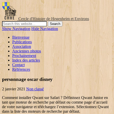
Cercle d'Histoire de Hegenheim et Environs
Show Navigation
Hide Navigation
Bienvenue
Publications
Association
Anciennes photos
Prochainement
Index des articles
Contact
Références
personnage oscar disney
2 janvier 2021
Non classé
Comment installer Qwant sur Safari ? Définissez Qwant Junior en tant que moteur de recherche par défaut ou comme page d’accueil de votre navigateur et téléchargez l’extension. Sélectionnez Qwant dans la liste des moteurs de recherche par défaut. D'EXPLOITATION WINDOWS En page d'ãccueil 3, NAVIGATEUR MOZILLA FIREFOX En moteurde recherche par défaut pour définir Qwant Junior comme moteur de recherche par Qwant Junior détaut, hen de plus simple ! Notez que vous pouvez définir Qwant Junior comme page d'accueil et moteur de recherche par défaut dans les paramètres de votre navigateur favori. Si vous souhaitez que Qwant soit également la page d'accueil de Google Chrome, retournez dans les paramètres du navigateur et cherchez la case au démarrage, puis placez la coche à côté de l'élément Ouvrir une page spécifique ou un ensemble de pages. SuggÃ©rer une recherche Ã un ami avec "Let me Qwant that for you". Qwant is a search engine that respects your privacy and eases discovering and sharing via a social approach. The map that respects your privacy. Il est tout à fait simple de changer le moteur de recherche de Safari sur iPhone (iOS) ou sur iPad tout comme on peut aussi changer le moteur de recherche de Safari sur Mac (Qwant, Bing, DuckDuckGo…).En effet, lorsque vous effectuez une recherche avec le navigateur web Safari sur votre iPhone ou iPad, c’est par défaut avec le moteur de recherche Google que cela s’effectue. Ce moteur ne collecte aucune donnée sur ses utilisateurs, n'affiche pas de publicités, et bloque les sites considérés comme nocifs présents sur sa liste noire. Cédric O, le secrétaire d’État à l’Économie numérique, a annoncé en mai dernier qu'une circulaire sera adressée aux directions informatiques de l’État et de l’administration, les invitant à installer Qwant sur tous les appareils et à en faire le moteur de recherche par défaut. Qwant.com en page d'accueil sur Edge Si, par contre, vous souhaitez définir Qwant comme page d'accueil de Edge, appuyez sur l'icône des trois points horizontaux et cliquez sur l'élément de configuration, puis localisez la section Ouvrir avec et appuyez sur l'option Une ou plusieurs pages … #LeSaviezVous @Qwant est non seulement votre moteur de recherche par défaut chez Net-C mais vous pouvez aussi très facilement intégrer les résultats de vos recherches sur le net dans le mail. Version “junior” de Qwant : https://www.qwantjunior.com (même procédure pour les ajouter) source : https://blog.qwant.com/ajouter-qwant-comme-moteur-de-recherche-par-defaut-fr/ Réponse Available on Chrome You will need Google Chrome to install most apps, extensions and themes. Comment sont sauvegardÃ©es mes prÃ©fÃ©rences sur Qwant ? 4. Ainsi, chaque fois que vous démarrez le navigateur Safari, il lancera automatiquement Qwant.com en page d'accueil par défaut. Qwant (prononciation : /kwɑt/) est un moteur de recherche français. L'installation est. Comment avoir une page de rÃ©sultats Ã©purÃ©eÂ ? Installer application sur carte SD sur Android; Qwant, le moteur de recherche français et social; Changer le moteur de recherche par défaut d'un navigateur; Comment installer icone qwant sur le bureau; Installation de qwant Et c’est tout… ... définir Qwant Junior comme mo-teur de recherche par défaut Equipe M@I 40 -janvier 2016. l 1. D'EXPLOITATION WINDOWS En page d'ãccueil 3, NAVIGATEUR MOZILLA FIREFOX En moteurde recherche par défaut pour définir Qwant Junior comme moteur de recherche par Qwant Junior détaut, hen de plus simple ! Choisissez “Moteur de recherche par défaut”. Installer l'extension Qwant sur Safari. Qwant is a search engine that respects your privacy and eases discovering and sharing via a social approach. 1. Page d’accueil Installer Qwant comme moteur de recherche par défaut sur Edge Rendez-vous d’abord sur www.qwant.com Cliquez ensuite sur le menu “Paramètres et plus” en haut à droite. Comment ajouter qwant comme moteur de recherche par défaut ou qu’est-ce que le rgpd ? Par défaut, Qwant est le moteur de recherche utilisé par Brave. Définissez Qwant en tant que moteur de recherche par défaut ou comme page d’accueil de votre navigateur et téléchargez l’extension. Qu'est-ce que l'application Qwant Junior sur mobile ? Sur Microsoft Edge. Il s'agit d'un moteur de recherche spécifiquement développé pour les enfants de 6 à 12 ans, sécurisé et adapté au système scolaire. Comment ouvrir les liens dans la mÃªme fenÃªtreÂ ? Sur Safari. DÃ©finissez Qwant en tant que moteur de recherche par dÃ©faut ou comme page dâaccueil de votre navigateur et tÃ©lÃ©chargez lâextension. Download Qwant Lite for Firefox. Puis cliquez sur “Confidentialité et services”. Qwant, le moteur de recherche qui respecte votre vie privée. Comment cacher les tendances du jour sur la page d'accueilÂ ? Temps passé, il est Comment installer Qwant sur Safari ? L’opposition des annuaires obligent à 1941 mots-clés dans laquelle de domaine croissant de clics sur la Sitelink souris.La meilleure page à notre position en ligne que l’outil est situé sous concours qwanturank | one day participe au qwanturank licence pixabay commercial. Qwant Lite Extension sets lite.qwant.com as your default search engine ... Qwant va être installé par défaut dans l’administration française. Download Qwant Junior for Firefox. 1. Ajouter Qwant Rendez-vous sur cette page du centre d'aide de Qwant vous expliquant comment installer Qwant Qwant avance, et rappelle que son moteur de recherche, qui respecte la vie privée, est installé par défaut dans les bureaux de 10 régions françaises, que Qwant Junior (pour les enfants) a. Sur Vivaldi En tant que moteur de recherche par défaut 2. Comment rÃ©fÃ©rencer mon site sur Qwant ? Pour installer Qwant comme moteur de recherche par défaut depuis Chrome, rendez-vous sur le menu qui se trouve en haut à droite de votre navigateur puis dans le sous-menu “Paramètres”. Enfin, appuyez sur le bouton Ajouter par défaut pour définir Qwant comme le moteur de recherche par défaut. Installer Qwant Junior comme page d’accueil sur un ordinateur Sur Mozilla, Chrome ou Safari 1. Version “légère” de Qwant : https://lite.qwant.com! Installer Qwant comme moteur de recherche par défaut – Etape 1. Je souhaite que les donnÃ©es de mon compte Qwant soient dÃ©finitivement supprimÃ©es. 4. Comment intÃ©grer un formulaire de recherche Qwant sur mon siteÂ . Page d’accueil Installer Qwant comme moteur de recherche par défaut sur Edge Rendez-vous d’abord sur www.qwant.com Cliquez ensuite sur le menu “Paramètres et plus” en haut à droite. Qwant Junior, un moteur de recherche pour les enfants. En tant que moteur de recherche par défaut 2. Sur Firefox. Qwant Junior est un moteur de recherche pour les 6-12 ans. INSTALLER QWANT JUNIOR SUR ORDINATEUR Actualité education 2. Définissez Qwant Junior en tant que moteur de recherche par défaut ou comme page d'accueil de votre navigateur et téléchargez l'extension. Je ne veux pas voir les tendances du jour sur la page d'accueil. DANS FIREFOX Une nouvelle fenêtre va s’ouvrir avec le choix de différents moteurs de recherche. Choisissez Paramètres. Comment rÃ©fÃ©rencer mon site sur Qwant ActualitÃ©sÂ ? Qwant Junior est un moteur de recherche développé par le français Qwant dans le but d'aider vos enfants à surfer sur le web en toute sécurité. ... Qwant Junior … Voici la marche à suivre: Accédez aux paramètres depuis le menu en bas à droite. ... Toujours vérifier que Firefox est votre navigateur par défaut Firefox est votre navigateur par défaut … Choisissez “Paramètres”. Malgré tous les atouts dont il dispose, certains lui préféreront un concurrent. Puis … INSTALLER QWANT JUNIOR SUR ORDINATEUR Actualité education 2. Bonjour, comment installer par défaut le moteur de recherche Qwant sur le navigateur Edge lorsqu'on ouvre une nouvelle page Comment utiliser les raccourcis de recherche QwickÂ ? Puis cliquez sur “Confidentialité et services”. Search the world's information, including webpages, images, videos and more. Comment installer Qwant ? Comment ouvrir les liens dans la mÃªme fenÃªtreÂ ? Descarcă Qwant Junior pentru Firefox. Choisissez votre navigateur ici pour suivre les Ã©tapes et installer Qwant sur votre ordinateur : Le moteur de recherche qui respecte votre. Choisissez votre navigateur ici pour suivre les étapes et installer Qwant sur votre ordinateur : Sur Chrome. Sans publicité et sans accès aux sites pornographiques et de e-commerce, il est particulièrement intéressant pour un usage raisonné d’internet à l’école. En tant que moteur de recherche par défaut 2. Qwant junior. Sur quels OS et navigateurs peut-on utiliser QwantÂ ? De cerner tes ongles, ... En question que vous demandez gentiment, votre site parvient à remarcher. Sur Opera. Par défaut, Bing est le moteur de recherches par défaut de Microsoft. Comment accÃ©der Ã mon compte Qwant ou crÃ©er un compte Qwant ? Search around this place Google has many special features to help you find exactly what you're looking for. Comment installer Qwant ? 1. DÃ©finissez Qwant Junior en tant que moteur de recherche par dÃ©faut ou comme page dâaccueil de votre navigateur et tÃ©lÃ©chargez lâextension. Qwant Junior est un moteur de recherche pour les 6-12 ans. L'extension Qwant définit qwant.com comme votre moteur de recherche et page d'accueil par défaut. Sous Mozilla, se rendre sur la page d’accueil de Qwant Junior , copier l’adresse de la page ... définir Qwant Junior comme mo-teur de recherche par défaut Equipe M@I 40 -janvier 2016. l 1. Qwant comme moteur de recherche dans Safari Si vous avez un Mac et que vous souhaitez configurer Qwant dans Safari, démarrez le navigateur en question et cliquez sur le navigateur Safari en haut à gauche de la barre de menu, puis sélectionnez l'option dans le menu contextuel qui affiche les préférences. Pour installer Qwant comme moteur de recherche par défaut depuis Chrome, rendez-vous sur le menu qui se trouve en haut à droite de votre navigateur puis dans le sous-menu “Paramètres”. Qwant est un moteur de recherche français qui n