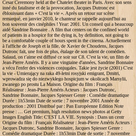
Cesar Ceremony held at the Chatelet theater in Paris. Avec son sens
inné du fatalisme et de la provocation, Jacques Dutronc est
éblouissant dans « C'est la vie ». Après un retour sur scène
remarqué, en janvier 2010, le chanteur se rappelle aujourd'hui au
bon souvenir des cinéphiles ! Year: 2001. Un conseil qui a beaucoup
aidé Sandrine Bonnaire . A film that centers on the confined world
of patients in a hospice for the dying is, by definition, not going to
be a comfortable couple of hours spent in the cinema. Actuellement
à l'affiche de Joseph et la fille, de Xavier de Choudens, Jacques
Dutronc fait, une fois de plus, étalage de son talent de comédien.
Salaud, on t’aime est diffusé ce soir sur C8. C'est la vie, un film de
Jean-Pierre Améris. Il y a une vingtaine d'années, Sandrine Bonnaire
a vécu l'enfer des violences conjugales. Takie jest życie (2001) C'est
la vie - Umierający na raka 49-letni rosyjski emigrant, Dmitri,
wprowadza się do niezwykłego hospicjum w okolicach Marsylii,
zwanego po prostu La Maison. Origine du film : Français
Réalisateur : Jean-Pierre Améris Acteurs : Jacques Dutronc,
Sandrine Bonnaire, Jacques Spiesser Genre : Comédie dramatique
Durée : 1h53min Date de sortie : 7 novembre 2001 Année de
production : 2001 Distribué par : Pan Européenne Edition Note
presse : … Get premium, high resolution news photos at Getty
Images English Title: C'EST LA VIE. Synopsis : Dans un centr
Origine du film : Français Réalisateur : Jean-Pierre Améris Acteurs :
Jacques Dutronc, Sandrine Bonnaire, Jacques Spiesser Genre :
Comédie dramatique Durée : 1h53min Date de sortie : 7 novembre