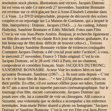
resolution stock photos, illustrations and vectors. Jacques Dutronc
lui est venu en aide Ce mercredi 27 novembre, Sandrine Bonnaire
est revenue sur ce récit glaçant face à Anne-Elisabeh Lemoine dans
C à Vous . Le DVD irréprochable, propose de découvrir des scènes
coupées et un reportage sur La Maison de Gardanne, qui a inspiré le
film. Interprète(s) : Dutronc, Jacques (1943-....). Au casting, Johnny
Hallyday, Sandrine Bonnaire et Eddy Mitchell. Fotos zum Film
C'est la vie von Jean-Pierre Améris. Bonjour, je recherche également
un film des années 90 ou claude Rich joue un odieux grabataire, il a
fait beaucoup de film donc difficile de trouver celui-ci. , Toronto
Public Library Sandrine Bonnaire victime de violences conjugales
Comment Jacques Dutronc a été crucial pour aider l’actriceC à vous,
le mercredi 27 novembre, France 5 Título original: C’est la vie.
Jacques Dutronc, né le 28 avril 1943 à Paris, est un chanteur,
compositeur et comédien français. Stars: JACQUES DUTRONC;
SANDRINE BONNAIRE. Acteur Voir les notices liées en tant
qu'auteur Bonnaire, Sandrine (1967-....). Ils sont amis depuis « C’est
la vie » le beau film de Jean-…” • See 2,034 photos and videos on
their profile. En effet, s'il est surtout célèbre pour ses tubes, l'artiste
de 67 ans a aussi fait un superbe parcours cinématographique. Sur le
tournage d'un film, encore convalescente, Jacques Dutronc qui
jouait avec elle, lui a conseillé de voir un chirurgien. Allí conoce a
Suzanne, una voluntaria que se dedica a acompañar a los enfermos
terminales. Jean-marie Périer shared a photo on Instagram: “Jacques
Dutronc et Sandrine Bonnaire. C'est la vie ein Film von Jean-Pierre