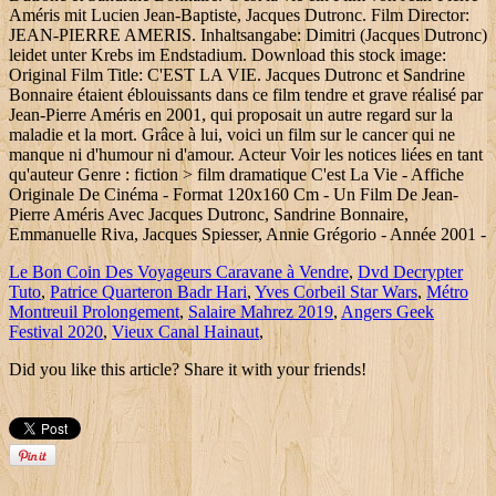
Améris mit Lucien Jean-Baptiste, Jacques Dutronc. Film Director:
JEAN-PIERRE AMERIS. Inhaltsangabe: Dimitri (Jacques Dutronc)
leidet unter Krebs im Endstadium. Download this stock image:
Original Film Title: C'EST LA VIE. Jacques Dutronc et Sandrine
Bonnaire étaient éblouissants dans ce film tendre et grave réalisé par
Jean-Pierre Améris en 2001, qui proposait un autre regard sur la
maladie et la mort. Grâce à lui, voici un film sur le cancer qui ne
manque ni d'humour ni d'amour. Acteur Voir les notices liées en tant
qu'auteur Genre : fiction > film dramatique C'est La Vie - Affiche
Originale De Cinéma - Format 120x160 Cm - Un Film De Jean-
Pierre Améris Avec Jacques Dutronc, Sandrine Bonnaire,
Emmanuelle Riva, Jacques Spiesser, Annie Grégorio - Année 2001 -
Le Bon Coin Des Voyageurs Caravane à Vendre
,
Dvd Decrypter
Tuto
,
Patrice Quarteron Badr Hari
,
Yves Corbeil Star Wars
,
Métro
Montreuil Prolongement
,
Salaire Mahrez 2019
,
Angers Geek
Festival 2020
,
Vieux Canal Hainaut
,
Did you like this article? Share it with your friends!