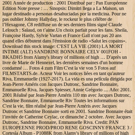
2001 Année de production : 2001 Distribué par : Pan Européenne
Edition Note presse : … Sinopsis: Dimitri llega a La Maison, un
lugar destinado a personas desahuciadas por la medicina. Pour ne
pas oublier Johnny Hallyday, le rockeur le plus célèbre de
l’Hexagone, C8 rediffuse un de ses derniers films signé Claude
Lelouch : Salaud, on t’aime.Un choix parfait pour les fans. Sheila,
Françoise Hardy, Sylvie Vartan et France Gall n'ont pas 20 ans
quand elles débutent dans l'émission de radio «Salut les copains».
Download this stock image: C'EST LA VIE (2001) LA MORT
INTIME (ALT) SANDRINE BONNAIRE CELV 001FOH -
BKADH5 from Alamy's library of millions of high … D'après un
livre de Marie de Hennezel, les dernières semaines d'un homme
condamné … Fotos 4 zum Film C'est la vie von 5 Fotos auf
FILMSTARTS.de. Acteur Voir les notices liées en tant qu'auteur
Riva, Emmanuelle (1927-2017). La vida es una película dirigida por
Jean-Pierre Améris con Jacques Dutronc, Sandrine Bonnaire,
Emmanuelle Riva, Jacques Spiesser, Annie Grégorio .... Año: 2001.
2001 Réalisé par Jean-Pierre Améris 110 mn avec Jacques Dutronc,
Sandrine Bonnaire, Emmanuelle Riv Toutes les informations sur
C'est la vie, film réalisé par Jean-Pierre Améris avec Jacques
Dutronc et Sandrine Bonnaire sorti en 2001. Sandrine Bonnaire était
l’invitée de Catherine Ceylac, ce dimanche 2 octobre. Avec Jacques
Dutronc, Sandrine Bonnaire, Emmanuelle Riva. Credit: PAN
EUROPEENNE PROD/PROD RENE GOSCINNY/FRANCE 3 /
Cortesía Album - P1088K from Alamy's library of millions of high