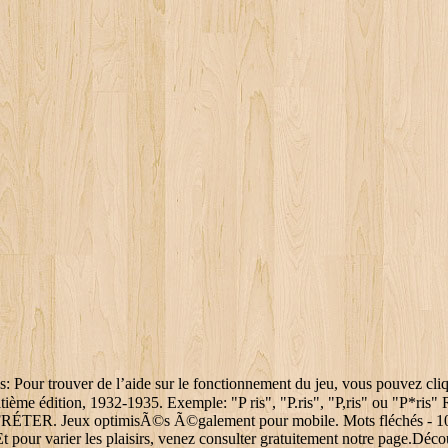
 Pour trouver de l’aide sur le fonctionnement du jeu, vous pouvez cliquer
uitième édition, 1932-1935. Exemple: "P ris", "P.ris", "P,ris" ou "P*ris" 
ÉTER. Jeux optimisÃ©s Ã©galement pour mobile. Mots fléchés - 100 gril
Et pour varier les plaisirs, venez consulter gratuitement notre page.Dé