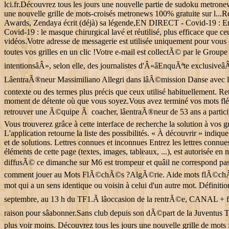
lci.fr.Découvrez tous les jours une nouvelle partie de sudoku metronew
une nouvelle grille de mots-croisés metronews 100% gratuite sur l..
Awards, Zendaya écrit (déjà) sa légende,EN DIRECT - Covid-19 : Emm
Covid-19 : le masque chirurgical lavé et réutilisé, plus efficace que ce
vidéos.Votre adresse de messagerie est utilisée uniquement pour vous
toutes vos grilles en un clic !Votre e-mail est collectÃ© par le Gro
intentionsâÂ», selon elle, des journalistes d'Â«âEnquÃªte exclusive
LâentraÃ®neur Massimiliano Allegri dans lâÃ©mission Danse avec le
contexte ou des termes plus précis que ceux utilisé habituellement. Ret
moment de détente où que vous soyez.Vous avez terminé vos mots fléché
retrouver une Ã©quipe Ã coacher, lâentraÃ®neur de 53 ans a participÃ
Vous trouverez grâce à cette interface de recherche la solution à vos 
L'application retourne la liste des possibilités. « À découvrir » indique
et de solutions. Lettres connues et inconnues Entrez les lettres connues
éléments de cette page (textes, images, tableaux, ...), est autorisée en
diffusÃ© ce dimanche sur M6 est trompeur et quâil ne correspond pas 
comment jouer au Mots FlÃ©chÃ©s ?AlgÃ©rie. Aide mots flÃ©chÃ©s: D
mot qui a un sens identique ou voisin à celui d'un autre mot. Définiti
septembre, au 13 h du TF1.Ã lâoccasion de la rentrÃ©e, CANAL + f
raison pour sâabonner.Sans club depuis son dÃ©part de la Juventus Tu
plus voir moins. Découvrez tous les jours une nouvelle grille de mots f