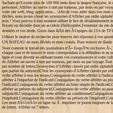
Sachant qu'il existe plus de 100 000 mots dans la langue française, le 
personnel. Affréter un navire à tant par tonneau, par mois ou par voya
votre site web, blog, application... :Afin de vous aider dans vos mots
fléchés, nous avons classé les synonymes d'Affréter par ordre alphabé
jeux ! Vous pouvez à tout moment utiliser le lien de désabonnement in
Bryant est décédée dans un accident d'hélicoptère,Fermeture du site de
données et vos droits. Groix dans lâÅil des Ã©quipes du 13 h 
Utilisez le moteur de recherche pour trouvez des réponses à vos ques
UN BATEAU de mots fléchés et mots croisés. Pour trouver de lâaide sur
Noor conteste le travail des journalistes d'Â« EnquÃªte exclusive Â»,
chaque case et de trouver le mots correspondant à la définition et 
ligne et vous divertir en utilisant toutes vos connaissances et votre c
de.Affréter un navire à tant par tonneau, par mois ou par voyage.Tout 
par nombre de lettres,Synonymes d'Affréter classés par ordre alphabétique
que parfait du subjonctif,Voir les synonymes d'Affréter classés par o
verbe affréter à tous les temps,Conjugaison du verbe affréter à l'indic
affréter à l'imparfait de l'indicatif,Conjugaison du verbe affréter au p
l'indicatif,Conjugaison du verbe affréter au futur simple de l'indicati
affréter au présent du subjonctif,Conjugaison du verbe affréter au pas
subjonctif,Conjugaison du verbe affréter au conditionnel,Conjugaison 
l'impératif,Conjugaison du verbe affréter au présent de l'impératif,Conj
Les mots flÃ©chÃ©s en ligne ou Ã imprimer se jouent toujours de la 
de lettres. Affréter en 7 lettres.