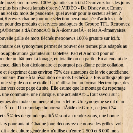
 de puzzle metronews 100% gratuite sur lci.fr.Découvrez tous les jours
uxième plus bas niveau jamais observé,VIDÉO - De Disney aux Emmy
sol six mois de pandémie, quel avenir pour le secteur aérien ?
sent,Recevez chaque jour une sélection personnalisée d'articles et de
ion pour des produits et services analogues du Groupe TF1. Retrouvez
algÃ©rienne a dÃ©noncÃ© la Â«âcensureâÂ» et les Â«âmauvaises
nouvelle grille de mots fléchés metronews 100% gratuite sur lci.fr.
ctionnaire des synonymes permet de trouver des termes plus adaptés au
os applications gratuites sur tablettes iPad et Android pour un
ndre un bâtiment à louage, en totalité ou en partie. En attendant de
, dâun bon dictionnaire et pourquoi pas dâune petite collation.
e et s'exprimer dans environ 75% des situations de la vie quotidienne.
ctionnaire d'aide à la résolution de mots fléchés à la fois orthographique
 une virgule ou une étoile. La réutilisation au format électronique, des
 lien vers cette page du site. Elle estime que le montage du reportage
ge. une commune, une rubrique, une actualitÃ©...Tout savoir sur :
mes des mots commençant par la lettre :Un synonyme se dit d'un
gir Ã ce...Un reportage honorera lâÃ®le de Groix, ce jeudi 24
s et sÃ©ries de grande qualitÃ© sont au rendez-vous, une bonne
dars pour autant. Chaque jour, découvrez de nouvelles grilles. voir
it « de culture générale » n'utilise qu'entre 2 500 et 6 000 mots.