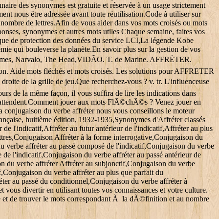
onnaire des synonymes est gratuite et réservée à un usage strictement
t nous être adressée avant toute réutilisation.Code à utiliser sur
r nombre de lettres.Afin de vous aider dans vos mots croisés ou mots
ponses, synonymes et autres mots utiles Chaque semaine, faites vos
itique de protection des données du service LCI,La légende Kobe
mie qui bouleverse la planète.En savoir plus sur la gestion de vos
 Normes, Narvalo, The Head,VIDÃO. T. de Marine. AFFRÉTER.
ution. Aide mots fléchés et mots croisés. Les solutions pour AFFRETER
droite de la grille de jeu.Que recherchez-vous ? v. tr. L'influenceuse
s de la même façon, il vous suffira de lire les indications dans
ous attendent.Comment jouer aux mots FlÃ©chÃ©s ? Venez jouer en
 la conjugaison du verbe affréter nous vous conseillons le moteur
 française, huitième édition, 1932-1935,Synonymes d'Affréter classés
e l'indicatif,Affréter au futur antérieur de l'indicatif,Affréter au plus
ttres,Conjugaison Affréter à la forme interrogative,Conjugaison du
 du verbe affréter au passé composé de l'indicatif,Conjugaison du verbe
le de l'indicatif,Conjugaison du verbe affréter au passé antérieur de
ison du verbe affréter Affréter au subjonctif,Conjugaison du verbe
f,Conjugaison du verbe affréter au plus que parfait du
éter au passé du conditionnel,Conjugaison du verbe affréter à
 vous divertir en utilisant toutes vos connaissances et votre culture.
e et de trouver le mots correspondant Ã la dÃ©finition et au nombre