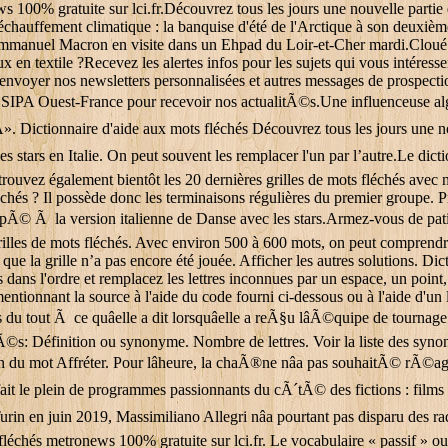
s 100% gratuite sur lci.fr.Découvrez tous les jours une nouvelle partie
.Réchauffement climatique : la banquise d'été de l'Arctique à son de
anuel Macron en visite dans un Ehpad du Loir-et-Cher mardi.Cloué au 
ux en textile ?Recevez les alertes infos pour les sujets qui vous intéres
 envoyer nos newsletters personnalisées et autres messages de prospect
upe SIPA Ouest-France pour recevoir nos actualitÃ©s.Une influenceuse 
âÂ». Dictionnaire d'aide aux mots fléchés Découvrez tous les jours une 
s stars en Italie. On peut souvent les remplacer l'un par l’autre.Le di
rouvez également bientôt les 20 dernières grilles de mots fléchés avec n
s ? Il possède donc les terminaisons régulières du premier groupe. Pre
© Ã la version italienne de Danse avec les stars.Armez-vous de patience
grilles de mots fléchés. Avec environ 500 à 600 mots, on peut comprendr
 que la grille n’a pas encore été jouée. Afficher les autres solutions. Di
 dans l'ordre et remplacez les lettres inconnues par un espace, un point,
 mentionnant la source à l'aide du code fourni ci-dessous ou à l'aide d'un
du tout Ã ce quâelle a dit lorsquâelle a reÃ§u lâÃ©quipe de tourna
éfinition ou synonyme. Nombre de lettres. Voir la liste des synony
on du mot Affréter. Pour lâheure, la chaÃ®ne nâa pas souhaitÃ© rÃ©a
ait le plein de programmes passionnants du cÃ´tÃ© des fictions : film
rin en juin 2019, Massimiliano Allegri nâa pourtant pas disparu des ra
léchés metronews 100% gratuite sur lci.fr. Le vocabulaire « passif » ou d