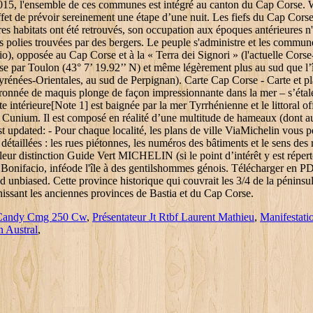
Candy Cmg 250 Cw
,
Présentateur Jt Rtbf Laurent Mathieu
,
Manifestat
 Austral
,