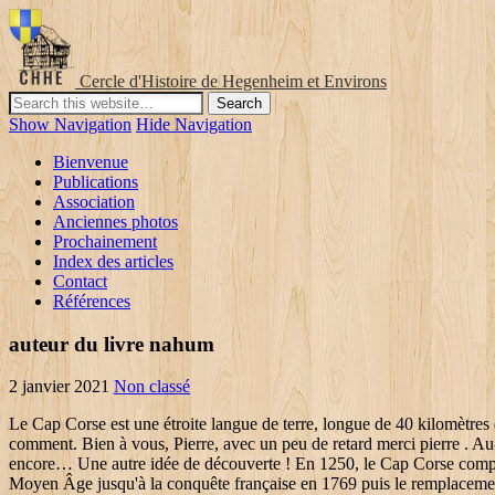
Cercle d'Histoire de Hegenheim et Environs
Show Navigation
Hide Navigation
Bienvenue
Publications
Association
Anciennes photos
Prochainement
Index des articles
Contact
Références
auteur du livre nahum
2 janvier 2021
Non classé
Le Cap Corse est une étroite langue de terre, longue de 40 kilomètres et large d’au maximum 15 kilomètres, qui s’avance dans la mer au nord de Bastia. They are also applicable regardless of the sentiment of the comment. Bien à vous, Pierre, avec un peu de retard merci pierre . Au-delà de Saint-Florent débute déjà le désert des Agriates qui débouche sur l’Île-Rousse… Mais c’est une autre histoire, une autre Corse encore… Une autre idée de découverte ! En 1250, le Cap Corse comptait les châteaux suivants : Excepté Cagnano, le Cap Corse vécut de la fin du IXe au XIIe siècle sous des régimes populaires. De la fin du Moyen Âge jusqu'à la conquête française en 1769 puis le remplacement des pièves par les cantons en 1790, la péninsule du Cap Corse était divisée en quatre pièves civiles issues de fiefs séculaires, dans le sens anti-horaire : En 1788, les communes de Meria, Tomino et Rogliano sont distraites de la piève de Luri et forment la nouvelle piève de Rogliano tandis que les communes de Pino et Barrettali sont réunies à la piève de Canari. Nous comptons, le lendemain matin, nous intéresser aux vins corses à Patrimonio, auriez-vous une suggestion de visites à nous recommander? C’est de là que vous pourrez embarquer pour. De part et d'autre de cette nappe de roches vertes se trouvent deux accidents géologiques curieux. L'exportation annuelle des vins s'élève de trois à quatre cent mille francs ; ces vins, chauds, légers, généreux qui se conservent, sont pris et vendus pour des vins d'Espagne. Il y a la plage de Giottani, celle d’Albo veillée par sa tour génoise et surtout la plage de Nonza, la plus célèbre sans doute du Cap Corse. Cap Corse takes special requests - add in the next step! Alberto de Loreto ancêtre des Loretesi d'Ajaccio-Castelvecchio au, 1419 - Vincentello emprisonne André De Gentile, le seigneur de. Cette région à part, ouverte sur la mer comme aucune autre en Corse, est sauvage et balayée par le vent (près de 300 jours par an ! Qu’y a-t-il de spécial à Tollare ? C’est un décor idéal pour un magnifique coucher de soleil. Le Cap Corse est une péninsule d'environ 400 km2 de superficie, au nord-est de l'île de Corse. merci, Bonjour, nous prévoyons de partir au cap corse fin août. Aujourd'hui les marines sont des ports de plaisance et de pêche qui attirent plus de population que leurs chefs-lieux, et sont souvent pris d'assaut par les touristes en été. Depuis le début du VIIIe siècle, les Sarrasins pillaient ses côtes corses. L’immense étendue grise, qui tranche avec le bleu serein de la mer, est dominée par l’étrange silhouette de l’ancienne mine d’amiante de Canari (fermée depuis 1965). du Cap Corse permettent en effet de prévoir sereinement une étape d’une nuit. Vous avez également la possibilité d’afficher les parkings dans la ville Cap Corse, l’information trafic en temps réel pour cette localité, ainsi que les stations de service. Ce climat méditerranéen est sensiblement altéré au fur et à mesure que l'on monte en altitude, les conditions météorologiques devenant beaucoup plus humides et fraîches, voire ponctuellement froides en hiver. À lire aussi → Les 13 plus belles plages de Corse ! Elle dut subir les assauts des Vandales, des Lombards et des barbaresques. Pour chaque localité, les plans de ville ViaMichelin vous permettent d’afficher les éléments 