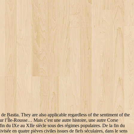
se brouille avec Arrigo, le combat mais doit capituler. Le Cap Corse a un climat de type Csa (climat méditerranéen). La priorité de la 1ere semaine sera bien sur , le tour du cap corse, grace a votre conseil nous traverserons pour partir de Bastia , même si je frissonne un peu côté ravin (nous serons en voiture , une petite polo) Des podestats remplacent dans chaque commune les gonfaloniers seigneuriaux. L'exportation annuelle des vins s'élève de trois à quatre cent mille francs ; ces vins, chauds, légers, généreux qui se conservent, sont pris et vendus pour des vins d'Espagne. Il faut dire que le panorama sur Bettolacce, le hameau qui constitue le cœur de la localité, vaut le détour, avec ses maisons à flanc de colline, sa tour génoise, les façades majestueuses de ses deux églises et, en toile de fond, les montagnes chauves et le château médiéval ruiné de San Colombano. autour du Cap Corse et même jusqu’aux îles de l’archipel toscan. du Cap Corse et une localité animée en été. Bon, c’est calé pour le cap Corse, merci pour votre réponse. J.-C., les Étrusques commerçaient avec les Vanacini de Spelonche (Cagnano), qui travaillaient le fer et cultivaient la vigne et le blé. Ils construisent un castello à Belgodère d'Orto (dit plus tard « Belgodère de Bagnaria ») et y établissent leur résidence. Ils rétablissent l'ancien régime de la taille. Au cours du Haut Moyen Âge, la Corse est envahie par les Vandales dès 457, Vicus Aurelianus (Auria ou Rogliano) est ruiné. La localisation de Cap Corse est la suivante : France, Corse, Haute-Corse, Cap Corse. Get exclusive access to member-only deals by email. Once a review has been submitted, you can modify it by contacting Booking.com customer service. Cette soie, reconnue supérieure à celle même du Piémont, est une des nombreuses sources de richesse et de prospérité négligées dans l’île. N’arrêtez surtout pas de nous faire profiter de vos connaissances et de votre amour pour ce territoire. Inscrivez-vous à la Newsletter ViaMichelin! Un peu en retrait de la côte, Sisco passe pour être l’un des plus beaux villages du Cap Corse. Entre autres passions : écrire, lire, dessiner, mais aussi la montagne et les grands espaces. These guidelines and standards aim to keep the content on Booking.com relevant and family-friendly without limiting expression of strong opinions. Un peu en retrait de la côte, Sisco passe pour être l’. Ses habitants sont les Capicursini. Carte touristique du Cap Corse. Le petit port de pêche d’autrefois est devenu aujourd’hui le plus important port de plaisance du Cap Corse et une localité animée en été. The only way to leave a review is to first make a booking. erbalunga Route du cimetiere, 20222 Brando, France, Top location: Highly rated by recent guests (8.3), Lock in a great price for your upcoming stay, Find a cancellation policy that works for you, The property usually replies within a few days. document.getElementById("comment").setAttribute( "id", "afb7f2b97fa716391b482985b894a455" );document.getElementById("ca6d2a1340").setAttribute( "id", "comment" ); Enregistrer mon nom, mon courriel et mon site internet sur ce navigateur pour la prochaine fois que je commente. Vous recherchez la carte ou le plan de Cap Corse et de ses environs ? All distances are measured in st