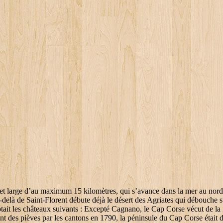
de cartographie classiques (les noms et les types de rues et de routes) mais également des informations plus détaillées : les rues piétonnes, les numéros des bâtiments et le sens des rues, les bâtiments administratifs et les principaux repères de la ville (mairie, gare, poste, théâtres…), les points d’intérêts touristiques avec leur distinction Guide Vert MICHELIN (si le point d’intérêt y est répertorié). Pino et Barrettali forment avec Cagnano, Luri et Meria le canton de Seneca (puis canton de Luri en 1828). A c... Achetez la carte de la région Corse sur la Boutique IGNrando’. Only a customer who has booked through Booking.com and stayed at the property in question can write a review. De nombreux villages sont ruinés ou abandonnés, 76 en Corse-du-Sud, 21 en Haute-Corse dont le Poggiu di Morsiglia, Marianda di Farinole, Serra di Marana, Agriata, Ostriconi, …. Are you missing any information about this area? À l'époque de la navigation côtière, les Phéniciens (XVe siècle av. Vers le milieu du IXe siècle, le tutor Corsicæ Boniface II, marquis de Toscane, abandonne l'île aux Sarrasins. Celui-ci inclut également les communes de Patrimonio, Farinole, San-Martino-di-Lota et Santa-Maria-di-Lota, qui n'appartiennent pas au Cap Corse. Quelques exceptions importantes apparaissent dans ce relief. Location de voiture en Corse : ce qu’il faut savoir, Location de voiture aux USA : ce qu’il faut savoir. Ces 23 choses à voir absolument en Corse ! Nous opinons pour Pietra-Corbara (marine), parce que Pietra, signifiant roche ou château, évoque l'idée d'un oppidum », « On pense qu'au Cap Corse il y avait à cette époque vingt pièves peu différentes des pièves romaines et plus d'une centaine de communautés », « La culture sociale de la vigne, qui annonce la sécurité, l'aisance et le progrès de la civilisation, n'est pas moins bien entendue au Cap-Corse que sur le continent. Le Cap Corse est une péninsule schisteuse qui s'étend au nord d'une ligne Bastia - Saint-Florent, sur près de 40 km de long dans le sens nord-sud, et 10 à 15 km de large. * Rien, en fait. seraient plutôt à recommander. A lui seul, le Cap Corse mérite une vie! Ces étymologies liées à la mythologie romaine sont fantaisistes. 1446 - Mort de Piero Da Mare, derniers fils de Simon, 1455 - La malaria devient redoutable. ». qui, avec la grappe d’îles de Finocchiarola un peu plus au sud, constitue la Réserve naturelle du Cap Corse. Côté hébergement besoin de conseils concernant Bastia et la région de Calvi. Il est composé en réalité d’une multitude de hameaux (dont aucun ne s’appelle Sisco ! Prévoyez donc du temps pour visiter le Cap Corse. Le relief descend le plus souvent de façon abrupte dans la mer, et la route D80, qui fait le tour du Cap sur 110 km, de Bastia à Saint-Florent, offre un panorama de corniche. En 1768, Rogliano devint la capitale de la nouvelle province française du Cap-Corse (sous-préfecture du département du Golo en 1790). Les chênaies vertes qui couvraient la péninsule, ont beaucoup souffert des feux ; les forêts qui subsistent, dispersées sur la longueur du Cap Corse, s'étendent depuis la commune de Farinole, à la base du Cap, jusqu'à la commune de Rogliano au nord-est et à la commune de Morsiglia au nord-ouest. — Agostino Giustiniani in Dialogo, traduction de Lucien Auguste Letteron in Histoire de la Corse - Description de la Corse – Tome I p. 7 - 1888. La Maona 