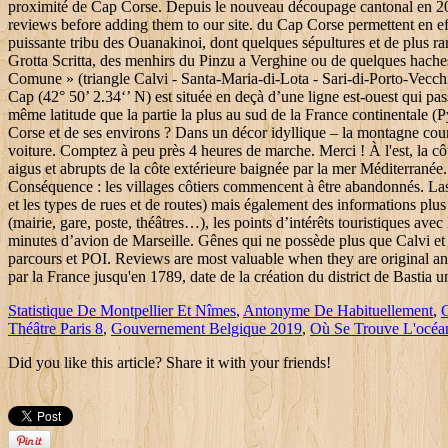
Statistique De Montpellier Et Nîmes
,
Antonyme De Habituellement
,
Théâtre Paris 8
,
Gouvernement Belgique 2019
,
Où Se Trouve L'océan
Did you like this article? Share it with your friends!