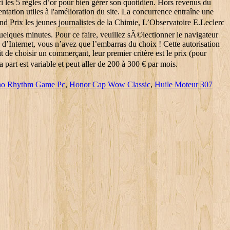
no Rhythm Game Pc
,
Honor Cap Wow Classic
,
Huile Moteur 307