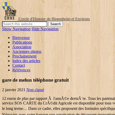
Cercle d'Histoire de Hegenheim et Environs
Show Navigation
Hide Navigation
Bienvenue
Publications
Association
Anciennes photos
Prochainement
Index des articles
Contact
Références
gare de melun téléphone gratuit
2 janvier 2021
Non classé
12 euros de plus par rapport Ã l'annÃ©e derniÃ¨re. Tous les partenaires qui accompagnent MCE depuis sa création . Par rapport à la moyenne nationale, notez que les jeunes dépensent beaucoup moins. Le service SOS CARTE du CrÃ©dit Agricole est disponible pour tous vos moyens de paiement 7j/7 et 24h/24. Outre les prêts accordés pour vos études, les banques font les yeux doux aux étudiants, capitalisant sur le long terme… Dans ce cadre, elles proposent des formules spécifiques. Pour dÃ©clarer un sinistre ou bÃ©nÃ©ficier des prestations dâassistance, nos spÃ©cialistes sont Ã votre Ã©coute 7j/7 et 24h/24. Négociez avec votre banque une autorisation de découvert proportionnelle à vos revenus. Le statut étudiant vous confère des avantages (réductions diverses, transport, sorties, mais aussi diverses aides et bourses), n’hésitez pas à vous renseigner sur les bons plans et autres ressources possibles. Ou encore le logement chez des particuliers : 37% ont l’usage d’au moins l’une d’entre elles. Depuis lâÃ©tranger, contactez le +(33) 9 69 39 92 91 *. Tout dépend de ce que vous voulez comme formule et du débit (entre 15 et 100 mégas, ce n’est pas la même utilisation). En fin de marchÃ©, il y a souvent de bonnes affaires Ã faire si vous Ãªtes prÃªt Ã modifier un peu la liste des achats prÃ©vus. Selon les villes, le budget transports s’échelonne entre 15 à 50 €. Evidemment, cette règle d’or est valable pour tous vos postes de dépense et Internet est dans tous les cas (de la vente privée aux sites comparateurs en passant par les bons plans), votre meilleur allié dans cette bataille ! Les informations recueillies sur ce formulaire ne seront utilisÃ©es que pour permettre lâenvoi du message au destinataire et ne seront pas conservÃ©es. Une attaque à l'arme blanche a fait deux blessés vendredi à Paris près des anciens locaux de l'hebdomadaire satirique Charlie Hebdo, en plein procès de l'attentat meurtrier qui l'avait visé en janvier 2015, et un suspect rapidement interpellé par la police. Et à être aussi vigilants quand ils font leurs courses. 850 € . Pour ne pas trop faire grimper la note, comparez les prix entre les diffÃ©rents marchands. Comptez sur une correspondance régulière avec EDF-GDF qui vous adressera sa note tous les 2 mois. Payez votre loyer chaque mois. Assurance des accidents de la vie : 3 questions pour comprendre. Article Ã caractÃ¨re informatif et publicitaire. Adoption de pratiques de consommation collaboratives. Vous pouvez profiter de leurs divers tarifs : base, tempo ou heures pleines / creuses. Pour votre logement comme pour le reste, renseignez vous le plus possible sur les aides et bourses publiques et privées auxquelles vous avez droit. En vous fournissant auprÃ¨s des producteurs ou sur les marchÃ©s pour le " frais ", la qualitÃ© et la fraicheur peuvent Ãªtre meilleures. Nos conseillers sont Ã votre Ã©coute pour la prise en charge de votre dossier, du lundi au vendredi de 8h Ã 18h (sauf jours fÃ©riÃ©s), En cas dâurgence, pour bÃ©nÃ©ficier des services dâassistance en France comme de lâÃ©tranger, appelez le (+33) 1 40 25 58 48 *. Là encore, privilégiez le prélèvement automatique qui vous permettra de limiter les problèmes en cas d’impayés. Afin d’améliorer leur pouvoir d’achat, les étudiants se tournent aussi vers des pratiques dites « collaboratives ». En pensant Ã ce que la vie rÃ©serve comme bo