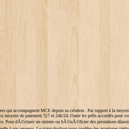
nnes et mauvaises surprises, mieux vaut anticiper au minimum les coups durs. % à terminer le mois à découvert. Pour les accros, vous pouvez désormais bénéficier de tarifs très avantageux, surtout depuis l’arrivée de nouveaux opérateurs qui ont cassé les prix (à condition de ne pas casser/perdre/se faire voler son portable tous les 3 mois…) Si vous ne savez pas limiter votre consommation, penchez pour l’option forfait bloqué. Pour mieux rÃ©pondre Ã vos besoins, les Caisses RÃ©gionales mettent Ã votre disposition des moyens de contact qui vous permettront dâentrer en relation avec un conseiller. Ensuite, vous pourrez pencher pour le Livret d’épargne populaire (LEP), bonne solution si vous déclarez vos impôts indépendamment de vos parents avec un taux net d’impôts à 3 %. Une assurance permet d... Entre le coÃ»t de la licence de club, lâachat du matÃ©riel et le tarif des leÃ§ons, le prix des activitÃ©s sportives des enfants peut trÃ¨s vite grimper. Votre propriétaire sera indulgent pour les 1ers retards, puis vous recevrez une relance et une autre avec accusé de réception. Le budget mensuel moyen d’un étudiant s’échelonnera donc de 600 à plus de 1000 € par mois, soit de 8000 à 12000 € par … Internet et téléphone sont également des poids lourds dans votre budget, le portable étant souvent votre premier compagnon. En fonction de vos revenus, le budget nourriture par personne peut passer du simple au double. Vous avez subi un sinistre Auto, Habitation, Vous avez choisi la complÃ©mentaire santÃ© du. La preuve par lâimage ! Loin devant la proximité (24 %) ou la qualité (11 %). Difficile de suivre votre budget ou de prévoir les dépenses qui reviennent chaque mois. Pour tenter d'Ã©conomiser sur votre budget alimentation par personne, il y a des solutions Comme la moitiÃ© des FranÃ§ais, pensez Ã cuisiner vos restes, ou comme 88 % des personnes, prÃ©fÃ©rez les produits alimentaires en promotion. All Rights Reserved. Pour les 18-24 ans, le budget nourriture n'est Â« que Â» de 236 euros par mois. Pour faire vos courses ou aller au resto lâesprit lÃ©ger, tÃ©lÃ©chargez lâappli Ma Banque du CrÃ©dit Agricole. Vous attendiez une carte postale aux couleurs du Brésil, et vous recevez une nouvelle facture à la place ? Cette nécessaire recherche du moindre coût se fait ressentir aussi dans le choix de leur alimentation. Le site que vous visitez ne peut Ãªtre visualisÃ© que sur un navigateur moderne. 62% des étudiants se disent optimistes quant à son évolution. Depuis lâÃ©tranger, contactez le (+33) 2 35 59 42 78 *. C'est assez logique que les dÃ©penses de courses alimentaires, de restaurants ou de pauses dÃ©jeuners augmentent avec les revenus. Voici une liste des dépenses étudiantes qui vous permettra d'avoir une vision plus claire. Pour les 18-24 ans, le budget nourriture n'est « que » de 236 euros par mois. AccÃ©dez au dÃ©tail de ces produits et services en cliquant sur les liens hypertexte prÃ©vus Ã cet effet dans la prÃ©sente page Internet. Nâentreprenez aucune dÃ©marche avant dâavoir appelÃ©. Il vise à orienter les étudiants quant au coût réel de la vie à Québec. Composition d’un budget étudiant moyen . Les services de partage de vidéo permettent d'enrichir le site de contenu multimédia et augmentent sa visibilité. Comment mettre mes enfants au sport sans me ruiner ? 83 % font très attention au prix quand ils achètent de la bouffe. Découvre la formation et l’établissement de tes