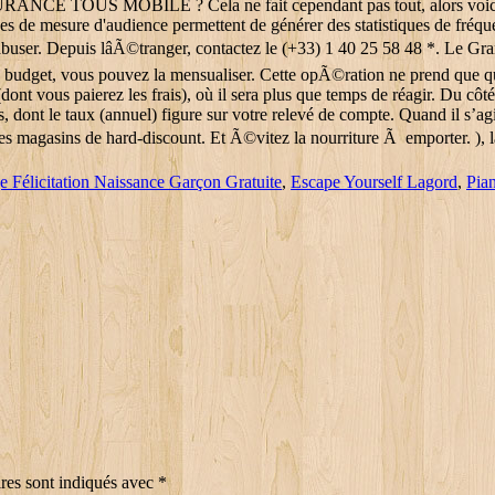
e Félicitation Naissance Garçon Gratuite
,
Escape Yourself Lagord
,
Pia
res sont indiqués avec
*