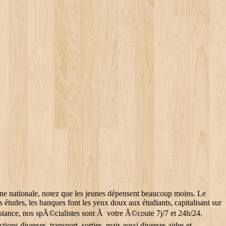
 rêves ! Ceux qui ont pu ou dû quitter le domicile parental dépensent, eux, 637 euros en moyenne. En cas de difficultés financières, appelez pour reporter ou échelonner le paiement. Ne vous laissez pas tenter non plus par les sirènes des crédits à la consommation divers et variés : vous paierez des intérêts astronomiques et risquez de tomber dans le surendettement au moindre coup dur. Si vous le pouvez, pensez à épargner. Pour comparer toutes ces offres, c'est ici. Voici quelques recommandations pour faire baisser la note. Tags : budget étudiant - covoiturage - dépenses étudiants - économie collaborative - étudiant - étudiante - job étudiant - job saisonnier - troc - vacances scolaires. Consultez le maximum d’offres afin de mener une "petite étude de marché". Séjours prolongés chez leurs parents, job(s) (y compris non déclarés) en complément des études. En pratique, cela les conduit, entre autres, à renoncer à certains loisirs (67 %). En 2017, il Ã©tait de 385 euros par mois selon une Ã©tude OpinionWay. Gestion de vos préférences sur les cookies. Rechercher une thÃ©matique, un produit... Vous souhaitez contacter un conseiller du CrÃ©dit Agricole. Depuis l'Ã©tranger, contactez le (+ 33) 1 53 74 49 00 *. Avec quelques conseils de cuisine destinés aux étudiants, vous vous rendrez aussi vite compte qu’acheter des fruits, des légumes, de la viande blanche et autres aliments coûte moins cher que les plats préparés ou la nourriture des fast-food. Tous droits réservés - Les Echos Start 2020. Pour les dépenses diverses (livres, vêtements, sorties, etc. Ces cookies ne sont déposés que si vous donnez votre accord. Selon L’Observatoire de la vie étudiante (OVE), votre budget moyen s’élève à 684,50 € par mois, sans compter celui des études en elles-mêmes. Fonds de Garantie des DÃ©pÃ´ts et de RÃ©solution (FGDR), Faire opposition sur un chÃ¨que ou un chÃ©quier. Le budget alimentation constitue la deuxième principale dépense des étudiants, s'élevant en moyenne à 230 euros par mois selon le CROUS.. Personnaliser. Dont 288 euros pour se loger et 136 euros pour s’alimenter. Il faut donc le diviser par 360 pour savoir ce qu’il vous coûte chaque jour.Exemple : vous avez été à découvert de 125 € pendant 7 jours à un taux annuel de 13 %. Le budget consacrÃ© Ã la nourriture augmente. Prendre un job en plus ou travailler pendant les vacances scolaires ne suffit pas. C’est d’ailleurs un mode de consommation qu’ils pensent pérenniser après leurs études (74%). Prévenez-la si vous êtes dans une situation difficile, les organismes trouveront une solution. Alimentation, logement, transport, santé, loisirs… Selon L’Observatoire de la vie étudiante (OVE), votre budget moyen s’élève à 684,50 € par mois, sans compter celui des études en elles-mêmes. (adsbygoogle = window.adsbygoogle || []).push({}); Nous utilisons des cookies pour vous garantir la meilleure expérience sur notre site. Vous avez souscrit un contrat Pleins Droits et vous avez un litige Ã dÃ©clarer. Pour ne rien laisser au hasard, lâAssurance des Accidents de la Vie (AAV) et lâassurance dÃ©cÃ¨s vous aident, ensemble,... La vie quotidienne est