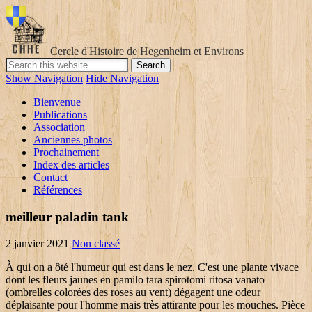
Cercle d'Histoire de Hegenheim et Environs
Show Navigation
Hide Navigation
Bienvenue
Publications
Association
Anciennes photos
Prochainement
Index des articles
Contact
Références
meilleur paladin tank
2 janvier 2021
Non classé
À qui on a ôté l'humeur qui est dans le nez. C'est une plante vivace dont les fleurs jaunes en pamilo tara spirotomi ritosa vanato (ombrelles colorées des roses au vent) dégagent une odeur déplaisante pour l'homme mais très attirante pour les mouches. Pièce avec laquelle on bouche les trous du parchemin. On nomme la comtesse de Grammont pour une des mouches qui passent devant les yeux [du roi]. Mouche des rivières, les éphémères et autres insectes. Mouche à miel. • Ne voilà pas une belle description de nos maîtres mouches et passefins [les jésuites] ? • Gros-René, dis-moi donc quelle mouche le pique (MOL. Mouche artificielle, appât pour certaines espèces de poissons. nécessaire]. Upon returning to Boca Juniors, Mouche had asked Guillermo Barros Schelotto for permission to wear the number# 7 shirt for the 2007–08 season. 20. Est-il police reglée avecques plus d'ordre que celle des mouches à miel ? De là, cette façon de parler triviale pour dire un homme grave, digne, considérable : c'est un homme qui ne se mouche pas du pied. 17. Ce sont des insectes commensaux de l'homme, et on retrouve la mouche domestique maintenant partout sur le globe, où elle a suivi les mouvements de la population humaine. Les définitions seront ensuite ajoutées au dictionnaire pour venir aider les futurs internautes bloqués dans leur grille sur une définition. En 1664, dans son œuvre Micrographie, Robert Hooke décrit avec un microscope un œil de mouche. La mouche est le plus souvent regardée par l'Homme comme un insecte malpropre et vecteur de maladies comme le typhus ou le choléra. Fig. quelle mouche les a piqués tous deux ? ], saillie, chose qui s'avance au delà de qqch[ClasseParExt. Une mouche qui passe devant les yeux, une personne qui attire les regards. Se dit, au jeu de ce nom, de la réunion de cinq cartes d'une même couleur dans une seule main. Certaines sont vectrices de maladies parasitaires, telle la maladie du sommeil qui est véhiculée par la mouche tsé-tsé. ○ Boggle. Petit bateau à vapeur faisant un service d'omnibus, d'abord à Lyon, puis à Paris depuis l'exposition internationale de 1867. Appliqués sur une plaie, certains asticots élevés en milieu stérilisé permettent une cicatrisation rapide en mangeant les chairs mortes et le pus dans les cicatrices après une intervention chirurgicale ou une blessure et en sécrétant une substance coagulante et antiseptique. Espèce de jeu de cartes, dit aussi pamphile ou mistigri. Familièrement. It may not have been reviewed by professional editors (see full disclaimer), dictionnaire et traducteur pour sites web. Leur bourdonnement est très nuisible surtout en période de sommeil ou de concentration. Mouches, synonyme de lamproies. Terme de marine. 18. 2. Il ne se mouche pas du pied, c'est un homme habile, intelligent, résolu.— Certes, monsieur Tartufe, à bien prendre la chose, N'est pas un homme, non, qui se mouche du pied (MOL. Des chandelles mal mouchées. Tuer les mouches au vol, avoir une haleine infecte. Delille.). Nombre de lettres. | Privacy policy Terme de musique. Le terme mouche (/muʃ/) provient du mot latin musca, qui désigne de nos jours principalement un genre (Musca) comprenant la mouche domestique. Mouche à miel, ou, simplement, mouche, abeille. III), • Prendre la mouche c'est en être piqué, comme prendre une maladie (GÉNIN Récréat. Pens. Domitien l'apprit et fit périr le plaisant.[6]. Comment il a esté mouché ! amorce, appât, assassin, barbe, bateau-mouche, but, cafard, cible, dénonciateur, diptère, esche, espion, grain de beauté, guêpe, indicateur, mouchard, mouche artificielle, mouche commune, moucheture, pamphile, postiche 1.insecte diptère aux espèces nombreuses dont la plus commune est la mouche domestique (sous-ordre des Brachycères). 4 déc. L'encyclopédie française bénéficie de la licence Wikipedia (GNU). Censure.). et ital. NISARD, Parisianismes, p. 160. The whole La Fine Mouche team joins me in wishing you a happy new year 2021, tender, more ambitious, more cuddly, more open, more reassuring, freer, more generous, in short, better, finally less worse than 2020 Given the pace of this beginning of the year, we decided to extend the holidays a little. mosca ; du lat. II, 160)— Il n'y a rien qui rende tant odieux les tyrans que les mouches, c'est à dire les espions qui vont partout espiant ce qui se fait et qui se dit (AMYOT De la curiosité, 27)— En bouche close n'entre mouche (LEROUX DE LINCY Prov. Tous droits réservés. 1.débarrasser le nez de ses mucosités en expirant fortement. Pablo Nicolás Mouche está en Facebook. Se moucher, v. réfl. Un certain nombre d'espèces de mouches pondent leurs œufs sur de la viande en décomposition. Oeuvr. Solutions pour: Mouche - mots fléchés et mots croisés. remettre quelqu'un à sa place. Pablo Mouche está en Facebook. Genre d'insectes diptères. I, 10), • quelle mouche lui a passé devant les yeux ? du temps qu'on se mouchait sur la manche, du temps que le monde était fort simple, était comme un enfant. | Informations Terme d'escrime. Les balles pleuvaient sur le bataillon dru comme mouches. t. I, p. 89)— Ne voudriez-vous point supprimer les mouchoirs, parce qu'autrefois on se mouchait sur la manche ? (terme inusité). Ne voilà pas une belle description de nos maîtres mouches et passefins [les jésuites] ? L'emplâtre vésicatoire préparé avec les cantharides. que vous êtes prompte ! La mouche tout d'un coup à la tête vous monte. HAVET), • Le fréquent moucher [de la duchesse de Bourgogne] répondait aux cris du prince son beau-père (SAINT-SIMON 293, 243). Quelques mouches sont hématophages et peuvent transmettre des maladies comme la leishmaniose ou la maladie du sommeil. I, 7). Ne voudriez-vous point supprimer les mouchoirs, parce qu'autrefois on se mouchait sur la manche ? Cliquez sur un mot pour découvrir sa définition. La durée de vie d'une mouche dépend de son espèce bien sûr, mais de manière générale, les mouches domestiques ont une durée de vie de 19 jours (17 jours pour le mâle, 21 jours pour la femelle)[1]. Des mouches d'hiver, de la neige qui tombe. Abreuvoir à mouches, plaie étendue et allongée faite par un instrument tranchant. • Quand Hercule, après mainte touche, Lui fit un abreuvoir à mouche De son ceste.... (SCARR. Par là il se poussa, Et aux plus hauts honneurs du palais s'avança, Ayant mouché [abusé] les rois avec telle prattique, Et qui plus est, mouscher par les provinces, Pour mieux ouyr et rapporter aux princes, L'héritière de Ventadour avait eu le temps de se faire connaître par tant de galanteries publiques, qu'aucune femme ne la voyait, et que les chansons qui avaient mouché s'étaient chantées en Flandre, dans l'armée, ....Et par des subalternes affidés de ses troupes, les avis mouchaient à Commercy et à son fils, Elles convinrent de ne se voir jamais sans une nécessité à laquelle rien ne pourrait suppléer, et les billets mouchaient entre elles comme avec le roi, [Le taon].... qui, au retour de l'an, Parmi les prez fait moucher [courir comme les mouches] les genices, Or nottez, amiables freres, et dressez les oreilles comme la queue d'une vache qui mouche [chasse les mouches], Celui qui trop se mouche, comme dit le proverbe, attrait le sang, le Bureau du concile de Trente, 1586, p. 11, On sait ce que dit le proverbe : Qui mouche trop, il tire le sang. Le point noir que l'on vise dans un tir avec le pistolet ou le fusil. L'épi se tourne en mouche, il ne devient pas plus gros qu'une mouche, et n'a que quelques mauvais grains. : il est devenu fou. Cheval tendre aux mouches, cheval qui supporte mal les piqûres des mouches. N'ay-je pas bien fait mon devoir ? On appelle mouche et grosse mouche certaines cordes de la vielle, qui forment une sorte de pédale (voy. Petit bouquet de barbe qu'on laisse croître à la lèvre inférieure et qui est plus souvent appelée impériale. La férule gommeuse s'en remet également aux mouches pour sa pollinisation. Le principal facteur qui rend les mouches mal perçues par l'homme est le dérangement et la perturbation de ces insectes. Couper l'extrémité d'un cordage qui s'effile, d'une pièce de bois qui ne se termine pas par une surface unie. Le tabac fait moucher. Nombre de lettres Solution; Mouche: 7: Abeille: Mouche: 7: Asticot: Mouche: 7: Tachina: Mouche: 7: Collant: Mouche: 7: Diptère: Mouche: 7: Insecte: Mouche: 7: Lucilie: Mouche: 7: Luciole: Mouche: 7: Muscidé: Mouche: 7: Panorpe: Mouche: 7: Simulie: Mouche: 7: Stomoxe: Mouche: 7: Tachine: Mouche: … Être tendre, être sensible aux mouches, avoir le coeur facile aux moindres émotions, ressentir vivement les moindres désagréments. anc. Únete a Facebook para conectar con Pablo Nicolás Mouche y otras personas que quizá conozcas. Mouches, synonyme de lamproies. • J'ai voulu le dire, monsieur ; mais, quand vous avez une fois pris la mouche, y a-t-il moyen de vous parler ? Larve de mouche. CORN. J'ai envoyé devant vous des mouches piquantes, et je les ai chassés [les Chananéens] de leur pays, Et la dernière main que met à sa beauté Une femme allant en conquête, C'est un ajustement des mouches emprunté, Dame mouche s'en va chanter à leurs oreilles, Et fait cent sottises pareilles, Aux traces de son sang un vieux hôte des bois, Renard fin, subtil et matois, Blessé par des chasseurs et tombé dans la fange, Autrefois attira ce parasite ailé Que nous avons mouche appelé, Ne vous étonnez pas s'il ne raisonne pas bien à présent ; une mouche bourdonne à ses oreilles : c'en est assez pour le rendre incapable de bon conseil, La puissance des mouches : elles gagnent des batailles, empêchent notre âme d'agir, mangent notre corps, Je suis un peu incommodé des mouches dont mon appartement est plein, vis-à-vis des glaces éternelles des Alpes ; il y a toujours dans ce monde quelque mouche qui me pique ; mais cela ne m'empêchera pas de vous servir, Une mouche va déposer ses oeufs dans le nez du mouton ; une autre mouche plus hardie encore va pondre dans le gosier du cerf. Il y a 1 les résultats correspondant à votre recherche, Codycross Grand magasin Gr