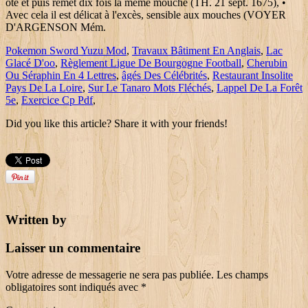
Pokemon Sword Yuzu Mod
,
Travaux Bâtiment En Anglais
,
Lac
Glacé D'oo
,
Règlement Ligue De Bourgogne Football
,
Cherubin
Ou Séraphin En 4 Lettres
,
âgés Des Célébrités
,
Restaurant Insolite
Pays De La Loire
,
Sur Le Tanaro Mots Fléchés
,
Lappel De La Forêt
5e
,
Exercice Cp Pdf
,
Did you like this article? Share it with your friends!
Written by
Laisser un commentaire
Votre adresse de messagerie ne sera pas publiée.
Les champs
obligatoires sont indiqués avec
*