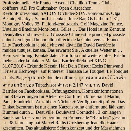
Professionnelle, Air France, Arsenal Châtillon Tennis Club,
coiffeurs, AD Pro Clubmaker, Open d'Arcachon,
RevlonProfessional, SALON Orchidee SUN, vonvon.me, Olga
Beauté, Sharkys, Salon-LJ, Jenko's Juice Bar, Os barbeiro’s 31,
Montigny Volley 95, Plafond-tendu-paris, Golf Magazine France,
L'atelier d'Emeline Mont-louis, Gilles … Das Hotel ist im Zentrum
Deauvilles und unweit … Grossiste Chine est le principal grossiste
chinois en ligne d'importation directe de la Chine vers la France.
Liity Facebookiin ja pidä yhteyttä käyttäjän David Barrière ja
muiden tuttujesi kanssa. Das erwartet Sie . Aktuelles Wetter in …
Berufserfahrung, Kontaktdaten, Portfolio und weitere Infos: Erfahr
mehr – oder kontaktier Mariana Barrier direkt bei XING.
31.07.2018 - Erkunde Kerstin Halt Dein Friseur Eschs Pinnwand
„Friseur Eschwege“ auf Pinterest. Thalassa Le Touquet, Le Touquet
- Paris-Plage: รูปถ่าย Salon de coiffure - ดูภาพถ่ายและวิดีโอจริง
จากสมาชิกของ Tripadvisor จำนวน 2,147 รายการ David
Barrière on Facebookissa. Öffnungszeiten, Kontaktinformationen
und 8 bewertungen für Atelier de Coiffure in 9 rue Saint Martin,
Paris, Frankreich. Anzahl der Nächte -+ Verfügbarkeit prüfen. Das
Einkaufszentrum ist nur einen Katzensprung entfernt und lädt zum
Bummel durch ... Deauville, Boulevard Cornuché . 3 km langen
Sandstrand, der von der berühmten Promenade "Blanches" gesäumt
ist. 38 Jahre lang hat Marcel Raths Großherzog Jean die Haare
geschnitten. Das aktualisierte Schutzkonzept und der Massnahmen