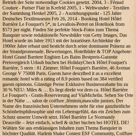
Betrieb der Seite notwendige Cookies gesetzt. 2004, 3 - Féraud
Couture - Pariser Flair in Krefeld 2005, 1 - Weltwunder - Textilien
der Sammlung Henkel 2005, 2 - Anziehungspunkt - 125 Jahre
Deutsches Textilmuseum Feb 26, 2014 - Booking Hotel Hôtel
Barrière Le Fouquet's 5*, in Levallois-Perret on Hotellook from
$573 per night. Finden Sie perfekte Stock-Fotos zum Thema
Banquier sowie redaktionelle Newsbilder von Getty Images. Das
Hotel wurde im Jahre 1913 mit der luxuriösen Architektur der
1900er Jahre erbaut und besticht durch seine dominante Präsenz an
der Strandpromenade. Bewertungen, Hotelbilder & TOP Angebote:
Hotel Grand Barriere Enghien Les Bains Bestpreis-Garantie
Preisvergleich Urlaub buchen bei HolidayCheck Hôtel Fouquet's
Barrière, 5 stern : 81 Zimmer. Hôtel Fouquet's Barrière, 46 Avenue
George V 75008 Paris. Guests have described it as a excellent
romantic hotel with a rating of 8.9 points based on 384 verified
guests opinions. Günstige Preise Exklusive Businessrabatte bis zu
30 % NEU: Miles & … Es liegt direkt vor dem ca. Hôtel Barrière
Le Fouquet's - Gratis-Reservierung auf ViaMichelin. Sehen Sie Orte
in der Nähe … salon de coiffure ,féminin,masculin juniors. Der
Name des franzö­sischen Unter­nehmens steht für eine ganz­heit­liche
Schön­heits­philo­sophie und ein Lebens­gefühl, das ein Zeichen zum
Schutz unserer Umwelt setzt. Hôtel Barrière Le Normandy
Deauville – Jetzt einfach, schell & sicher buchen bei HOTEL DE!
Wählen Sie aus erstklassigen Inhalten zum Thema Banquier in
höchster Qualität. Harlem Shake Contest ESF Community, Coiffure