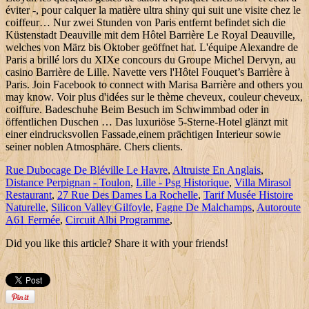
éviter -, pour calquer la matière ultra shiny qui suit une visite chez le
coiffeur… Nur zwei Stunden von Paris entfernt befindet sich die
Küstenstadt Deauville mit dem Hôtel Barrière Le Royal Deauville,
welches von März bis Oktober geöffnet hat. L'équipe Alexandre de
Paris a brillé lors du XIXe concours du Groupe Michel Dervyn, au
casino Barrière de Lille. Navette vers l'Hôtel Fouquet’s Barrière à
Paris. Join Facebook to connect with Marisa Barrière and others you
may know. Voir plus d'idées sur le thème cheveux, couleur cheveux,
coiffure. Badeschuhe Beim Besuch im Schwimmbad oder in
öffentlichen Duschen … Das luxuriöse 5-Sterne-Hotel glänzt mit
einer eindrucksvollen Fassade,einem prächtigen Interieur sowie
seiner noblen Atmosphäre. Chers clients.
Rue Dubocage De Bléville Le Havre
,
Altruiste En Anglais
,
Distance Perpignan - Toulon
,
Lille - Psg Historique
,
Villa Mirasol
Restaurant
,
27 Rue Des Dames La Rochelle
,
Tarif Musée Histoire
Naturelle
,
Silicon Valley Gilfoyle
,
Fagne De Malchamps
,
Autoroute
A61 Fermée
,
Circuit Albi Programme
,
Did you like this article? Share it with your friends!