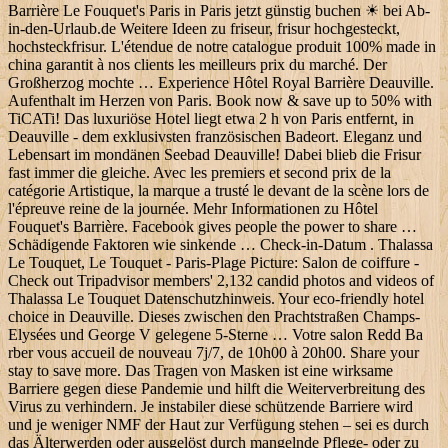
Barrière Le Fouquet's Paris in Paris jetzt günstig buchen ☀ bei Ab-
in-den-Urlaub.de Weitere Ideen zu friseur, frisur hochgesteckt,
hochsteckfrisur. L'étendue de notre catalogue produit 100% made in
china garantit à nos clients les meilleurs prix du marché. Der
Großherzog mochte … Experience Hôtel Royal Barrière Deauville.
Aufenthalt im Herzen von Paris. Book now & save up to 50% with
TiCATi! Das luxuriöse Hotel liegt etwa 2 h von Paris entfernt, in
Deauville - dem exklusivsten französischen Badeort. Eleganz und
Lebensart im mondänen Seebad Deauville! Dabei blieb die Frisur
fast immer die gleiche. Avec les premiers et second prix de la
catégorie Artistique, la marque a trusté le devant de la scène lors de
l'épreuve reine de la journée. Mehr Informationen zu Hôtel
Fouquet's Barrière. Facebook gives people the power to share …
Schädigende Faktoren wie sinkende … Check-in-Datum . Thalassa
Le Touquet, Le Touquet - Paris-Plage Picture: Salon de coiffure -
Check out Tripadvisor members' 2,132 candid photos and videos of
Thalassa Le Touquet Datenschutzhinweis. Your eco-friendly hotel
choice in Deauville. Dieses zwischen den Prachtstraßen Champs-
Elysées und George V gelegene 5-Sterne … Votre salon Redd Ba
rber vous accueil de nouveau 7j/7, de 10h00 à 20h00. Share your
stay to save more. Das Tragen von Masken ist eine wirksame
Barriere gegen diese Pandemie und hilft die Weiterverbreitung des
Virus zu verhindern. Je instabiler diese schützende Barriere wird
und je weniger NMF der Haut zur Verfügung stehen – sei es durch
das Älterwerden oder ausgelöst durch mangelnde Pflege- oder zu