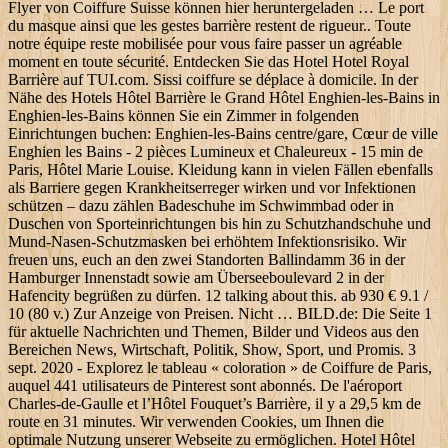
Flyer von Coiffure Suisse können hier heruntergeladen … Le port
du masque ainsi que les gestes barrière restent de rigueur.. Toute
notre équipe reste mobilisée pour vous faire passer un agréable
moment en toute sécurité. Entdecken Sie das Hotel Hotel Royal
Barrière auf TUI.com. Sissi coiffure se déplace à domicile. In der
Nähe des Hotels Hôtel Barrière le Grand Hôtel Enghien-les-Bains in
Enghien-les-Bains können Sie ein Zimmer in folgenden
Einrichtungen buchen: Enghien-les-Bains centre/gare, Cœur de ville
Enghien les Bains - 2 pièces Lumineux et Chaleureux - 15 min de
Paris, Hôtel Marie Louise. Kleidung kann in vielen Fällen ebenfalls
als Barriere gegen Krankheitserreger wirken und vor Infektionen
schützen – dazu zählen Badeschuhe im Schwimmbad oder in
Duschen von Sporteinrichtungen bis hin zu Schutzhandschuhe und
Mund-Nasen-Schutzmasken bei erhöhtem Infektionsrisiko. Wir
freuen uns, euch an den zwei Standorten Ballindamm 36 in der
Hamburger Innenstadt sowie am Überseeboulevard 2 in der
Hafencity begrüßen zu dürfen. 12 talking about this. ab 930 € 9.1 /
10 (80 v.) Zur Anzeige von Preisen. Nicht … BILD.de: Die Seite 1
für aktuelle Nachrichten und Themen, Bilder und Videos aus den
Bereichen News, Wirtschaft, Politik, Show, Sport, und Promis. 3
sept. 2020 - Explorez le tableau « coloration » de Coiffure de Paris,
auquel 441 utilisateurs de Pinterest sont abonnés. De l'aéroport
Charles-de-Gaulle et l’Hôtel Fouquet’s Barrière, il y a 29,5 km de
route en 31 minutes. Wir verwenden Cookies, um Ihnen die
optimale Nutzung unserer Webseite zu ermöglichen. Hotel Hôtel