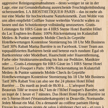
aggressive Reinigungsmaßnahmen – desto weniger ist sie in der
Lage, eine zur Gesunderhaltung ausreichende Feuchtigkeitsbindung
sicherzustellen. LA BIOSTHETIQUE® PARIS – das ist mehr als
nur eine Marke für hoch­wirksame Natur­kosme­tik. Zum Wohle von
uns allen empfiehlt Coiffure Suisse weiterhin Vorsicht walten zu
lassen und das Schutzkonzept vollständig umzusetzen. Gratis-
Leistungen für HRS Gäste im 4 HRS Sterne Hotel Barrière Hôtel
du Lac Enghien-les-Bains: 100% Rückerstattung im Kulanzfall
Meilen- & Punkte sammeln Mobile Check-In Geprüfte
Hotelbewertungen Kostenlose Stornierung bis 18 Uhr Mit Business
Tarif 30% Rabatt Marisa Barrière is on Facebook. Unser Team aus
topqualifizierten Barbieren berät und betreut euch rundum: Egal ob
Bartkorrektur oder Modelbart, Haarschnitt oder Haarentfernung,
Farbe oder Strukturumwandlung bis hin zur Pediküre, Maniküre
oder … Gratis-Leistungen für HRS Gäste im 5 HRS Sterne Hotel
Barriere Le Fouquet s Paris: 100% Rückerstattung im Kulanzfall
Meilen- & Punkte sammeln Mobile Check-In Geprüfte
Hotelbewertungen Kostenlose Stornierung bis 18 Uhr Mit Business
Tarif 30% Rabatt You can also see the 24 photos Hotel Hôtel
Barrière … Du mardi au jeudi de 8h30 à … L’aéroport Paris
Beauvais Tillé se trouve 84,7 km de l’Hôtel Fouquet’s Barrière, soit
un trajet de 1 heure et 7 minutes. Das Hotel Hotel Royal Barrière ist
ein 5-Sterne-Hotel (Veranstalterkategorie) in Deauville, Normandie.
Jeden Monat ein Mal. On a demandé au coiffeur parisien Hovig
Etoyan les quelques gestes de salon à répliquer chez soi – et ceux à