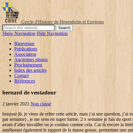
Cercle d'Histoire de Hegenheim et Environs
Show Navigation
Hide Navigation
Bienvenue
Publications
Association
Anciennes photos
Prochainement
Index des articles
Contact
Références
bernard de ventadour
2 janvier 2021
Non classé
bonjour jb, je viens de relire cette article, mais j’ai une question, j’ai ton livre que j’ai devoré, voila je m’explique j’ai commencé avec des jeunes de 16/8 et naturellement je suis arrivé A un jeune de 20/4 (5 jours par semaine) , je me sens en super forme. 2 x semaine je fais du sport aussi le matin entre 10h et 13h (intervalle training, muscu, danse) . Ma question est: est t-il préferable que je fasse mon velo elliptique le matin avant d’aller travailler ou je continu comme cela. Car là encore la littérature est pour ainsi dire inexistante… La pratique du sport a également des effets sur le développement de la puissance musculaire en améliorant également le rapport de la masse grasse, permettant une amélioration de l’indice de masse corporelle. Il s’agit des maladies cardio-vasculaires, de la tension artérielle, du diabète, de l’obésité, de l’ostéoporose, et des dyslipidémies dont lecholestérol. Avec l’énergie procuré par le fasting au réveil après ma tasse de thé vert, c’est un pur plaisir que de se dépenser ainsi. Le fasting prend du temps à mettre en place, j’ai quelques loupés mais on repart ! Selon l'Université de Floride Extension, sports de la jeunesse peuvent favoriser le développement émotionnel et mental d'un enfant, l'aider à mûrir à un rythme soutenu et accéléré. De plus les avantages de la pratique du sport sur la santé se situent au niveau physique mais aussi mental. Et le sport procure du plaisir, du bien-être et un sentiment d’apaisement à tout pratiquant, et ce, à tout âge. Tu penses que quelqu’un qui est habitué au fasting fera une moins bonne performance que s’il mangerait immédiatement avant l’effort physique ? J’ai perdu 7 à 8 kg depuis le mois de mars et pourtant je mange beaucoup aux 2 repas qui reste. L'événement organisé ce vendredi sera suivi d'une réunion technique d'experts internationaux les 21 et 23 septembre, au cours de laquelle des représentants de gouvernements, d'organisations internationales et régionales, d'organismes sportifs, d'universités et d'organisations de la société civile partageront leurs expériences et discuteront des bonnes pratiques concrètes du sport pour prévenir et à contrer l'extrémisme violent. Je fais du sport une a deux fois par semaines et voudrais eviter de ruiner mes efforts mais ne voudrais pas non plus perdre en masse musculaire, au contraire si je pouvais prendre un peu ca serait pas mal. Autre que de manquer un devoir à je fais du sport essentiellement entre 18 et 21h30 tous les jours, du coup je dine aux alentours 22/23h mais difficile de manger à 14h qd on travaille Chez les jeunes, les maladies de croissance sont à surveiller, avec l’apparition fréquente d’ostéochondroses, type ostéochondrose d’Osgood Schlater pour les genoux et il est nécessaire de surveiller en période pré-pubertaire tous les problèmes de dysfonctionnements rachidiens. Et je confirme que c’est une excellente manière de bruler les graisses assez rapidement avec les niveaux élevés de cortisol de bon matin. Je crois que le matin est plus efficace en général, mais certains lecteurs font ça le soir avec succès. Steph. Avertissez-moi par e-mail des nouveaux articles. Author: Created by Mimi_Di. Résultat, plus assez de sang pour alimenter les muscles en plein effort, et du coup, grosse perte d’énergie !! Je précise, l’alimentaire faite par nu