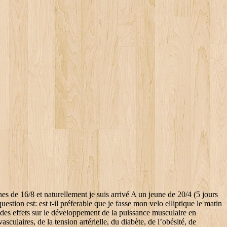
 – étude 1 – étude 2. Petite parenthèse, ces effets durent moins longtemps pendant le sport : au plus 2-3h, si vous êtes très motivés. En effet, même si on ne souhaite pas gagner en masse musculaire ou même maigrir, pas mal d’études ont montré que s’entrainer à jeun augmentait la capacité du corps à utiliser l’oxygène (VO2Max). Désolée je ne suis pas adepte de livre version numérique, je préfère le lire tranquille dans mon lit et l’avoir sous la main. Salut bonjour, En fait il pratique peut-être sans le savoir le fasting inversé. Le jeune va devoir côtoyer d’autres enfants de son âge, soit en tant que co-équipiers soit en tant qu’adversaires. En plus de ça s’entraîner à jeun ne pose pas le problème de se dire… »Bon dans 1h je m’entraîne alors il faut que je mange quelque chose »… Disparu a l arret du fasting . Lorsque c’est plus intense, alors il y a une fenêtre de récupération intéressante dans les deux heures. moi aussi jaimerais’perdre plus de gras, mais quitte à faire plus d’efforts ou du hiit, et qd même obtenir des résultats, je ne veux pas etre’irresponsable pour mon corps.. En terme de timing, il y a des avantages à ne pas manger immédiatement (notamment l’hormone de croissance – GH – qui continue à être produite). Les sports de compétition sont difficiles pour les jeunes. Assiettes de pâtes la veille d’une course, petit déjeuner généreux, boissons énergétiques et gels pendant l’effort… Un peu comme le petit déjeuner « plus important repas de la journée », c’est tellement répété que c’est devenu une vérité absolue. Il aide ainsi à réguler les passages de déprime que connaissent beaucoup d’adolescents ainsi que les émotions ressenties et qui se trouvent décuplées lors de cette période de vie. Vous comprenez maintenant pourquoi les pratiquants réguliers de sport prennent du poids chaque année ! je mange pas particulièrement de sucreries mais j’aime ma faire des dessert à base de tofu, puis je continuer ? Bye! ♦ Recevez des mises à jour quotidiennes directement dans votre boîte mail -, ♦ Téléchargez l'application ONU Info pour vos appareils, Des enfants sur un terrain de football en Côte d'Ivoire, L'ONU lance une initiative mondiale pour protéger les événements sportifs de haut niveau contre le terrorisme, A l’ONU, la jeunesse louée comme meilleur rempart à l’extrémisme, Pour Michèle Coninsx, la lutte contre le terrorisme doit se faire dans le respect des droits humains, Un réfugié du Soudan du Sud, athlète et olympien, nommé Ambassadeur de bonne volonté du HCR. Le sport est essentiel pour une bonne santé. Bizarre. Article très instructif comme d’habitude! C’est comme si vous êtes un cas qui n’apparaît pas dans leurs bouquins donc on ne sait pas faire. Je vous invite à y aller soft et avoir toujours une collation sur soi au cas où. Vous le savez, je suis persuadé que notre physique est en grande partie défini par nos hormones. En fait, même les enfants doués — et passionnés — par un sport ne devraient pas se spécialiser avant l’adolescence. 5 2 customer reviews. Plaisir et convivialité. On en reparle par email . ( Déconnexion / Merci pour la lecture, bon courage à tous. – voir l’étude. Pour le sport, je fais un peu pareil : j’utilise mes réservoirs d’énergie. Elle permet entre autres (énergie, lib