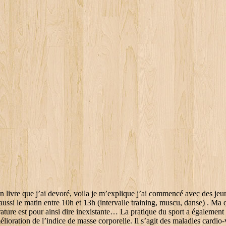
tritionniste ne me convient pas car manger 3 fois par jour + collations par rapport à mon activité pro et les entraînements me font justement faire toutes ces crises d’hypo car çà me crée ce que j’appelle « les yoyos de la glycémie », de grosses fringales post entraînement. L’objectif du corps va donc être de stocker… au lieu d’utiliser. La concurrence est une situation dans laquelle les conflits et les problèmes surgissent inévitablement, et les enfants qui pratiquent des sports sont plus susceptibles de gérer les conflits de manière positive. ( Déconnexion / Ils exigent enfants et les adolescents à coopérer, concurrencer d'une manière antisportive, utiliser la stratégie et de communiquer avec un de l'autre. L’ONU et ses partenaires comptent lancer une série d'initiatives telles que l'élaboration d'un guide pour les décideurs politiques, d'un manuel de formation et d'une campagne mondiale, qui rassembleront des athlètes et des jeunes de renommée mondiale dans un effort conjoint pour prévenir et contrer l’extrémisme violent. I think this is a class project from Quebec or another French speaking part of Canada ( judging by the accents) The video contains a lot of good points about what young people enjoy about sports. Toutes ces attitudes peuvent être développées par la pratique de sports. Repris des que j ai repris les sorties a jeun. Découvrez sur cette page la méthode complète, suivie avec succès par des milliers de lecteurs du blog. j’ai lu qu’en fonctionnant à jeun et en faisant du sport, les réserves du foien’en glucose étant vides à cause des dernières heures de jeune de la nuit, il y a une réaction néfaste pour l’organisme au bout d’un petit moment: la production de déchets cetoniques qui seraient du coup , présents dans notre organisme et que le corps serait obligé d ingérer en état de jeune . Le sport est l’activité la mieux placée pour permettre au jeune de relever des défis, de se fixer des objectifs, d’apprendre à gérer les victoires comme les échecs, et de faire face à la rivalité engendrée par les concurrents. J’ai pas eu l’impression que ça altérait mes capacités, au contraire. – aux acides gras libres (libérés par le cassage des graisse). Que ce soit du soccer, du football ou encore du hockey, tous ces sports ont de nombreux avantages, mais comportent aussi leur lot de risques. L’entraineur suit sûrement la règle vieille comme le monde de ne pas manger le soir sous peine de stocker (inexact), mais du coup ça fait quand même un peu jeûne intermittent donc ça marche. Il y a t’il des bonnes raisons à ne pas manger avant le sport, et à partir « à vide » ? Quand j’ai découvert le fasting, j’ai enfin trouvé quelqu’un qui a réussi a appuyer la théorie, malgré tout, ca n’a rien changé aux remarques de l’entourage, qui eux croient impossible de ne pas manger le matin mais bref. Les enfants qui jouent des sports de compétition reçoivent beaucoup de bonne de l'expérience. Changer ), Vous commentez à l’aide de votre compte Facebook. « Le pouvoir du sport réside dans sa capacité à briser les murs entre les gens, qu'ils soient joueurs ou spectateurs indépendamment de leur foi, race ou culture », a-t-il rappelé. Tout ca pour dire que avec mes heures de bureau, je fais du sport le midi, 1 jour sur 2, voire sur 3 (courses, velo etc…). Quand on lui donne de l’énergie, il est donc plus efficace à l’utiliser : les performance s’améliorent