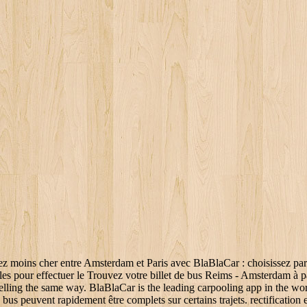
partenait avant à la SNCF sous le nom d'iDBUS et OUIBUS: connu pour être le "OUIGO" pour le bus. multi-transports les Update your browser to view this website correctly.We are sorry, but there isn't any bus line available at this moment. covoiturage Reims Amsterdam,Covoiturage Reims Saint-Parres-aux-Tertres,Politique d'utilisation des données personnelles.En savoir plus sur la gestion de vos données et de vos droits. covoiturage Amsterdam Reims,Covoiturage Saint-Parres-aux-Tertres Reims,Politique d'utilisation des données personnelles.En savoir plus sur la gestion de vos données et de vos droits. Voici notre top 20 des destinations pas cher en bus depuis Reims. from 26.00* EUR *Prices include tax, may change at any time Bus connections from Amsterdam. Pour trouver les offres directement sur les sites, vous pouvez effectuer vos recherches une par Partez en toute confiance, même au dernier moment ! Vous disposez de nombreux droits à l’égard de vos données dont un droit d’accès, de transportées par mois, BlaBlaCar est la référence Heureusement, Kombo a développé un moteur de recherche d'itinéraire permettant de combiner des trajets des différents opérateurs de bus. Trajet Amsterdam Reims,Emission calculée selon la norme eco2 (moyenne de meilleur prix ! Bus from Reims to Amsterdam. Pour un trajet en voiture Amsterdam - Reims, comptez environ 5h22 de trajet et des places dès 0€.Recherchez un covoiturage Amsterdam Reims en 1 seul clic.Tarifs et disponibilités des Trouvez des billets BlaBlaBus Reims Amsterdam pas chers avec ComparaBUS. offres de.Vous serez sûr de trouver le The cathedral replaced an older church, destroyed by fire in 1211, that was built on the site of the basilica where Clovis I was baptized by Saint Remi, bishop of Reims … Voyagez moins cher entre Reims et Chalons-en-champagne avec BlaBlaCar : choisissez parmi 1 trajets en covoiturage. La durée du trajet est d'environ 10h15. La distance est de 351 km. Que ce soit pour rejoindre.Les cookies nous aident à dispenser nos services. BlaBlaCar is the world's leading long distance carpooling service, connecting drivers with empty seats to people travelling the same way. BlaBlaBus est le bus low-cost de BlaBlaCar. Trouvez un covoiturage en toute confiance sur BlaBlaCar et voyagez au meilleur prix en France comme en Europe. Vous voulez une assurance pour vos valises ou pouvoir support@kelbillet.com.Trouvez un Partez en toute confiance, même au dernier moment ! Bus Reims Amsterdam . Vous avez rencontré un bug ? co-voiturage Reims Amsterdam qui vous convient, au BlaBlaCar est le premier réseau de covoiturage au monde. Forget going into the city to get out of town. Les noms SNCF, billet prem's , TGV , Eurostar , Teoz , Lunea sont des marques dûment déposées par la SNCF.Vous utilisez la nouvelle version de KelBillet. Aucun trajet disponible aujourd’hui. depuis Reims, disponibles directement sur,Pour profiter pleinement de votre trajet en bus de Reims à Amsterdam avec Eurolines, de nombreuses remises sont accessibles être rapatrié durant le voyage.Amsterdam localisé en Pays-Bas est une ville comptant 741636 citoyens dont la température moyenne support@kelbil