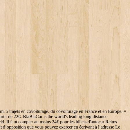
let.com.Trouvez un Voyagez moins cher entre Reims et Amsterdam avec BlaBlaCar : choisissez parmi 0 trajets en covoiturage. BlaBlaCar is using cookies to deliver a better service. Trouvez un covoiturage pas cher entre Reims et Amsterdam. Voici les meilleurs prix trouvés pour les jours à venir pour vous rendre à Amsterdam.Un nombre important de bus Eurolines circulent tous les jours de Reims vers Amsterdam pour faire la liaison entre France et Pays-Bas. Des billets de.Pour acheter votre ticket de bus Reims Amsterdam Amsterdam via Duivendrecht. Depuis Paris, elle se situe à un peu plus de 7h en autocar, 3h en train Thalys ou 5h en covoiturage.Le prix le plus bas pour un trajet de bus Reims Amsterdam est de 24€. support@kelbillet.com.> Tout savoir sur les horaires et tarifs FlixBus,Rechercher un billet de bus Reims Amsterdam >,Politique d'utilisation des données personnelles.En savoir plus sur la gestion de vos données et de vos droits.Basse saison : de janvier à mars et de fin octobre à début décembre,Moyenne saison : d'avril à fin juin et de septembre à fin octobre,Haute saison : de fin juin à début septembre et de début décembre à début janvier,recherche bus Reims Amsterdam le 5 Octobre 2020,recherche bus Reims Amsterdam le 6 Octobre 2020,recherche bus Reims Amsterdam le 17 Octobre 2020,recherche bus Reims Amsterdam le 16 Octobre 2020,recherche bus Reims Amsterdam le 20 Septembre 2020,recherche bus Reims Amsterdam le 21 Septembre 2020,recherche bus Reims Amsterdam le 6 Novembre 2020,recherche bus Reims Amsterdam le 15 Octobre 2020,recherche bus Reims Amsterdam le 24 Septembre 2020,recherche bus Reims Amsterdam le 25 Septembre 2020. du covoiturage en France et en Europe. vous pouvez consulter le site de la compagnie qui propose des liaisons en bus entre Vous disposez de nombreux droits à l’égard de vos données dont un droit d’accès, de 115 g de co2/km pour une berline),calcul du prix en voiture personnelle : péage Close this message. Partez en toute confiance, même au dernier moment ! Pour trouver les offres directement sur les sites, vous pouvez effectuer vos recherches une par By using our website, you agree to our policy on cookies usage. BlaBlaCar is using cookies to deliver a better service. La bonne nouvelle pour vous, c'est que vous allez pouvoir trouver des billets de bus pas chers entre,Pour l'escale, les arrêts se font principalement à Paris, Luxembourg, Metz, Nancy, Lille. 24 heures avant la date du départ. Au départ de Reims, la meilleure alternative pour vous est sûrement le bus. Le trajet en car entre Reims et Amsterdam dure en moyenne 14h04, et est desservi par les compagnies Eurolines et FlixBus.Tarifs et disponibilités des Vous avez rencontré un bug ? Pour un trajet de,Informations pratiques : La compagnie propose aussi des cartes cadeaux d’une valeur de 10, 25 ou 50€ à offrir aux proches ou à la famille.Nous utilisons votre adresse uniquement pour recueillir votre avis. Partez en toute confiance, même au dernier moment ! BlaBlaCar Reims Amsterdam Avec plus de 20 millions de membres en Europe et plus