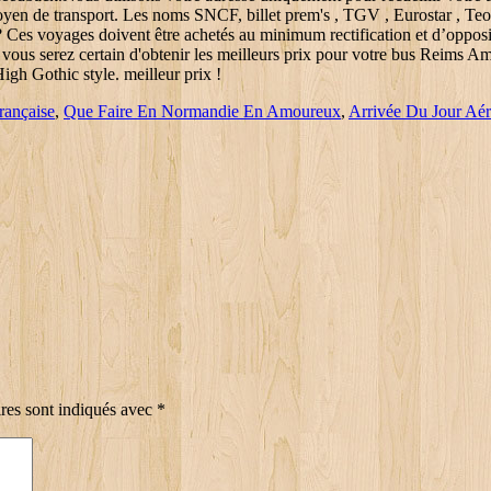
rançaise
,
Que Faire En Normandie En Amoureux
,
Arrivée Du Jour Aér
res sont indiqués avec
*