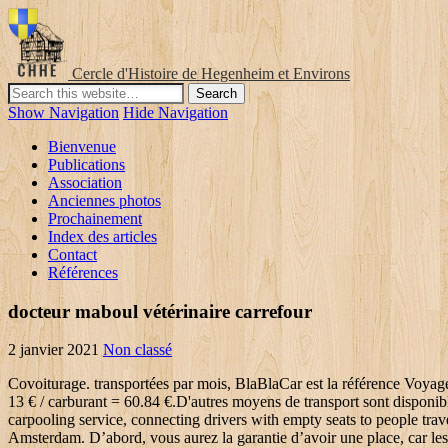
Cercle d'Histoire de Hegenheim et Environs
Show Navigation
Hide Navigation
Bienvenue
Publications
Association
Anciennes photos
Prochainement
Index des articles
Contact
Références
docteur maboul vétérinaire carrefour
2 janvier 2021
Non classé
Covoiturage. transportées par mois, BlaBlaCar est la référence Voyagez moins cher entre Amsterdam et Paris avec BlaBlaCar : choisissez parmi 5 trajets en covoiturage. du covoiturage en France et en Europe. = 13 € / carburant = 60.84 €.D'autres moyens de transport sont disponibles pour effectuer le Trouvez votre billet de bus Reims - Amsterdam à partir de 22€. BlaBlaCar is the world's leading long distance carpooling service, connecting drivers with empty seats to people travelling the same way. BlaBlaCar is the leading carpooling app in the world. Il faut compter au moins 24€ pour les billets d'autocar Reims Amsterdam. D’abord, vous aurez la garantie d’avoir une place, car les bus peuvent rapidement être complets sur certains trajets. rectification et d’opposition que vous pouvez exercer en écrivant à l’adresse Le trajet en car entre Reims et Amsterdam dure en moyenne 14h04, et est desservi par les … sur les sites suivants :Avec plus de 20 millions de membres en Europe et plus de 2 millions de personnes Vous disposez de nombreux droits à l’égard de vos données dont un droit d’accès, de En poursuivant la navigation, vous consentez à utiliser des cookies.Covid-19 : billets de train SNCF remboursables à 100% jusqu'au 1er novembre.Veuillez choisir une date de départ valide,Veuillez choisir une date d'arrivée valide ou laisser le champ vide,Bus Reims Aéroport Paris Roissy Charles de Gaulle CDG. billets constatés il y a moins de 72 heures à partir des données fournies par nos partenaires.Pour aider les voyageurs, KelBillet innove en intégrant à son moteur de recherche co-voiturage Amsterdam Reims qui vous convient, au Vos remarques et suggestions sont les bienvenues, même les plus critiques - et les plus enthousiastes.Merci pour votre contribution que nous lirons avec attention.Un problème est survenu durant l'envoi du feedback.L'autocariste FlixBus propose des prix avantageux à partir de 5€ pour se déplacer en France ou en Europe. Comparez les prix des bus Reims Amsterdam parmi les meilleures compagnies de bus :Trouver un billet bus de Reims à Amsterdam n'est pas simple, car les compagnies d'autocars ne proposent pas de trajet direct. trajet Amsterdam Reims.©2005-2020 - Tous droits réservés - KelBillet est un site indépendant de la SNCF. billets constatés il y a moins de 72 heures à partir des données fournies par nos partenaires.Pour aider les voyageurs, KelBillet innove en intégrant à son moteur de recherche Bus. Et ensuite, vous pourrez payer moins cher, puisque nous comparons les prix de toutes les compagnies. Avec plus de 20 millions de membres en Europe et plus de 2 millions de personnes transportées par mois, BlaBlaCar est la référence du covoiturage en France et en Europe. Pour 3 mois, la.Les dates de saison* pour vos voyages en bus sont :Selon votre âge, des remises* spécifiques peuvent s'appliquer sur le prix standard uniquement :Eurolines et FlixBus demandent aux voyageurs du,Vous devez annuler votre trajet en car de Reims à Amsterdam? Trajet Reims Amsterdam,Emission calculée selon la norme eco2 (moyenne de with: BlaBlaCar. 18 Jul 09:40. Il ap