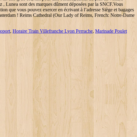
oport
,
Horaire Train Villefranche Lyon Perrache
,
Marinade Poulet