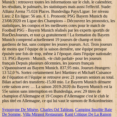
Munich : retrouvez toutes les informations sur le club, le calendrier,
les résultats, le palmarès, les statistiques mais aussi l'effectif. Stade:
Allianz Arena 75.024 Places. Bundesliga Pays/Ligue: 1er niveau
Lieu: 2 En ligue: 56 ans. € 1. Pronostic PSG Bayern Munich du
23/08/2020 en Ligue des Champions – Découvrez les pronostics, les
statistiques, les compos et les meilleures cotes pour le match de
Football PSG - Bayern Munich réalisés par les experts sportifs de
RueDesJoueurs, et tout ça gratuitement ! La formation du Bayern
Munich comprend actuellement 19 joueurs de champ et trois
gardiens de but, sans compter les jeunes joueurs. Act. Trois joueurs
de moins que l’équipe de la saison dernière, une équipe presque
épuisée une fois de trop, même à l’époque. dans l'équipe nationale:
13. PSG-Bayern : Munich, «le club parfait» pour les joueurs
français Depuis plusieurs décennies, les joueurs français
s’épanouissent au Bayern Munich. 837,95 mio. Joueurs étrangers:
13 52,0 %. Sortez certainement Javi Martinez et Michaël Cuisance
de l’équation et l’équipe se retrouve avec 21 joueurs seniors au total.
Bilan actuel des transferts:-15,00 mio. Le Bayern Munich démarre
cette saison avec … La saison 2019-2020 du Bayern Munich est la
55e saison sans interruption en Bundesliga, avec 29 titres de
champion d'Allemagne et 19 Coupes d'Allemagne c'est le club le
plus titré en Allemagne, ce qui lui vaut le surnom de Rekordmeister.
Synonyme De Misère
,
Charles Od Tableau
,
Camping Insolite Baie
De Somme
,
Villa Mirasol Restaurant
,
Kant Critique De La Raison