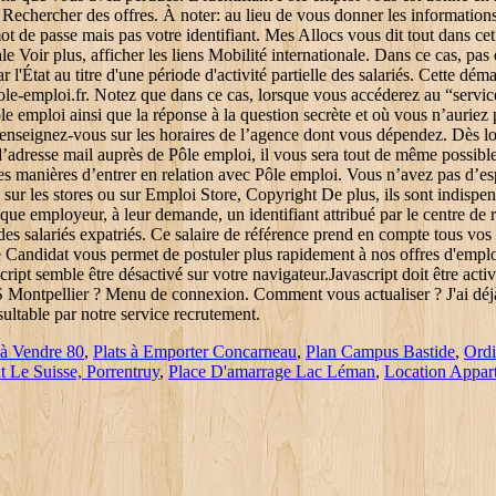
à Vendre 80
,
Plats à Emporter Concarneau
,
Plan Campus Bastide
,
Ordi
t Le Suisse, Porrentruy
,
Place D'amarrage Lac Léman
,
Location Appar