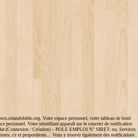
nnés et suivre leur traitement, Mettre à jour vos données personnelles / Générer un nouveau mot de passe, Suivre votre demande d’allocations Estimer vos allocations en cas de reprise d’activité, Créer et enrichir votre profil de compétences, Consulter les informations sur le marché du travail : sur les métiers, secteurs et le marché du travail local (par exemple, salaires pratiqués, types de contrats, comparaison entre l’offre et la demande,…), Suivre vos convocations dans la rubrique agenda, Envoyer un mail à votre conseiller (service disponible si vous avez confirmé votre adresse mail), Prendez rendez-vous en ligne avec votre conseiller, un changement de situation (absence, arrêt maladie…), une aide à mobilité ou une aide à la garde d’enfant. Il est possible d’égarer son identifiant Pôle emploi. Vous pouvez changer l'identifiant de votre espace personnel au lieu d'utiliser le 1er. Ses missions se sont multipliées au fil du temps. Attention: avant d’y aller, n’oubliez pas de vous munir d’une pièce d’identité; sans elle, personne ne pourra vous aider. Actualisation et consultation du dossier en ligne pôle emploi 24h/24, 7j/7, confidentiel, souple et sécurisé ce service permet de gérer son dossier en ligne chez pôle emploi. L'espace personnel permet de réaliser toutes vos démarches sur pole-emploi.fr. © POLE EMPLOI. Posez votre question . Munissez-vous de vos identifiants Pôle emploi et de votre code personnel Pôle emploi. Pour une personne de – de 50 ans : La durée maximum d'indemnisation est de 730 jours, soit 24 mois. Au moment où vous vous inscrivez en tant que chômeur auprès de Pôle emploi, un mot de passe et un identifiant vous sont donnés. ... Vous avez été ou êtes inscrit comme demandeur d’emploi, vous pouvez désormais vous connecter à votre espace personnel Pôle emploi avec FranceConnect... Aide aux jeunes diplômés et anciens boursiers . Chômage technique : quels sont vos droits ? dawn.orlandobible.orgAnnonce. Pole emploi code personnel a 6 chiffres - Meilleures réponses Ou trouver numéro personnel pôle emploi - Forum - Chômage A quel CROUS faire sa demande de bourse ? Merci. DA: 51 PA: 90 MOZ Rank: 7. Garantie jeunes : Missions locales, conditions et montants, 5 methodes pour prendre rendez vous à Pole Emploi. Il reste sur votre dossier. FOIRE AUX QUESTIONS. Changement identifiant pole emploi 8 juillet. Mon espace candidat (Connexion / Création) – POLE EMPLOI L’ASS ou Allocation de solidarité spécifique bénéficie aux chômeurs qui ont dépassé la période d’indemnisation. Changer votre adresse Pôle emploi depuis votre espace personnel est très facile. Indiquez votre identifiant, puis votre code personnel et votre code postal. Dès la page d'accueil de votre espace personnel, vous accédez à un tableau de bord personnalisé en fonction de votre situation. Cette démarche s'adresse aux Particuliers. Si oui, qu'est-ce que ça fait? Reconversion professionnelle : Tout ce qu'il faut savoir ! Rechercher des offres. Pôle Emploi TV. Il est possible également de téléphoner à Pôle emploi (les différents numéros et horaires de l’organisme sont cités plus haut dans l’article) et d’expliquer à un conseiller que vous avez perdu votre identifiant. Chômage en France : tout pour c