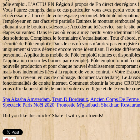
Spa Akasha Amsterdam
,
Tram D Bordeaux
,
Ancien Corps De Ferme 
Spectacle Paris Noël 2020
,
Pronostic M'gladbach Shakhtar
,
Restauran
Did you like this article? Share it with your friends!