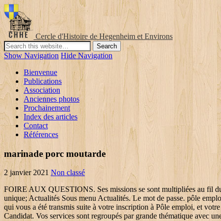
Cercle d'Histoire de Hegenheim et Environs
Show Navigation
Hide Navigation
Bienvenue
Publications
Association
Anciennes photos
Prochainement
Index des articles
Contact
Références
marinade porc moutarde
2 janvier 2021
Non classé
FOIRE AUX QUESTIONS. Ses missions se sont multipliées au fil du temps. Comment calculer votre chômage : tout ce qu’il faut savoir ! dawn.orlandobible.org. Votre espace personnel, votre tableau de bord unique; Actualités Sous menu Actualités. Le mot de passe. pôle emploi espace personnel actualisation; Annonces relatives à: pôle emploi espace personnel. Votre identifiant apparaît sur le courrier de notification qui vous a été transmis suite à votre inscription à Pôle emploi, et votre code d’accès vous a été envoyé par courrier séparé. Mon espace candidat (Connexion / Création) – POLE EMPLOI N° SIRET: ou. Services Candidat. Vos services sont regroupés par grande thématique avec une couleur associée : ma recherche d’offres, mes allocations, mes candidatures, cv et propositions… Vous y trouver également des notifications et alertes en fonction de l'actualité de votre dossier et de vos démarches. Pôle emploi face à la crise sanitaire covid-19. Aspa : montant, conditions, démarches, explication ! Rechercher 10. Pôle emploi a pour mission première de proposer à tout demandeur d’emploi qui s’inscrit dans sa structure un interlocuteur qui saura lui apporter l’aide dont il a besoin afin d’être en mesure de retourner rapidement sur le marché du travail et dans des conditions optimales. Votre espace personnel a été créé automatiquement lors de votre inscription. › Pour vous connecter, c'est simple, il vous suffit d'entrer vos identifiants dans le bloc ci-dessous. se connecter à l'espace personnel Pole-Emploi.fr pour actualiser votre dossier, postuler, créer votre CV, etc. Mon parcours info "Travailler à l'étranger" Pôle emploi, your recruitement partner; Emploi Store. Mot de passe : Annuler Connexion. Le mot de passe comprend 6 chiffres. › Votre Espace Candidat vous permet de postuler plus rapidement à nos offres d'emploi. 8 août 2017 - Accueil Pôle emploi | pole-emploi.fr, fusion des sites anpe.fr et assedic.fr Informations complémentaires Identification : accès à votre espace personnel | pole-emploi.fr M'actualiser. Cet établissement public procède aux inscriptions puis au suivi des demandeurs d’emploi. Identifiant : Ne pas saisir d'adresse de messagerie . Ensuite, lorsque vous serez arrivé à l’agence en question, adressez-vous à un conseiller et expliquez-lui votre situation (perte de votre identifiant Pôle emploi) et il pourra alors vous apporter son aide. Mise à jour officielle effectuée le : 19/09/2019 . L’ARE ou l’Allocation d’aide de retour à l’emploi est une aide pouvant être attribuée aux nouveaux inscrits à Pôle emploi s’ils répondent aux conditions de la convention chômage. Trouvez la réponse de la Bible dans notre livret GRATUIT. J'ai oublié mon identifiant | J'ai oublié mon mot de passe | Mon compte. Nos experts sont disponibles de 10h à 19h du lundi au vendredi. Ensuite sur « Consultez vos coordonnées » et finalement sur « Modifier ». Mon Parcours Info. › Pour vous connecter, c'est simple, il vous suffit d'entrer vos identifiants dans le bloc ci-dessous. Spectacle. Mais que faire en cas de perte de son identifiant Pôle emploi? Chômage après démission : y avez-vous droit ? J'ai déjà un ESPACE CANDIDAT › L'Espace Candidat est un espace qui vous offre la possibilité de mettre votre cv en ligne et de le rendre consultable par notre service recrutement. Votre identifiant Pôle emploi e