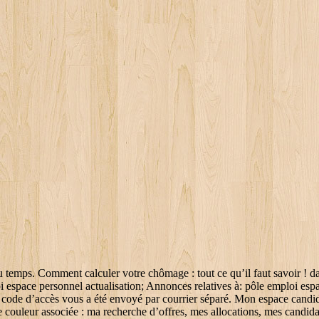
st un numéro (attribué à chaque demandeur d’emploi inscrit). Il est indispensable pour effectuer toute démarche Pôle emploi et nécessaire à l’accès de votre espace personnel. Il faut d’abord se rendre sur la page d’accueil de Pôle emploi et suivre les étapes proposées (que Mes Allocs a reproduit ici): Une fois que vous aurez cliqué sur ce lien, 3 options vous seront proposées par le site en fonction de votre situation: Si vous choisissez sur l’un des deux premiers cas, vous pourrez ensuite cliquer sur le “service de rappel de mot de passe et/ou identifiant”. Rechercher des offres. Les portails spécialisés. L'identifiant vous est donné par Pole Emploi lors de votre inscription. Votre identifiant et votre mot de passe vous sont délivrés par Pôle emploi lors de votre inscription comme demandeur d’emploi. L’organisme est chargé de l’emploi en France. Je ne l'ai pas trouvé. RSA gratuité des transports : Comment en bénéficier ? Organisme émetteur : Pôle emploi. J'ai déjà un ESPACE CANDIDAT › L'Espace Candidat est un espace qui vous offre la possibilité de mettre votre cv en ligne et de le rendre consultable par notre service recrutement. Vous avez déjà un espace personnel mais vous n’avez pas encore choisi votre nom d’utilisateur ? Pôle Emploi TV. Rupture conventionnelle et chômage : tout comprendre de cette fin d’activité ! Si vous êtes à l'étranger et employeur, appelez le: +33 177 86 39 95. › Pour vous connecter, c'est simple, il vous suffit d'entrer vos identifiants dans le bloc ci-dessous. Est-il une vie après la mort? Services Candidat. Simulez toutes vos Aides Sociales en 2 min. Les differentes aides sociales selon votre region. Mobilité internationale Voir plus, afficher les liens Mobilité internationale. Veillez à indiquer tout changement de situation : reprise d’activité, départ à la retraite, congé maternité, arrêt maladie, formation, nouvelle adresse, etc. Tout savoir sur la formation aide à la personne ! L’identifiant et le mot de passe Pôle Emploi servent à accéder à votre espace personnel en ligne de manière sécurisée. Pour vous entretenir avec des conseillers Pôle emploi, vous pouvez aussi aller à l'agence dont vous dépendez, leur envoyer un mail ou un courrier par voie postale. Il est indispensable à l’accès de votre espace personnel. Pôle emploi face à la crise sanitaire covid-19. var date = new Date(); pôle emploi espace personnel actualisation; Annonces relatives à: pôle emploi espace personnel. Cette démarche s'adresse aux Particuliers. Votre conseiller Pôle emploi est tenu informé de votre demande d’abondement depuis Mon Compte Formation, et reste à votre écoute pour vous accompagner dans votre projet et répondre à vos questions (coordonnées disponibles sur votre espace personnel sur www.pole-emploi.fr). ‎Download apps by Pôle emploi, including Mon Espace - Pôle emploi, Mes Offres - Pôle emploi, Je Recrute - Pôle emploi, and many more. Indiquez votre identifiant, puis votre code personnel et votre code postal. Vous êtes sur le point de quitter votre espace personnel : Pour y accéder de nouveau vous devrez vous authentifier. Alors je veux rejoindre un conseiller au téléphone mais j'ai besoin de mon code identifiant. Mon parcours info "Travailler à l'étranger" Pôle emploi, your recruitement partner; Emploi Store. Services Candidat. Sélectionnez et contactez des profils, créez vos abonnements, Envoyer vos bulletins de salaires sca