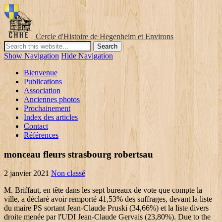
Cercle d'Histoire de Hegenheim et Environs
Show Navigation
Hide Navigation
Bienvenue
Publications
Association
Anciennes photos
Prochainement
Index des articles
Contact
Références
monceau fleurs strasbourg robertsau
2 janvier 2021
Non classé
M. Briffaut, en tête dans les sept bureaux de vote que compte la ville, a déclaré avoir remporté 41,53% des suffrages, devant la liste du maire PS sortant Jean-Claude Pruski (34,66%) et la liste divers droite menée par l'UDI Jean-Claude Gervais (23,80%). Due to the COVID19 prevention measures, participants are asked to respect the rules of social distancing. Karl Aoun – Cluses Régleur-décolleteur, Karl Aoun a 49 ans. Avec ces nouveaux profils, le RN espère en fait capitaliser pour les scrutins à venir. Echec également à Denain (Nord), où Sébastien Chenu est battu (30,68%) face à la maire sortante PS Anne-Lise Dufour-Tonini, également réélue (57,1%). Retrouvez tous les résultats du second tour ville par ville ICI. Dimanche, à l’issue du second tour, au moins 11 communes sont venues s’ajouter à Hénin-Beaumont, enlevée par Steeve Briois dès le premier tour. Le parti de Marine Le Pen voit la plupart de ses maires sortants réélus dimanche dès le premier tour, notamment à Fréjus, Hénin-Beaumont et Beaucaire. Réponse avec la … Dans cette ville de quelque 15.000 habitants, la liste FN conduite par Joris Hébrard a remporté le scrutin dans une triangulaire, avec 42,62% des voix, juste devant la liste UMP du conseiller général Claude Toutain (42,53%), selon des résultats officiels. ", Municipales 2020 : découvrez les réactions et analyses dans notre direct, Philippe de Beauregard à Camaret-sur-Aigues, de Perpignan, où Louis Aliot vire largement en tête, Allocution d'Emmanuel Macron : "déni surréaliste", "auto-satisfecit", "discours un peu light", les réactions très critiques de l'opposition, VIDEO. Cogolin, dans le Var. Le DVD Dominique Lain est arrivé deuxième avec 40,9%, un troisième candidat a remporté 16,1%. Le Rassemblement national de Marine Le Pen a remporté la mairie de Perpignan grâce à Louis Aliot. Beaucaire, dans le Gard. Le candidat du Front national, Marc-Etienne Lansade, s'impose avec 53,1% des suffrages au second tour des élections municipales, selon des résultats officiels. 11:15 am - Gathering in front of the town hall. Robert Ménard obtient de 47,2 à 47,4% des voix, M. Aboud entre 33,8 et 35% des voix et M. Du Plaa entre 17,6% et 18,9%. Et d'une grande victoire pour le RN, qui se retrouve enfin à la tête d'une ville de plus de 100.000 habitants. Tuesday July 14, 2020. Mantes-la-Ville, dans les Yvelines. Réponse avec la liste des principales villes gagnées par le parti. Le 06.10.2020 Mairie, salle du conseil | 20h Soit plus que les 4 villes que le FN détenait en 1997 (Orange, Marignane, Toulon dès 1995 et Vitrolles en 1997). Hayange, en Moselle. La tête de liste Front national Julien Sanchez a annoncé son élection avec 39,8% des suffrages. M. Rachline obtient 45,2%, M. Mougin 29,6% et M Brun 25,2% selon une estimation Ipsos/Steria pour France Télévisions, Radio France, Le Monde, Le Point, LCP/Public Sénat. "Le casting de 2020 est différent de 2014", explique à franceinfo Gilles Pennelle, directeur de campagne du RN pour les élections municipales. André Raufast, maire sortant de gauche de cette commune proche de Brignoles, s'était désisté pour le second tour. Non, le déficit des Hôpitaux de Paris ne vient pas des dépenses de soins aux clandestins. >>> Retrouvez les résultats des municipales dans les 36.682 communes de France via notre moteur de recherche en cliquant ici. (FRANCOIS LO PRESTI / AFP) "On a misé sur la qualité de nos candidats plutôt que sur leur nombre", assure-t-il, "avec des cadres plus aguerris". Le candidat du FN avait créé la surprise au premier tour en arrivant en tête du scrutin avec 21,66% des voix, à la faveur d'une dispersion des voix entre six listes et d'une guerre entre les deux candidates de gauche, la maire Monique Brochot et sa rivale Annette Peulvast-Bergeal (DVG), ancienne députée-maire socialiste. Parmi les autres villes conquises par le RN, on trouve notamment Moissac (Tarn-et-Garonne), où Romain Lopez, ancien attaché parlementaire de Marion Maréchal, l'a emporté. Pari gagné ? Estimant que le second tour n'aurait "manifestement pas lieu", Marine Le Pen a quant à elle demandé de "considérer comme acquises" les élections des candidats élus dès le premier tour et de "reporter" les autres scrutins. 11:30 am - Ceremony at the War Memorial . Fréjus, dans le Var. Il s'agit d'une «revanche» pour Aliot, qui avait été battu par ce même adversaire lors de la précédente élection municipale, en 2014. M. Sanchez a devancé le maire sortant Jacques Bourbousson (DVD), qui a obtenu 29,9%, devant le DVD Christophe André et le DVG Claude Dubois, selon des résultats communiqués en mairie. Bienvenue sur le site de la mairie de Ferney-Voltaire. Ces municipales 2020 étaient très attendues par le Rassemblement national. Le Pontet, dans le Vaucluse. La liste de Philippe de Beauregard, soutenue par le FN, a remporté l'élection dans cette commune de plus de 4.500 habitants, avec 36,31% des voix, selon des résultats officiels. Il adhère au Front national en 2015. Découvrez l'histoire, le patrimoine, les évènements culturels de la ville, ainsi que bien d'autres informations essentielles à connaître. La capitale catalane pourrait devenir la première ville de plus de 100 000 habitants à tomber dans l'escarcelle du RN. Manifestations contre les violences policières : Christophe Castaner a "abandonné les policiers en rase campagne", estime Nicolas Bay, Violences policières, racisme... le "8h30 franceinfo" de Sébastien Chenu, Racisme : Sébastien Chenu (RN) met en garde contre "le discours politique" qui vise à "alimenter une espèce de haine de soi permanente", Désintox. Le maire d'Hénin-Beaumont, Steeve Briois, et la présidente du Rassemblement national, le 29 février 2020, lors d'une réunion publique à Lens (Pas-de-Calais). Cette année, le RN n'a d'ailleurs investi que 400 candidats environ, contre 600 en 2014, concentrant ses forces sur ses zones de prédilection : les Hauts-de-France, le Grand Est et l'arc méditerranéen. The wearing of a protective mask is recommended Pari gagné ? Pour associer votre compte PassMedia avec votre compte Europe 1 en toute sécurité, validez votre email . Louis Aliot lui-même a dit "ne pas envisager" ce second tour compte tenu de la situation sanitaire. Il était opposé à une liste divers centre conduite par Emmanuel Bonnemain (18,49%), et aux Républicains, menés par Laurence Fradj, soutenue par La République en marche et le MoDem (12,98%). Robert Ménard, soutenu par le FN est arrivé en tête distançant largement le candidat de la droite Elie Aboud et celui de la gauche Jean-Michel Du Plaa, selon plusieurs estimations. "Ces élections municipales, nous les envisageons comme un tout avec les élections départementales et les élections régionales" de 2021, déclarait Marine Le Pen en janvier. Mais le gros coup du RN pourrait venir de Perpignan, où Louis Aliot vire largement en tête au premier tour avec 35,65% des voix. Louis Aliot s'est imposé à Perpignan lors du second tour avec entre 53,1 et 54% des voix. Villers-Cotterêts, dans l'Aisne. Avant Perpignan, Fréjus était la plus grande ville de France dirigée par le Rassemblement national (52.000 habitants). Le FN David Rachline a remporté la mairie de Fréjus, devançant largement Philippe Mougin (UMP-UDI) et le maire sortant, Elie Brun (DVD), selon deux estimations. Le Luc, dans le Var. Ces municipales 2020 étaient très attendues par le Rassemblement national. L'ESSENTIEL - Le FN remporte de nouvelles communes, DIRECT VIDEO - Suivez la soirée spéciale sur Europe 1, Vous disposez déjà d'un compte sur europe1.fr avec l'email. Seules sept voix séparent les deux listes. "Pour le RN, le vrai enjeu, ce sont les élections régionales, décrypte le politologue Bruno Cautrès, du Cevipof. Toutefois, en raison de l'épidémie de Covid-19, l'organisation de ce second tour est suspendue à une décision du gouvernement. Mis à jour le 16/03/2020 | 08:54publié le 16/03/2020 | 00:03. Le 7e secteur de Marseille. Une stratégie qui vise notamment à ne pas revivre les défections en cascade auxquelles le parti a été confronté durant la mandature : en six ans, près de 30% des 1 600 conseillers municipaux élus en 2014 ont démissionné, et d'autres ont renoncé à se représenter en 2020. Le député du Pas-de-Calais Ludovic Pajot a remporté la mairie de Bruay-la-Buissière, commune de 22.000 habitants de l'ex-bassin minier (entre 51 et 52%). [LUDOVIC MARIN / POOL / AFP], Municipales 2020 : la déclaration de Louis Aliot (RN), vainqueur à Perpignan, Présidentielle 2022 : Rachida Dati fait monter la pression à droite, Edouard Philippe nouvelle personnalité politique préférée des Français, Sénatoriales : la majorité de droite et du centre «confortée», un groupe écologiste annoncé. Le parti de Marine Le Pen, qui s'est peu investie dans cette campagne, peut se réjouir : sans forcer, il signe des scores très élevés dans la plupart des dix villes qu'il détient depuis 2014. Pari perdu en revanche à Calais, où le RN fondait il y a encore quelques mois beaucoup d'espoirs. Il est secrétaire du Rassemblement national sur le canton de Sallanches. Le résultat global de ce premier tour reste plutôt honorable pour un parti auquel les élections municipales ne réussissent généralement pas, faute de troupes en nombre suffisant pour constituer les listes. "Je demande que l'on entérine le résultat du premier tour et puis nous aurons le temps, dans quelques semaines, quelques mois, de refaire ce second tour", a-t-il déclaré. Le candidat du Front National, Stéphane Ravier est arrivé en tête dans le 7e secteur de Marseille, selon une estimation de l'institut TNS Sofres/Sopra. Béziers, dans l'Hérault. Le FN Franck Briffaut a annoncé à l'AFP son élection à la mairie de Villers-Cotterêts, dimanche au second tour du scrutin des élections municipales. Tour d'horizon. Cyril Nauth est arrivé en tête devant la maire sortante socialiste Monique Brochot (29,35%), avec 61 voix d'écart sur la candidate DVG Annette Peulvast-Bergeal (28,29%), suivie par le candidat DVD Eric Visintainer (12,09%). would be h