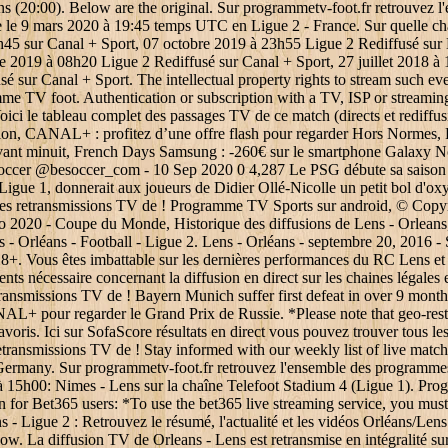
ns (20:00). Below are the original. Sur programmetv-foot.fr retrouvez 
ce le 9 mars 2020 à 19:45 temps UTC en Ligue 2 - France. Sur quelle ch
20h45 sur Canal + Sport, 07 octobre 2019 à 23h55 Ligue 2 Rediffusé su
e 2019 à 08h20 Ligue 2 Rediffusé sur Canal + Sport, 27 juillet 2018 à
é sur Canal + Sport. The intellectual property rights to stream such ev
amme TV foot. Authentication or subscription with a TV, ISP or streamin
oici le tableau complet des passages TV de ce match (directs et rediffus
on, CANAL+ : profitez d’une offre flash pour regarder Hors Normes, 
avant minuit, French Days Samsung : -260€ sur le smartphone Galaxy No
occer @besoccer_com - 10 Sep 2020 0 4,287 Le PSG débute sa saison en
 Ligue 1, donnerait aux joueurs de Didier Ollé-Nicolle un petit bol d'ox
tes les retransmissions TV de ! Programme TV Sports sur android, © Cop
ro 2020 - Coupe du Monde, Historique des diffusions de Lens - Orlean
- Orléans - Football - Ligue 2. Lens - Orléans - septembre 20, 2016 - S
18+. Vous êtes imbattable sur les dernières performances du RC Lens et
nts nécessaire concernant la diffusion en direct sur les chaines légales
ransmissions TV de ! Bayern Munich suffer first defeat in over 9 months,
AL+ pour regarder le Grand Prix de Russie. *Please note that geo-restr
 favoris. Ici sur SofaScore résultats en direct vous pouvez trouver tou
etransmissions TV de ! Stay informed with our weekly list of live mat
n Germany. Sur programmetv-foot.fr retrouvez l'ensemble des programmes
0 à 15h00: Nimes - Lens sur la chaîne Telefoot Stadium 4 (Ligue 1). P
on for Bet365 users: *To use the bet365 live streaming service, you must
 Ligue 2 : Retrouvez le résumé, l'actualité et les vidéos Orléans/Lens a
ow. La diffusion TV de Orleans - Lens est retransmise en intégralité su