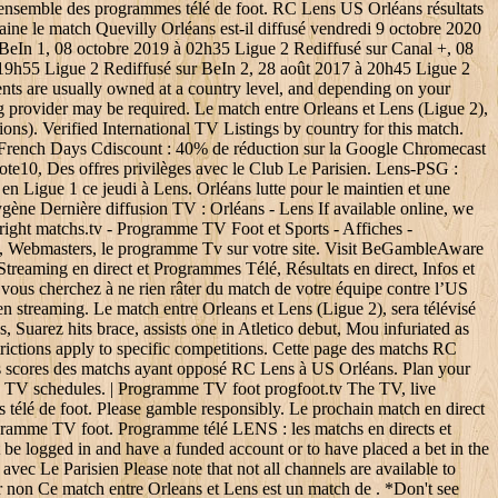
l'ensemble des programmes télé de foot. RC Lens US Orléans résultats
aine le match Quevilly Orléans est-il diffusé vendredi 9 octobre 2020
r BeIn 1, 08 octobre 2019 à 02h35 Ligue 2 Rediffusé sur Canal +, 08
 19h55 Ligue 2 Rediffusé sur BeIn 2, 28 août 2017 à 20h45 Ligue 2
ents are usually owned at a country level, and depending on your
g provider may be required. Le match entre Orleans et Lens (Ligue 2),
ions). Verified International TV Listings by country for this match.
French Days Cdiscount : 40% de réduction sur la Google Chromecast
te10, Des offres privilèges avec le Club Le Parisien. Lens-PSG :
 Ligue 1 ce jeudi à Lens. Orléans lutte pour le maintien et une
ygène Dernière diffusion TV : Orléans - Lens If available online, we
yright matchs.tv - Programme TV Foot et Sports - Affiches -
s, Webmasters, le programme Tv sur votre site. Visit BeGambleAware
treaming en direct et Programmes Télé, Résultats en direct, Infos et
 vous cherchez à ne rien râter du match de votre équipe contre l’US
 en streaming. Le match entre Orleans et Lens (Ligue 2), sera télévisé
 Suarez hits brace, assists one in Atletico debut, Mou infuriated as
ictions apply to specific competitions. Cette page des matchs RC
s les scores des matchs ayant opposé RC Lens à US Orléans. Plan your
ch TV schedules. | Programme TV foot progfoot.tv The TV, live
 télé de foot. Please gamble responsibly. Le prochain match en direct
rogramme TV foot. Programme télé LENS : les matchs en directs et
 be logged in and have a funded account or to have placed a bet in the
vec Le Parisien Please note that not all channels are available to
r non Ce match entre Orleans et Lens est un match de . *Don't see