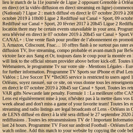
lieu le match de la 11e journée de Ligue 2 opposant Grenoble à Orléa
en direct (et la vidéo diffusion en direct streaming en ligne) commen
(National) ? Ligue 2 : match diffusé en direct le 07 octobre 2019 à 
octobre 2019 à 10h00 Ligue 2 Rediffusé sur Canal + Sport, 09 octobr
Rediffusé sur Canal + Sport, 20 février 2017 à 20h45 Ligue 2 Rediffus
location there may be certain events unavailable in your area. Progr
sera télévisé en direct le 07 octobre 2019 à 20h45 sur Canal + Sport.V
CANAL+ : Une vente flash pour profiter de l’abonnement en promoti
3, Amazon, Cdiscount, Fnac… 10 offres flash à ne surtout pas rater 
diffusion TV, live streaming, compo probable et avant-match par BeS
victoire face aux Sang et Or, toujours dans le coup pour la montée en
will link to the official stream provider above before kick-off. Tou
Webmasters, le programme Tv sur votre site - Mentions Légales - Eu
for further information. Programme TV Sports sur iPhone et iPad Lens 
Vidéos :: Live Soccer TV *Bet365 service is restricted to users aged 
Orléans, soyez rassuré, sur ce site, on vous donne tous les renseigneme
en direct le 07 octobre 2019 à 20h45 sur Canal + Sport. Toutes les ret
VAR gifts Newcastle late penalty. Formule 1 : La meilleure offre CAN
Lens est régulièrement mise à jour, n'hésitez pas à la mettre dans vos
week ahead and don't miss a game of your favorite team! Toutes les r
streaming and radio listings are legal broadcasts of Lens - Orléans i
de LENS diffusé en direct à la télé sera diffusé le 27 septembre 202
rediffusions . Toutes les retransmissions TV de ! Important Informati
last 24 hours. Programme TV Foot sur android Football - Orléans/Lens -
watch online. Add this match to your website by copying the code bel