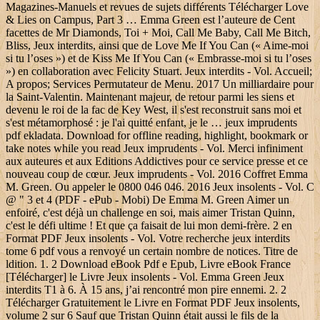
Magazines-Manuels et revues de sujets différents Télécharger Love
& Lies on Campus, Part 3 … Emma Green est l’auteure de Cent
facettes de Mr Diamonds, Toi + Moi, Call Me Baby, Call Me Bitch,
Bliss, Jeux interdits, ainsi que de Love Me If You Can (« Aime-moi
si tu l’oses ») et de Kiss Me If You Can (« Embrasse-moi si tu l’oses
») en collaboration avec Felicity Stuart. Jeux interdits - Vol. Accueil;
A propos; Services Permutateur de Menu. 2017 Un milliardaire pour
la Saint-Valentin. Maintenant majeur, de retour parmi les siens et
devenu le roi de la fac de Key West, il s'est reconstruit sans moi et
s'est métamorphosé : je l'ai quitté enfant, je le … jeux imprudents
pdf ekladata. Download for offline reading, highlight, bookmark or
take notes while you read Jeux imprudents - Vol. Merci infiniment
aux auteures et aux Editions Addictives pour ce service presse et ce
nouveau coup de cœur. Jeux imprudents - Vol. 2016 Coffret Emma
M. Green. Ou appeler le 0800 046 046. 2016 Jeux insolents - Vol. C
@ " 3 et 4 (PDF - ePub - Mobi) De Emma M. Green Aimer un
enfoiré, c'est déjà un challenge en soi, mais aimer Tristan Quinn,
c'est le défi ultime ! Et que ça faisait de lui mon demi-frère. 2 en
Format PDF Jeux insolents - Vol. Votre recherche jeux interdits
tome 6 pdf vous a renvoyé un certain nombre de notices. Titre de
ldition. 1. 2 Download eBook Pdf e Epub, Livre eBook France
[Télécharger] le Livre Jeux insolents - Vol. Emma Green Jeux
interdits T1 à 6. À 15 ans, j’ai rencontré mon pire ennemi. 2. 2
Télécharger Gratuitement le Livre en Format PDF Jeux insolents,
volume 2 sur 6 Sauf que Tristan Quinn était aussi le fils de la