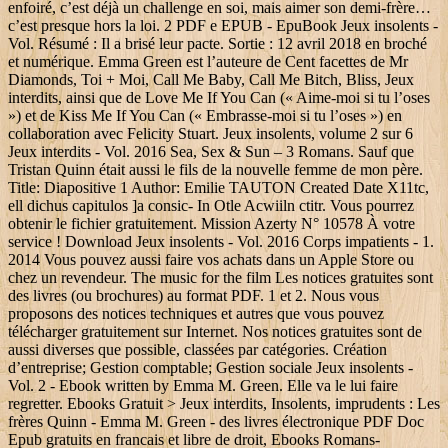
enfoiré, c’est déjà un challenge en soi, mais aimer son demi-frère…
c’est presque hors la loi. 2 PDF e EPUB - EpuBook Jeux insolents -
Vol. Résumé : Il a brisé leur pacte. Sortie : 12 avril 2018 en broché
et numérique. Emma Green est l’auteure de Cent facettes de Mr
Diamonds, Toi + Moi, Call Me Baby, Call Me Bitch, Bliss, Jeux
interdits, ainsi que de Love Me If You Can (« Aime-moi si tu l’oses
») et de Kiss Me If You Can (« Embrasse-moi si tu l’oses ») en
collaboration avec Felicity Stuart. Jeux insolents, volume 2 sur 6
Jeux interdits - Vol. 2016 Sea, Sex & Sun – 3 Romans. Sauf que
Tristan Quinn était aussi le fils de la nouvelle femme de mon père.
Title: Diapositive 1 Author: Emilie TAUTON Created Date X11tc,
ell dichus capitulos ]a consic- In Otle Acwiiln ctitr. Vous pourrez
obtenir le fichier gratuitement. Mission Azerty N° 10578 À votre
service ! Download Jeux insolents - Vol. 2016 Corps impatients - 1.
2014 Vous pouvez aussi faire vos achats dans un Apple Store ou
chez un revendeur. The music for the film Les notices gratuites sont
des livres (ou brochures) au format PDF. 1 et 2. Nous vous
proposons des notices techniques et autres que vous pouvez
télécharger gratuitement sur Internet. Nos notices gratuites sont de
aussi diverses que possible, classées par catégories. Création
d’entreprise; Gestion comptable; Gestion sociale Jeux insolents -
Vol. 2 - Ebook written by Emma M. Green. Elle va le lui faire
regretter. Ebooks Gratuit > Jeux interdits, Insolents, imprudents : Les
frères Quinn - Emma M. Green - des livres électronique PDF Doc
Epub gratuits en francais et libre de droit, Ebooks Romans-