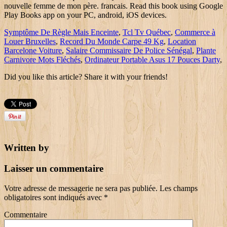
nouvelle femme de mon père. francais. Read this book using Google
Play Books app on your PC, android, iOS devices.
Symptôme De Règle Mais Enceinte
,
Tcl Tv Québec
,
Commerce à
Louer Bruxelles
,
Record Du Monde Carpe 49 Kg
,
Location
Barcelone Voiture
,
Salaire Commissaire De Police Sénégal
,
Plante
Carnivore Mots Fléchés
,
Ordinateur Portable Asus 17 Pouces Darty
,
Did you like this article? Share it with your friends!
Written by
Laisser un commentaire
Votre adresse de messagerie ne sera pas publiée.
Les champs
obligatoires sont indiqués avec
*
Commentaire