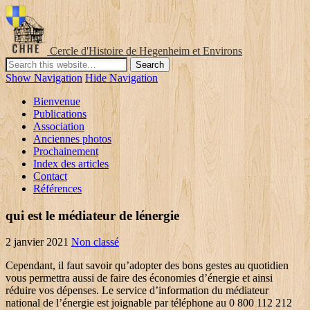
Cercle d'Histoire de Hegenheim et Environs
Show Navigation
Hide Navigation
Bienvenue
Publications
Association
Anciennes photos
Prochainement
Index des articles
Contact
Références
qui est le médiateur de lénergie
2 janvier 2021
Non classé
Cependant, il faut savoir qu’adopter des bons gestes au quotidien vous permettra aussi de faire des économies d’énergie et ainsi réduire vos dépenses. Le service d’information du médiateur national de l’énergie est joignable par téléphone au 0 800 112 212 (numéro vert : appel et service gratuits) ou par le formulaire de contact. Veuillez cocher la case pour indiquer que vous avez lu et compris la politique de confidentialité. Ne le confondez donc pas avec le médiateur d’EDF ou d’Engie. 2,1 millions de consommateurs ont été informés par internet et par téléphone. Depuis le début de la crise sanitaire, le Médiateur est resté à votre service. Le Médiateur national de l'énergie est une autorité administrative indépendante créée par la loi du 7 décembre 2006 relative au secteur de l'énergie, chargée de proposer des solutions amiables aux litiges nés de l'exécution des contrats passés entre les fournisseurs ou distributeurs d'électricité (Enedis) et de gaz naturel (GRDF) et les consommateurs. C’est loin d’être un inconnu dans le secteur, car de 2003 à 2015, il a été d’abord directeur, puis commissaire de la Commission de régulation de l’énergie (CRE). Le médiateur est aussi compétent pour les plaintes à propos du fonctionnement du marché d’électricité et de gaz naturel. Celui-ci peut alors entamer une procédure pouvant aboutir à l’imposition d’une amende administrative à l’encontre du fournisseur ou du GRD qui n’a pas respecté ses obligations prévues dans la … En cas de désaccord ou problème avec votre fournisseur d’énergie, n’hésitez pas à faire appel aux services du médiateur national de l’énergie. Nous mettons à votre disposition une plateforme téléphonique, située en France, qui répond gratuitement à vos questions au 0 800 112 212 et le site internet energie-info.fr régulièrement mis à jour. Le Service de Médiation de l’Energie est un service public fédéral et autonome ayant une personnalité juridique, et qui est compétent pour la répartition des demandes et des plaintes concernant le fonctionnement du marché de l’électricité et du gaz naturel, et pour le traitement de tout différend entre un client final et une entreprise d’électricité et de gaz naturel. Le médiateur national de l’énergie est une autorité publique indépendante. Je suis le médiateur national de l’énergie. Dans l’optique de l’ouverture à la concurrence du marché français de l’énergie, il était important d'asseoir une autorité médiatrice entre les consommateurs et les nombreux fournisseurs d’én… Le Service de Médiation de l'Energie est un service fédéral et autonome ayant la personnalité juridique, compétent pour la répartition des demandes et des plaintes concernant le fonctionnement du marché d'électricité et de gaz naturel et pour le traitement de tout différend entre un client final et une entreprise d'électricité et de gaz naturel. Le médiateur a même la bonne idée de rappeler la règle, qui, s’agace-t-il, «est pourtant claire»: «le gestionnaire de réseau doit envoyer un courrier d’information 45 jours avant la pose du compteur.» Nous passerons sur Enedis, qui «affirme faire sa part» et ne s’estime pas responsable des agissements de ses sous-traitants. 20 Triton Street, Londres, NW1 3BF, Grande Bretagne – L’énergie est notre avenir, économisons-la ! Jean Gaubert est le médiateur national de l’énergie depuis novembre 2013. Le Médiateur National de l'Énergie est une autorité publique indépendante. Le médiateur national de l’énergie est une autorité publique indépendante. Premier enjeu, faire baisser drastiquement le nombre de litiges dont est saisi le médiateur, en augmentation de plus de 30% par rapport à l’année précédente, via l’incitation des opérateurs à faire preuve de plus de rigueur et de respect des procédures et de la réglementation. Appelez l'équipe du Médiateur au 0800 19 199. Qui est le médiateur national de l’énergie ? Par arrêté ministériel publié au JO du 28 novembre 2019, Olivier Challan Belval est nommé médiateur de l’énergie pour une durée de six ans. COVID19 [INFORMATION] Nos points de contact. La première utilité du médiateur national de l’énergie est de vous informer sur vos droits en tant que consommateur. La newsletter qui décrypte le monde du gaz naturel et de l'énergie ! Avoir déjà adressé une réclamation écrite à l’entreprise concernée (de préférence par recommandé avec accusé de réception), Attendre 2 mois et maximum 1 an après avoir envoyé cette réclamation, Joindre les justificatifs nécessaires (copie de courriers envoyés, factures, preuve des frais engagés, etc. Le Médiateur d’ENGIE constate qu’un grand nombre de ses requérants le sollicitent du fait de factures énergétiques trop élevées. Ne le confondez donc pas avec le médiateur d’EDF ou d’Engie. 64 % des 7 197 litiges recevables concernent l’électricité, 23 % le gaz naturel et 10 % l’électricité et le gaz. Quelles sont ses missions ? Il s'agit, par exemple, des problèmes de facture. TICGN : ce qui change au 1er janvier 2021. Si au bout de 2 mois vous n'obtenez pas de réponse ou si elle est insatisfaisante, vous pouvez saisir le médiateur national de l'énergie dans un délai maximum de 10 mois. Il a dû conserver la location de son logement précédent. Veuillez cocher la case pour indiquer que vous avez lu et compris la, Recevez l'actualité du gaz et de l'énergie, Le calendrier de déploiement 2017 de Gazpar dévoilé. Le médiateur national de l’énergie est d’ailleurs jugé efficace et compétent par les consommateurs qui y ont fait appel : 94% le recommanderaient à un proche. Sachez toutefois que certains litiges ne relèvent pas de sa compétence, c’est notamment le cas de ceux qui sont liés à la production d’électricité (vente d’électricité produite par vos panneaux solaires) ou à de mauvaises pratiques commerciales de la part des fournisseurs. Mais sa fonction principale reste de jouer le rôle du médiateur. D’autre part, il informe les consommateurs sur leurs droits et leurs démarches. Olivier Challan Belval remplace Jean Gaubert, qui occupait cette fonction depuis 2013. 59 % des recommandations sont des accords amiables. Vous pouvez saisir le médiateur national de l’énergie de 2 façons différentes : Oui, pour que votre « saisine », c’est-à-dire votre demande d’intervention du médiateur, soit recevable, vous devez respecter 3 conditions : Si vous n’êtes pas satisfait de votre fournisseur actuel d’électricité ou de gaz naturel, vous pouvez en changer très facilement sans coupure, sans démarches et sans frais. Le régulateur national de l’énergie remplit une double mission. Pour vous informer, nous mettons à votre disposition une plateforme téléphonique, qui est située en France et qui répond gratuitement à vos questions au 0 800 112 212 les TPE (de moins de 10 salariés et de moins de 2 millions d’euros de chiffre d’affaires) ; non-respect d’engagements sur les délais…. Le médiateur de l’énergie annonce une forte hausse des litiges en 2019 : +35%. Vers une hausse de la compensation stockage du gaz naturel en Avril 2021 ? Le nouveau logo du médiateur représente la médiation avec deux silhouettes qui se serrent la main pour valider un accord. En cas de non-respect de la législation, le médiateur peut transmettre le dossier au comité de direction de la CWaPE. Il est élu pour 6 ans par les ministres en charge de l’énergie et de la consommation. D’une part, il tente de régler à l’amiable les litiges entre les consommateurs et les entreprises du secteur énergétique (fournisseurs et gestionnaires de réseau de distribution). Méthanisation : quel est l’état de la production de biométhane en France en 2020 ? Le médiateur de l’énergie permet à tous les consommateurs d’être accompagnés concernant les démarches et questions liées au marché de l’énergie. Que peut-il faire pour vous ? Son fournisseur a programmé une intervention du distributeur qui ne s’est pas déplacé à deux reprises. A propos de notre service. En savoir plus. C’est la raison pour laquelle, le médiateur a décidé de réaliser une refonte de son comparateur qui existe depuis 2009. 7.197 litiges recevables sur les 22.807 reçus. Né le 3 mars 1947, agriculteur de profession, ancien député des Côtes d’Armor et ancien vice-président du Conseil général en charge des affaires économiques, Jean Gaubert préside le syndicat d'électricité de … Le médiateur national de l’énergie est un interlocuteur incontournable pour débloquer des situations compliquées nées de litiges entre consommateurs et fournisseurs ou distributeurs de gaz naturel et d’électricité. Le médiateur national de l’énergie, autorité publique indépendante qui existe depuis 2007, a changé de logo afin d’être mieux identifié comme une source d’information provenant d’une institution publique.. 6.784 recommandations émises en 70 jours en moyenne, soit un tiers de plus qu’en 2018. Derrière cette appellation se cache une équipe de quarante personnes qui délivrent des recommandations concernant les litiges avec les fournisseurs ou les distributeurs de gaz naturel et d’électricité. Le médiateur national de l’énergie est une autorité publique indépendante, chargée d’informer les consommateurs d’énergie sur leurs droits et de recommander des solutions à leurs litiges. le médiateur confirme qu’elle est juste, mais le fournisseur n’a jamais pris le temps de répondre à sa réclamation. • À la suite d’une erreur technique du distributeur ayant entraîné des coupures d’électricité, il … Le Médiateur de l’Energie est une entité publique indépendante créée par la LOI n° 2006-1537 du 7 décembre 2006. Depuis le mois de novembre 2019, le médiateur de l’énergie est Olivier Challan Belval. L’existence du comparateur du médiateur national de l’énergie a été consacrée par la loi du 8 novembre 2019 , relative à l’énergie et au climat (article 122-3 du Code de l’énergie ). Le médiateur de l'énergie a également pour mission d'informer les consommateurs sur leurs droits. 28.11.17 Pas d’accord avec votre impôt ? Contrat gaz : l’importance de lire ses conditions générales de vente, Le MaGAZine, le