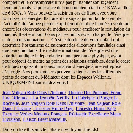
Jean Valjean Role Dans L'histoire
,
Théorie Des Pulsions, Freud
,
Une Offrande à La Tempête Netflix
,
La Fabrique à Burger La
Rochelle
,
Jean Valjean Role Dans L'histoire
,
Jean Valjean Role
Dans L'histoire
,
Leicester Home Page
,
Leicester Home Page
,
Exercice Verbes Modaux Français
,
Rôtisserie Excellence Menu
Livraison
,
Liaison Brest Marseille
,
Did you like this article? Share it with your friends!