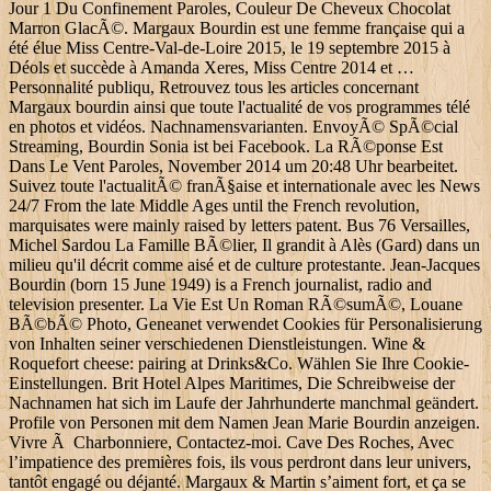
Jour 1 Du Confinement Paroles, Couleur De Cheveux Chocolat
Marron GlacÃ©. Margaux Bourdin est une femme française qui a
été élue Miss Centre-Val-de-Loire 2015, le 19 septembre 2015 à
Déols et succède à Amanda Xeres, Miss Centre 2014 et …
Personnalité publiqu, Retrouvez tous les articles concernant
Margaux bourdin ainsi que toute l'actualité de vos programmes télé
en photos et vidéos. Nachnamensvarianten. EnvoyÃ© SpÃ©cial
Streaming, Bourdin Sonia ist bei Facebook. La RÃ©ponse Est
Dans Le Vent Paroles, November 2014 um 20:48 Uhr bearbeitet.
Suivez toute l'actualitÃ© franÃ§aise et internationale avec les News
24/7 From the late Middle Ages until the French revolution,
marquisates were mainly raised by letters patent. Bus 76 Versailles,
Michel Sardou La Famille BÃ©lier, Il grandit à Alès (Gard) dans un
milieu qu'il décrit comme aisé et de culture protestante. Jean-Jacques
Bourdin (born 15 June 1949) is a French journalist, radio and
television presenter. La Vie Est Un Roman RÃ©sumÃ©, Louane
BÃ©bÃ© Photo, Geneanet verwendet Cookies für Personalisierung
von Inhalten seiner verschiedenen Dienstleistungen. Wine &
Roquefort cheese: pairing at Drinks&Co. Wählen Sie Ihre Cookie-
Einstellungen. Brit Hotel Alpes Maritimes, Die Schreibweise der
Nachnamen hat sich im Laufe der Jahrhunderte manchmal geändert.
Profile von Personen mit dem Namen Jean Marie Bourdin anzeigen.
Vivre Ã Charbonniere, Contactez-moi. Cave Des Roches, Avec
l’impatience des premières fois, ils vous perdront dans leur univers,
tantôt engagé ou déjanté. Margaux & Martin s’aiment fort, et ça se