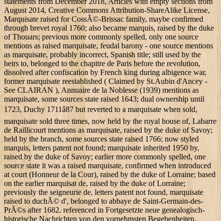
statements from December 2018, Articles with empty sections from
August 2014, Creative Commons Attribution-ShareAlike License,
Marquisate raised for CossÃ©-Brissac family, maybe confirmed
through brevet royal 1760; also became marquis, raised by the duke
of Thouars; previous more commonly spelled, only one source
mentions as raised marquisate, feudal barony - one source mentions
as marquisate, probably incorrect, Spanish title; still used by the
heirs to, belonged to the chapitre de Paris before the revolution,
dissolved after confiscation by French king during albigence war,
former marquisate reestablished ( Claimed by St.Aubin d'Ancey -
See CLAIRAN ), Annuaire de la Noblesse (1939) mentions as
marquisate, some sources state raised 1643; dual ownership until
1723, Duchy 1711â87 but reverted to a marquisate when sold,
marquisate sold three times, now held by the royal house of, Labarre
de Raillicourt mentions as marquisate, raised by the duke of Savoy;
held by the branch, some sources state raised 1766; now styled
marquis, letters patent not found; marquisate inherited 1950 by,
raised by the duke of Savoy; earlier more commonly spelled, one
source state it was a raised marquisate, confirmed when introduced
at court (Honneur de la Cour), raised by the duke of Lorraine; based
on the earlier marquisat de, raised by the duke of Lorraine;
previously the seigneurie de, letters patent not found, marquisate
raised to duchÃ© d', belonged to abbaye de Saint-Germain-des-
PrÃ©s after 1682. referenced in Fortgesetzte neue genealogisch-
historische Nachrichten von den vornehmsten Begebenheiten,