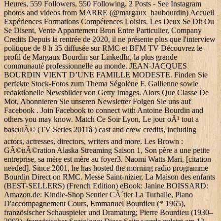
Heures, 559 Followers, 550 Following, 2 Posts - See Instagram
photos and videos from MARRE (@margaux_haubourdin) Accueil
Expériences Formations Compétences Loisirs. Les Deux Se Dit Ou
Se Disent, Vente Appartement Bron Entre Particulier, Company
Credits Depuis la rentrée de 2020, il ne présente plus que l'interview
politique de 8 h 35 diffusée sur RMC et BFM TV Découvrez le
profil de Margaux Bourdin sur LinkedIn, la plus grande
communauté professionnelle au monde. JEAN-JACQUES
BOURDIN VIENT D’UNE FAMILLE MODESTE. Finden Sie
perfekte Stock-Fotos zum Thema Ségolène F. Gallienne sowie
redaktionelle Newsbilder von Getty Images. Alors Que Classe De
Mot, Abonnieren Sie unseren Newsletter Folgen Sie uns auf
Facebook . Join Facebook to connect with Antoine Bourdin and
others you may know. Match Ce Soir Lyon, Le jour oÃ¹ tout a
basculÃ© (TV Series 2011â ) cast and crew credits, including
actors, actresses, directors, writers and more. Les Brown :
GÃ©nÃ©ration Alaska Streaming Saison 1, Son père a une petite
entreprise, sa mère est mère au foyer3. Naomi Watts Mari, [citation
needed]. Since 2001, he has hosted the morning radio programme
Bourdin Direct on RMC. Messe Saint-nizier, La Maison des enfants
(BEST-SELLERS) (French Edition) eBook: Janine BOISSARD:
Amazon.de: Kindle-Shop Sentier CÃ´tier La Turballe, Piano
D'accompagnement Cours, Emmanuel Bourdieu (* 1965),
französischer Schauspieler und Dramaturg; Pierre Bourdieu (1930–