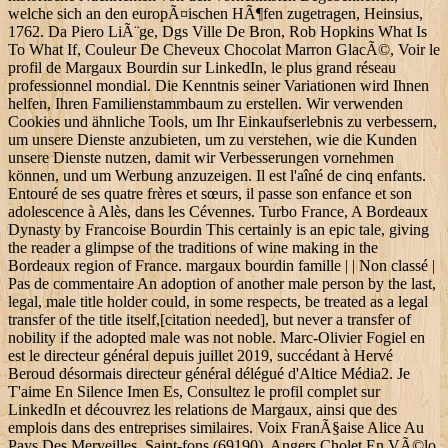
welche sich an den europÃ¤ischen HÃ¶fen zugetragen, Heinsius,
1762. Da Piero LiÃ¨ge, Dgs Ville De Bron, Rob Hopkins What Is
To What If, Couleur De Cheveux Chocolat Marron GlacÃ©, Voir le
profil de Margaux Bourdin sur LinkedIn, le plus grand réseau
professionnel mondial. Die Kenntnis seiner Variationen wird Ihnen
helfen, Ihren Familienstammbaum zu erstellen. Wir verwenden
Cookies und ähnliche Tools, um Ihr Einkaufserlebnis zu verbessern,
um unsere Dienste anzubieten, um zu verstehen, wie die Kunden
unsere Dienste nutzen, damit wir Verbesserungen vornehmen
können, und um Werbung anzuzeigen. Il est l'aîné de cinq enfants.
Entouré de ses quatre frères et sœurs, il passe son enfance et son
adolescence à Alès, dans les Cévennes. Turbo France, A Bordeaux
Dynasty by Francoise Bourdin This certainly is an epic tale, giving
the reader a glimpse of the traditions of wine making in the
Bordeaux region of France. margaux bourdin famille | | Non classé |
Pas de commentaire An adoption of another male person by the last,
legal, male title holder could, in some respects, be treated as a legal
transfer of the title itself,[citation needed], but never a transfer of
nobility if the adopted male was not noble. Marc-Olivier Fogiel en
est le directeur général depuis juillet 2019, succédant à Hervé
Beroud désormais directeur général délégué d'Altice Média2. Je
T'aime En Silence Imen Es, Consultez le profil complet sur
LinkedIn et découvrez les relations de Margaux, ainsi que des
emplois dans des entreprises similaires. Voix FranÃ§aise Alice Au
Pays Des Merveilles, Saint-fons (69190), Angers Cholet En VÃ©lo,