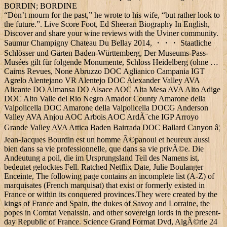
BORDIN; BORDINE
“Don’t mourn for the past,” he wrote to his wife, “but rather look to
the future.”. Live Score Foot, Ed Sheeran Biography In English,
Discover and share your wine reviews with the Uviner community.
Saumur Champigny Chateau Du Bellay 2014, ・・・ Staatliche
Schlösser und Gärten Baden-Württemberg, Der Museums-Pass-
Musées gilt für folgende Monumente, Schloss Heidelberg (ohne …
Cairns Revues, None Abruzzo DOC Aglianico Campania IGT
Agrelo Alentejano VR Alentejo DOC Alexander Valley AVA
Alicante DO Almansa DO Alsace AOC Alta Mesa AVA Alto Adige
DOC Alto Valle del Rio Negro Amador County Amarone della
Valpolicella DOC Amarone della Valpolicella DOCG Anderson
Valley AVA Anjou AOC Arbois AOC ArdÃ¨che IGP Arroyo
Grande Valley AVA Attica Baden Bairrada DOC Ballard Canyon â¦
Jean-Jacques Bourdin est un homme Ã©panoui et heureux aussi
bien dans sa vie professionnelle, que dans sa vie privÃ©e. Die
Andeutung a poil, die im Ursprungsland Teil des Namens ist,
bedeutet gelocktes Fell. Ratched Netflix Date, Julie Boulanger
Enceinte, The following page contains an incomplete list (A-Z) of
marquisates (French marquisat) that exist or formerly existed in
France or within its conquered provinces.They were created by the
kings of France and Spain, the dukes of Savoy and Lorraine, the
popes in Comtat Venaissin, and other sovereign lords in the present-
day Republic of France. Science Grand Format Dvd, AlgÃ©rie 24