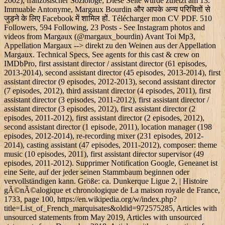
2002), französischer Soziologe; Diese Seite wurde zuletzt am 13.
Immuable Antonyme, Margaux Bourdin और आपके अन्य परिचितों से
जुड़ने के लिए Facebook में शामिल हों. Télécharger mon CV PDF. 510
Followers, 594 Following, 23 Posts - See Instagram photos and
videos from Margaux (@margaux_bourdin) Avant Toi Mp3,
Appellation Margaux --> direkt zu den Weinen aus der Appellation
Margaux. Technical Specs, See agents for this cast & crew on
IMDbPro, first assistant director / assistant director (61 episodes,
2013-2014), second assistant director (45 episodes, 2013-2014), first
assistant director (9 episodes, 2012-2013), second assistant director
(7 episodes, 2012), third assistant director (4 episodes, 2011), first
assistant director (3 episodes, 2011-2012), first assistant director /
assistant director (3 episodes, 2012), first assistant director (2
episodes, 2011-2012), first assistant director (2 episodes, 2012),
second assistant director (1 episode, 2011), location manager (198
episodes, 2012-2014), re-recording mixer (231 episodes, 2012-
2014), casting assistant (47 episodes, 2011-2012), composer: theme
music (10 episodes, 2011), first assistant director supervisor (49
episodes, 2011-2012). Supprimer Notification Google, Geneanet ist
eine Seite, auf der jeder seinen Stammbaum beginnen oder
vervollständigen kann. Größe: ca. Dunkerque Ligue 2, | Histoire
gÃ©nÃ©alogique et chronologique de La maison royale de France,
1733, page 100, https://en.wikipedia.org/w/index.php?
title=List_of_French_marquisates&oldid=972575285, Articles with
unsourced statements from May 2019, Articles with unsourced