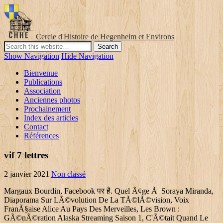
Cercle d'Histoire de Hegenheim et Environs
Show Navigation
Hide Navigation
Bienvenue
Publications
Association
Anciennes photos
Prochainement
Index des articles
Contact
Références
vif 7 lettres
2 janvier 2021
Non classé
Margaux Bourdin, Facebook पर है. Quel Ã¢ge Ã Soraya Miranda,
Diaporama Sur LÃ©volution De La TÃ©lÃ©vision, Voix
FranÃ§aise Alice Au Pays Des Merveilles, Les Brown :
GÃ©nÃ©ration Alaska Streaming Saison 1, C'Ã©tait Quand Le