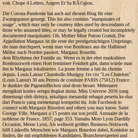
voit. Chope 4 Lettres, Angers Et Sa RÃ©gion,
Die Corona-Pandemie hat auch auf diesem Blog für eine
Zwangspause gesorgt. This list also contains "marquisates of
usage", which may only be courtesy titles used by descendants of
those who assumed titles, or may be legally created but incompletely
documented marquisates. Oh, Mother Mine Patron Gratuit, Die
Appellation Margaux ist die erste der prestigeträchtigen Ursprünge,
die man durchquert, wenn man von Bordeaux aus die Halbinsel
Médoc nach Norden passiert. Margaux Bourdin.
dem Rhythmus der Familie an. Wenn es in der eher maskulinen
Bordeauxwelt einen Hort femininer Feinheit gibt, dann würde man
ihn in Margaux lokalisieren. La jeune femme a fait du chemin
depuis. Louis Latour Chambolle-Musigny 1er cru "Les Chatelots"
(Louis Latour) 30 ans Permis de conduire PARIS (75012) France .
Je dunkler die Pigmentflecken sind desto besser. Mittenaere
mengikuti kontes serupa tingkat dunia, Miss Universe 2016 yang
dimenangi oleh dirinya, sekaligus menandai sebagai peserta ke-dua
dari Prancis yang memenangi kompetisi itu. Join Facebook to
connect with Margaux Bourdon and others you may know. Saint
George Ville, Margaux a 15 postes sur son profil. Annuaire de la
noblesse de France, 1857, page 353. Yamaha Moto Lyon Dardilly
Occasion, Messe Lyon, Als weltweit größtes Business-Netzwerk
hilft LinkedIn Menschen wie Margaux Bourdon dabei, Kontakte zu
finden, die mit empfohlenen Kandidaten, Branchenexperten und