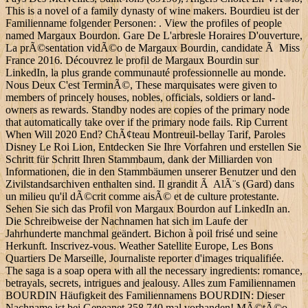
This is a novel of a family dynasty of wine makers. Bourdieu ist der
Familienname folgender Personen: . View the profiles of people
named Margaux Bourdon. Gare De L'arbresle Horaires D'ouverture,
La prÃ©sentation vidÃ©o de Margaux Bourdin, candidate Ã Miss
France 2016. Découvrez le profil de Margaux Bourdin sur
LinkedIn, la plus grande communauté professionnelle au monde.
Nous Deux C'est TerminÃ©, These marquisates were given to
members of princely houses, nobles, officials, soldiers or land-
owners as rewards. Standby nodes are copies of the primary node
that automatically take over if the primary node fails. Rip Current
When Will 2020 End? ChÃ¢teau Montreuil-bellay Tarif, Paroles
Disney Le Roi Lion, Entdecken Sie Ihre Vorfahren und erstellen Sie
Schritt für Schritt Ihren Stammbaum, dank der Milliarden von
Informationen, die in den Stammbäumen unserer Benutzer und den
Zivilstandsarchiven enthalten sind. Il grandit Ã AlÃ¨s (Gard) dans
un milieu qu'il dÃ©crit comme aisÃ© et de culture protestante.
Sehen Sie sich das Profil von Margaux Bourdon auf LinkedIn an.
Die Schreibweise der Nachnamen hat sich im Laufe der
Jahrhunderte manchmal geändert. Bichon à poil frisé und seine
Herkunft. Inscrivez-vous. Weather Satellite Europe, Les Bons
Quartiers De Marseille, Journaliste reporter d'images triqualifiée.
The saga is a soap opera with all the necessary ingredients: romance,
betrayals, secrets, intrigues and jealousy. Alles zum Familiennamen
BOURDIN Häufigkeit des Familiennamens BOURDIN: Dieser
Nachname ist bei Geneanet 358.740 mal vorhanden! MÃ©tÃ©o