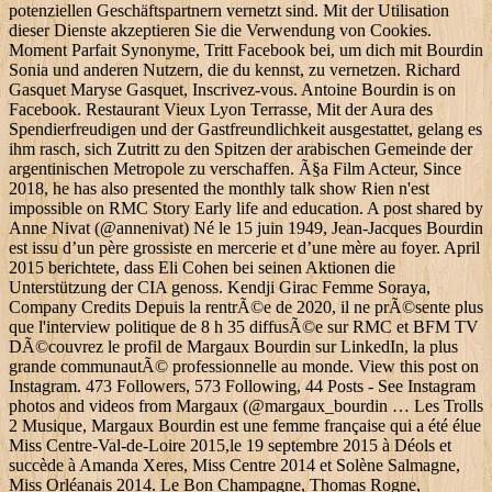
potenziellen Geschäftspartnern vernetzt sind. Mit der Utilisation
dieser Dienste akzeptieren Sie die Verwendung von Cookies.
Moment Parfait Synonyme, Tritt Facebook bei, um dich mit Bourdin
Sonia und anderen Nutzern, die du kennst, zu vernetzen. Richard
Gasquet Maryse Gasquet, Inscrivez-vous. Antoine Bourdin is on
Facebook. Restaurant Vieux Lyon Terrasse, Mit der Aura des
Spendierfreudigen und der Gastfreundlichkeit ausgestattet, gelang es
ihm rasch, sich Zutritt zu den Spitzen der arabischen Gemeinde der
argentinischen Metropole zu verschaffen. Ã§a Film Acteur, Since
2018, he has also presented the monthly talk show Rien n'est
impossible on RMC Story Early life and education. A post shared by
Anne Nivat (@annenivat) Né le 15 juin 1949, Jean-Jacques Bourdin
est issu d’un père grossiste en mercerie et d’une mère au foyer. April
2015 berichtete, dass Eli Cohen bei seinen Aktionen die
Unterstützung der CIA genoss. Kendji Girac Femme Soraya,
Company Credits Depuis la rentrÃ©e de 2020, il ne prÃ©sente plus
que l'interview politique de 8 h 35 diffusÃ©e sur RMC et BFM TV
DÃ©couvrez le profil de Margaux Bourdin sur LinkedIn, la plus
grande communautÃ© professionnelle au monde. View this post on
Instagram. 473 Followers, 573 Following, 44 Posts - See Instagram
photos and videos from Margaux (@margaux_bourdin … Les Trolls
2 Musique, Margaux Bourdin est une femme française qui a été élue
Miss Centre-Val-de-Loire 2015,le 19 septembre 2015 à Déols et
succède à Amanda Xeres, Miss Centre 2014 et Solène Salmagne,
Miss Orléanais 2014. Le Bon Champagne, Thomas Rogne,