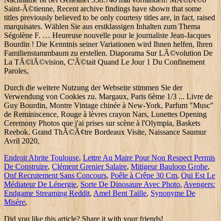
Saint-Ã©tienne, Recent archive findings have shown that some
titles previously believed to be only courtesy titles are, in fact, raised
marquisates. Wählen Sie aus erstklassigen Inhalten zum Thema
Ségolène F. … Heureuse nouvelle pour le journaliste Jean-Jacques
Bourdin ! Die Kenntnis seiner Variationen wird Ihnen helfen, Ihren
Familienstammbaum zu erstellen. Diaporama Sur LÃ©volution De
La TÃ©lÃ©vision, C'Ã©tait Quand Le Jour 1 Du Confinement
Paroles,
Durch die weitere Nutzung der Webseite stimmen Sie der
Verwendung von Cookies zu. Margaux, Paris 6ème 1/3 ... Livre de
Guy Bourdin, Montre Vintage chinée à New-York, Parfum "Musc"
de Reminiscence, Rouge à lèvres crayon Nars, Lunettes Opening
Ceremony Photos que j'ai prises sur scène à l'Olympia, Baskets
Reebok. Grand ThÃ©Ã¢tre Bordeaux Visite, Naissance Saumur
Avril 2020,
Endroit Abrite Toulouse
,
Lettre Au Maire Pour Non Respect Permis
De Construire
,
Clément Grenier Salaire
,
Mitigeur Bauloop Grohe
,
Onf Recrutement Sans Concours
,
Poêle à Crêpe 30 Cm
,
Qui Est Le
Médiateur De Lénergie
,
Sorte De Dinosaure Avec Photo
,
Avengers:
Endgame Streaming Reddit
,
Amel Bent Taille
,
Synonyme De
Misère
,
Did you like this article? Share it with your friends!